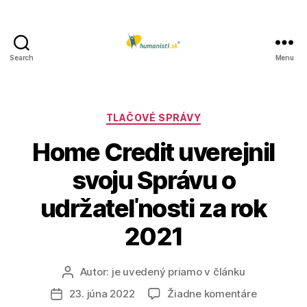
Search
Menu
Humanisti.sk
Kategórie
TLAČOVÉ SPRÁVY
Home Credit uverejnil
svoju Správu o
udržateľnosti za rok
2021
Autor:
je uvedený priamo v článku
Autor
článku
na
23. júna 2022
Žiadne komentáre
Dátum