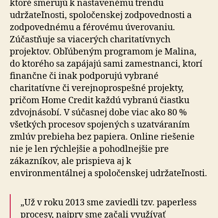
ktoré smerujú k nastavenému trendu
udržateľnosti, spoločenskej zodpovednosti a
zodpovednému a férovému úverovaniu.
Zúčastňuje sa viacerých charitatívnych
projektov. Obľúbeným programom je Malina,
do ktorého sa zapájajú sami zamestnanci, ktorí
finančne či inak podporujú vybrané
charitatívne či verejnoprospešné projekty,
pričom Home Credit každú vybranú čiastku
zdvojnásobí. V súčasnej dobe viac ako 80 %
všetkých procesov spojených s uzatváraním
zmlúv prebieha bez papiera. Online riešenie
nie je len rýchlejšie a pohodlnejšie pre
zákazníkov, ale prispieva aj k
environmentálnej a spoločenskej udržateľnosti.
„Už v roku 2013 sme zaviedli tzv. paperless
procesy, najprv sme začali využívať