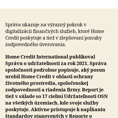
Home
článku
Credit
uverejnil
svoju
Správu
Správa ukazuje na výrazný pokrok v
o
digitalizácii finančných služieb, ktoré Home
udržateľno
Credit poskytuje a tiež v zlepšovaní ponuky
za
zodpovedného úverovania.
rok
2021
Home Credit International publikoval
Správu o udržateľnosti za rok 2021. Správa
spoločnosti podrobne popisuje, aký posun
urobil Home Credit v oblasti ochrany
životného prostredia, spoločenskej
zodpovednosti a riadenia firmy. Report je
tiež v súlade so 17 cieľmi Udržateľnosti OSN
na všetkých územiach, kde svoje služby
poskytuje. Aktívne pristupuje k napĺňaniu
štandardov stanovených v Reporte o