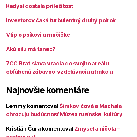
Kedysi dostala príležitosť
Investorov čaká turbulentný druhý polrok
Vtip o psíkovi a mačičke
Akú silu má tanec?
ZOO Bratislava vracia do svojho areálu
obľúbenú zábavno-vzdelávaciu atrakciu
Najnovšie komentáre
Lemmy
komentoval
Šimkovičová a Machala
ohrozujú budúcnosť Múzea rusínskej kultúry
Kristián Čura
komentoval
Zmysel a ničota –
osobná púť