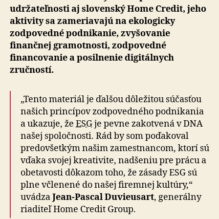
udržateľnosti aj slovenský Home Credit, jeho
aktivity sa zameriavajú na ekologicky
zodpovedné podnikanie, zvyšovanie
finančnej gramotnosti, zodpovedné
financovanie a posilnenie digitálnych
zručností.
„Tento materiál je ďalšou dôležitou súčasťou
našich princípov zodpovedného podnikania
a ukazuje, že
ESG
je pevne zakotvená v DNA
našej spoločnosti. Rád by som poďakoval
predovšetkým našim zamestnancom, ktorí sú
vďaka svojej kreativite, nadšeniu pre prácu a
obetavosti dôkazom toho, že zásady ESG sú
plne včlenené do našej firemnej kultúry,“
uvádza
Jean-Pascal Duvieusart
, generálny
riaditeľ Home Credit Group.