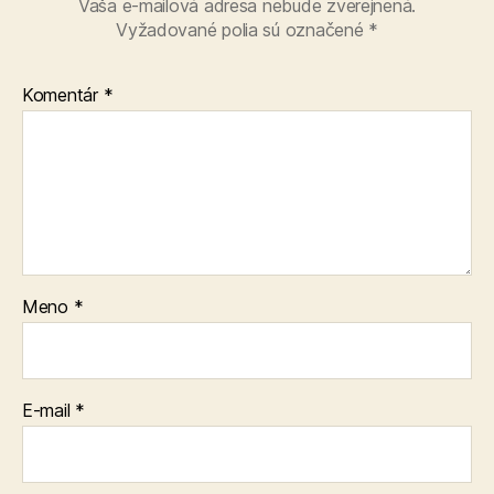
Vaša e-mailová adresa nebude zverejnená.
Vyžadované polia sú označené
*
Komentár
*
Meno
*
E-mail
*