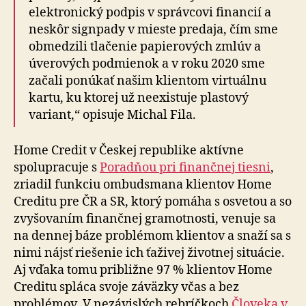
elektronický podpis v správcovi financií a
neskôr signpady v mieste predaja, čím sme
obmedzili tlačenie papierových zmlúv a
úverových podmienok a v roku 2020 sme
začali ponúkať našim klientom virtuálnu
kartu, ku ktorej už neexistuje plastový
variant,“ opisuje Michal Fila.
Home Credit v Českej republike aktívne
spolupracuje s
Poradňou pri finančnej tiesni
,
zriadil funkciu ombudsmana klientov Home
Creditu pre ČR a SR, ktorý pomáha s osvetou a so
zvyšovaním finančnej gramotnosti, venuje sa
na dennej báze problémom klientov a snaží sa s
nimi nájsť riešenie ich ťaživej životnej situácie.
Aj vďaka tomu približne 97 % klientov Home
Creditu spláca svoje záväzky včas a bez
problémov. V nezávislých rebríčkoch
Človeka v