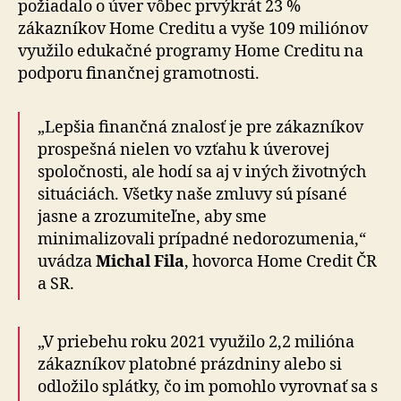
požiadalo o úver vôbec prvýkrát 23 %
zákazníkov Home Creditu a vyše 109 miliónov
využilo edukačné programy Home Creditu na
podporu finančnej gramotnosti.
„Lepšia finančná znalosť je pre zákazníkov
prospešná nielen vo vzťahu k úverovej
spoločnosti, ale hodí sa aj v iných životných
situáciách. Všetky naše zmluvy sú písané
jasne a zrozumiteľne, aby sme
minimalizovali prípadné nedorozumenia,“
uvádza
Michal Fila
, hovorca Home Credit ČR
a SR.
„V priebehu roku 2021 využilo 2,2 milióna
zákazníkov platobné prázdniny alebo si
odložilo splátky, čo im pomohlo vyrovnať sa s