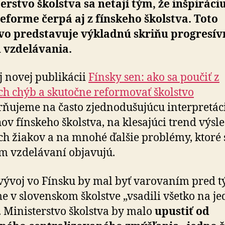
erstvo školstva sa netají tým, že inšpiráci
reforme čerpá aj z fínskeho školstva. Toto
tvo predstavuje výkladnú skriňu progresí
 vzdelávania.
j novej publikácii
Fínsky sen: ako sa poučiť z
ch chýb a skutočne reformovať školstvo
ňujeme na často zjednodušujúcu interpretác
ov fínskeho školstva, na klesajúci trend výsl
ch žiakov a na mnohé ďalšie problémy, ktoré 
m vzdelávaní objavujú.
vývoj vo Fínsku by mal byť varovaním pred t
e v slovenskom školstve „vsadili všetko na j
. Ministerstvo školstva by malo
upustiť od