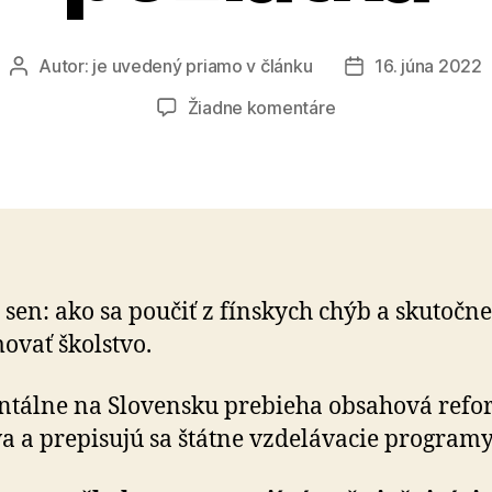
Autor:
je uvedený priamo v článku
16. júna 2022
Autor
Dátum
článku
článku
na
Žiadne komentáre
Fínske
školstvo
bez
pozlátka
 sen: ako sa poučiť z fínskych chýb a skutočne
ovať školstvo.
tálne na Slovensku prebieha obsahová ref
va a prepisujú sa štátne vzdelávacie programy