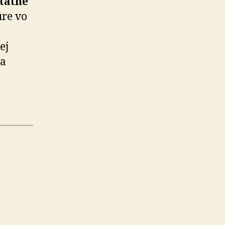
štátne
úre vo
ej
 a