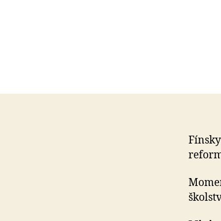
Fínsky
reform
Momen
školst