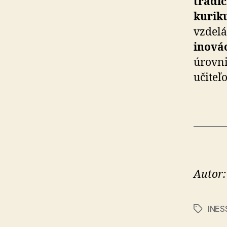
tradi
kurik
vzdelá
inová
úrovni
učiteľo
Autor:
INES
Značky