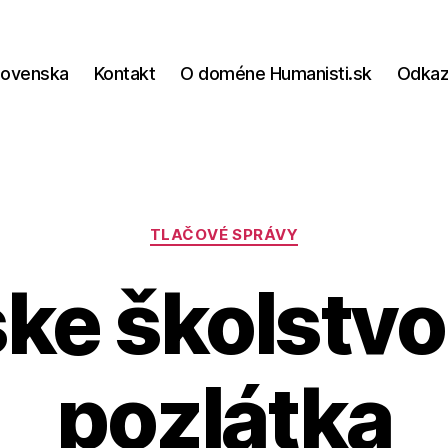
lovenska
Kontakt
O doméne Humanisti.sk
Odka
Kategórie
TLAČOVÉ SPRÁVY
ske školstvo
pozlátka