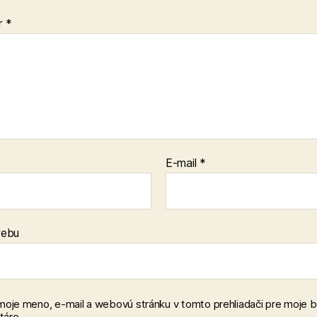
r
*
E-mail
*
webu
 moje meno, e-mail a webovú stránku v tomto prehliadači pre moje 
áre.