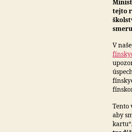
Minist
tejto 
škols
smeru
V naše
fínsky
upozor
úspech
fínsky
fínsko
Tento 
aby sm
kartu“