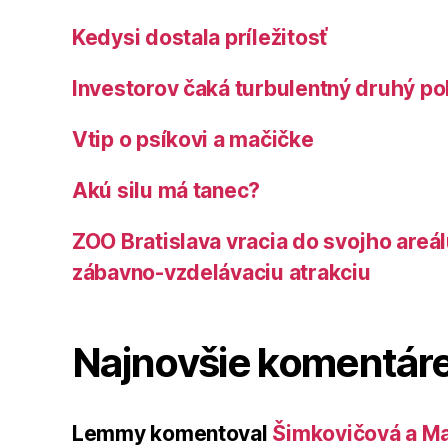
Kedysi dostala príležitosť
Investorov čaká turbulentný druhý po
Vtip o psíkovi a mačičke
Akú silu má tanec?
ZOO Bratislava vracia do svojho areá
zábavno-vzdelávaciu atrakciu
Najnovšie komentár
Lemmy
komentoval
Šimkovičová a Ma