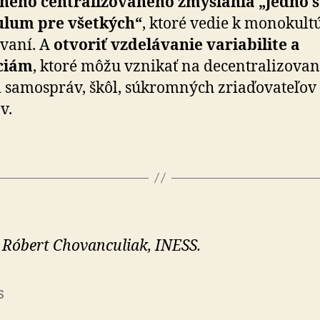
čného centralizovaného zmýšľania „jedno 
ulum pre všetkých“
, ktoré vedie k monokult
vaní. A
otvoriť vzdelávanie variabilite a
ciám
, ktoré môžu vznikať na decentralizovan
 samospráv, škôl, súkromných zriaďovateľov
v.
 Róbert Chovanculiak, INESS.
S