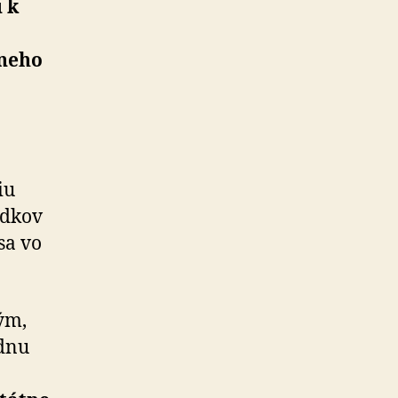
u k
vneho
iu
edkov
sa vo
ým,
ednu