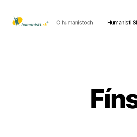
O humanistoch
Humanisti S
Humanisti.sk
Fín