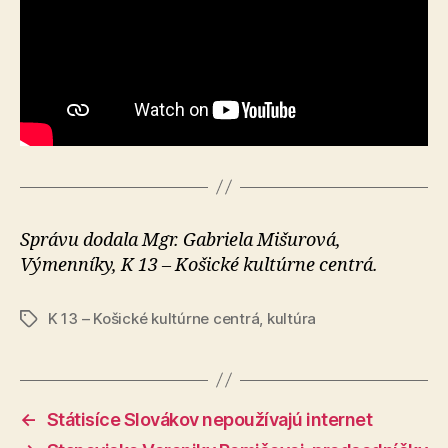
Správu dodala Mgr. Gabriela Mišurová,
Výmenníky, K 13 – Košické kultúrne centrá.
K 13 – Košické kultúrne centrá
,
kultúra
Značky
←
Státisíce Slovákov nepoužívajú internet