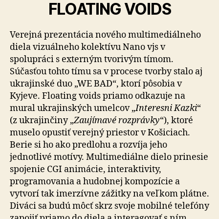
FLOATING VOIDS
Verejná prezentácia nového multimediálneho
diela vizuálneho kolektívu Nano vjs v
spolupráci s externým tvorivým tímom.
Súčasťou tohto tímu sa v procese tvorby stalo aj
ukrajinské duo „WE BAD“, ktorí pôsobia v
Kyjeve. Floating voids priamo odkazuje na
mural ukrajinských umelcov „
Interesni Kazki
“
(z ukrajinčiny „
Zaujímavé rozprávky
“), ktoré
muselo opustiť verejný priestor v Košiciach.
Berie si ho ako predlohu a rozvíja jeho
jednotlivé motívy. Multimediálne dielo prinesie
spojenie CGI animácie, interaktivity,
programovania a hudobnej kompozície a
vytvorí tak imerzívne zážitky na veľkom plátne.
Diváci sa budú môcť skrz svoje mobilné telefóny
zapojiť priamo do diela a interagovať s ním.