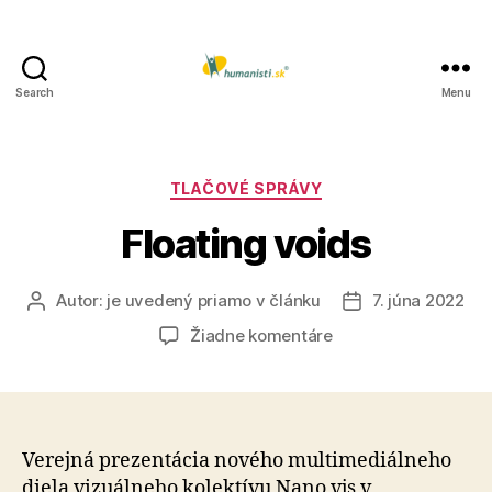
Search
Menu
Humanisti.sk
Kategórie
TLAČOVÉ SPRÁVY
Floating voids
Autor:
je uvedený priamo v článku
7. júna 2022
Autor
Dátum
článku
článku
na
Žiadne komentáre
Floating
voids
Verejná prezentácia nového multimediálneho
diela vizuálneho kolektívu Nano vjs v