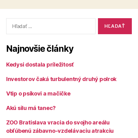
Vyhľadať:
Najnovšie články
Kedysi dostala príležitosť
Investorov čaká turbulentný druhý polrok
Vtip o psíkovi a mačičke
Akú silu má tanec?
ZOO Bratislava vracia do svojho areálu
obľúbenú zábavno-vzdelávaciu atrakciu