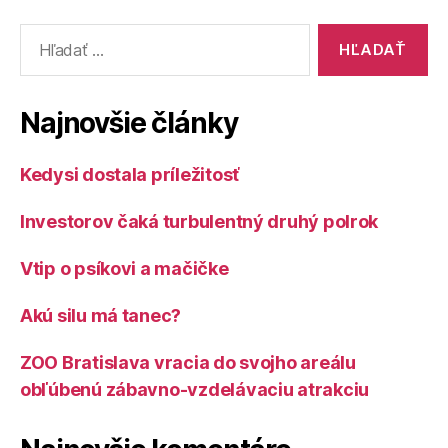
Vyhľadať:
Najnovšie články
Kedysi dostala príležitosť
Investorov čaká turbulentný druhý polrok
Vtip o psíkovi a mačičke
Akú silu má tanec?
ZOO Bratislava vracia do svojho areálu
obľúbenú zábavno-vzdelávaciu atrakciu