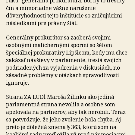
ruku“ generálna prokuratúra, bol by to trestný
čin a mimoriadne vážne narušenie
dôveryhodnosti tejto inštitúcie so zničujúcimi
následkami pre právny štát.
Generálny prokurátor sa zaoberá svojimi
osobnými malichernými spormi so šéfom
špeciálnej prokuratúry Lipšicom, kedy mu chce
zakázať návštevy v parlamente, trestá svojich
podriadených za vyjadrenia v diskusiách, no
zásadné problémy v otázkach spravodlivosti
ignoruje.
Strana ZA ĽUDÍ Maroša Žilinku ako jediná
parlamentná strana nevolila a osobne som
apelovala na partnerov, aby tak nerobili. Teraz
sa potvrdzuje, že jeho zvolenie bola chyba. Aj
preto je dôležitá zmena § 363, ktorú som na
koaličnú radu predložila už pred pár mesiacmi,