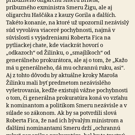
príbuzného oligarchu Smeru Brhela,
príbuzného exministra Smeru Žigu, ale aj
oligarchu Haščáka z kauzy Gorila a ďalších.
Takéto konanie, na ktoré už upozornil nezávislý
súd vyvoláva viaceré pochybnosti, najmä v
súvislosti s vyjadreniami Roberta Fica na
pytliackej chate, kde viackrát hovorí o
„odkazoch“ od Žilinku, o „smajlíkoch“ od
generálneho prokurátora, ale aj o tom, že „Kažo
má u generálneho, dá mu ochrannú ruku, asi“.
Aj z tohto dôvodu by aktuálne kroky Maroša
Žilinku mali byť predmetom nezávislého
vyšetrovania, keďže existujú vážne pochybnosti
o tom, či generálna prokuratúra koná vo vzťahu
k nominantom a politikom Smeru nezávisle a v
súlade so zákonom. Ak by sa potvrdili slová
Roberta Fica, že nad ich bývalým ministrom a
ďalšími nominantami Smeru drží „ochrannú