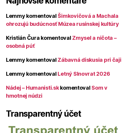
Najnovšie komentáre
Lemmy
komentoval
Šimkovičová a Machala
ohrozujú budúcnosť Múzea rusínskej kultúry
Kristián Čura
komentoval
Zmysel a ničota –
osobná púť
Lemmy
komentoval
Zábavná diskusia pri čaji
Lemmy
komentoval
Letný Slnovrat 2026
Nádej – Humanisti.sk
komentoval
Som v
hmotnej núdzi
Transparentný účet