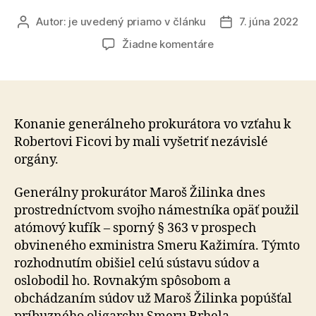
Autor:
je uvedený priamo v článku
7. júna 2022
Autor
Dátum
článku
článku
na
Žiadne komentáre
Stanovisko
Veroniky
Remišovej,
predsedníčky
strany
Konanie generálneho prokurátora vo vzťahu k
ZA
Robertovi Ficovi by mali vyšetriť nezávislé
ĽUDÍ
orgány.
k
pochybným
Generálny prokurátor Maroš Žilinka dnes
krokom
prostredníctvom svojho námestníka opäť použil
Generálnej
atómový kufík – sporný § 363 v prospech
prokuratúry
obvineného exministra Smeru Kažimíra. Týmto
rozhodnutím obišiel celú sústavu súdov a
oslobodil ho. Rovnakým spôsobom a
obchádzaním súdov už Maroš Žilinka popúšťal