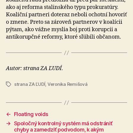
ako aj reforma stalinského typu prokuratúry.
Koaliční partneri doteraz neboli ochotní hovoriť
o zmene. Preto sa zároveň partnerov v koalícii
pýtam, ako vážne myslia boj proti korupcii a
antikorupčné reformy, ktoré sľúbili občanom.
Autor: strana ZA ĽUDÍ.
strana ZA ĽUDÍ
,
Veronika Remišová
Značky
←
Floating voids
→
Spoločný kontrolný systém má odstrániť
chyby a zamedziť podvodom, k akým