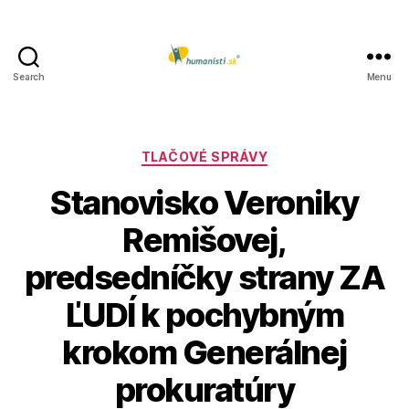
Search
Menu
Humanisti.sk
Kategórie
TLAČOVÉ SPRÁVY
Stanovisko Veroniky
Remišovej,
predsedníčky strany ZA
ĽUDÍ k pochybným
krokom Generálnej
prokuratúry