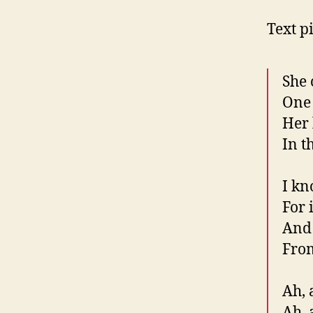
Text p
She
One
Her 
In t
I kn
For 
And 
From
Ah, 
Ah, 