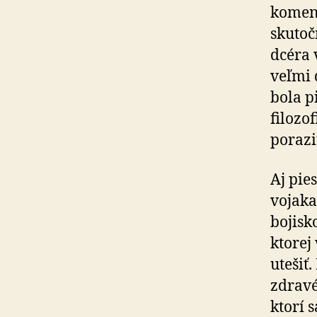
koment
skutoč
dcéra 
veľmi 
bola p
filozo
poraziť
Aj pie
vojaka
bojisk
ktorej
utešiť
zdravé
ktorí 