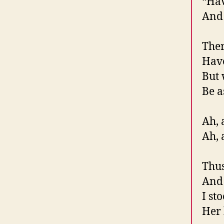
“Hav
And 
Ther
Have
But
Be a
Ah, 
Ah, 
Thus
And 
I st
Her 