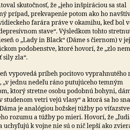
oval skutočnosť, že „jeho inšpiráciou sa stal
ný prípad, prekvapenie potom ako ho navštív
vidieckeho farára práve v okamihu, keď bol v
depresívnom stave“. Výsledkom tohto stretnu
ieseň o „Lady in Black“ (Dáme s čiernom) v je
fickom podobenstve, ktoré hovorí, že „zlo ne
 sily zla“.
seň vypovedá príbeh pocitovo vyprahnutého
, „v jednu nedeľu ráno putujúceho temným
om, ktorý stretne osobu podobnú bohyni, dá
 v studenom vetri vejú vlasy“ a ktorá sa ho sna
. Dáma je analógiou božskej túžby po víťazstve
ho rozumu a túžby po mieri. Hovorí, že „ľudi
sa uchyľujú k vojne nie sú o nič lepší ako zvie