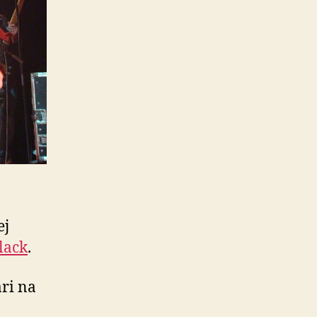
ej
lack
.
ri na