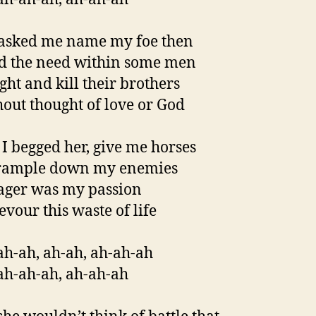
asked me name my foe then
id the need within some men
ight and kill their brothers
out thought of love or God
I begged her, give me horses
trample down my enemies
ager was my passion
evour this waste of life
ah-ah, ah-ah, ah-ah-ah
ah-ah-ah, ah-ah-ah