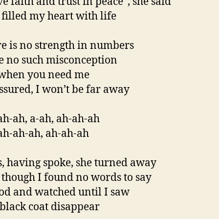
e faith and trust in peace”, she said
filled my heart with life
e is no strength in numbers
 no such misconception
 when you need me
ssured, I won’t be far away
ah-ah, a-ah, ah-ah-ah
ah-ah-ah, ah-ah-ah
, having spoke, she turned away
though I found no words to say
ood and watched until I saw
black coat disappear