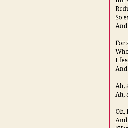
But 
Redu
So e
And 
For 
Who 
I fe
And 
Ah, 
Ah, 
Oh, 
And 