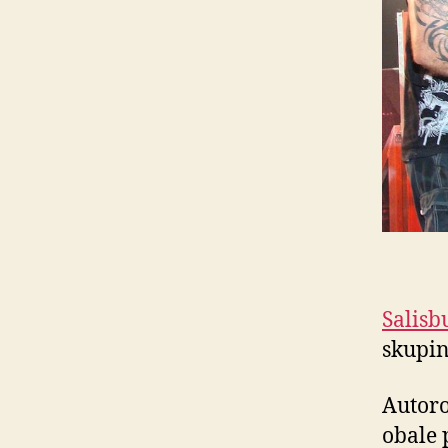
Salisb
skupi
Autoro
obale 