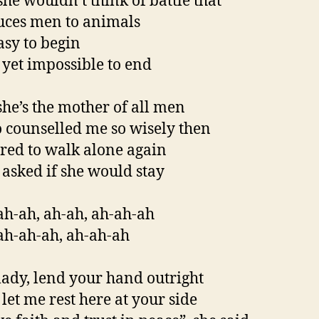
she wouldn’t think of battle that
ces men to animals
asy to begin
yet impossible to end
she’s the mother of all men
counselled me so wisely then
ared to walk alone again
asked if she would stay
ah-ah, ah-ah, ah-ah-ah
ah-ah-ah, ah-ah-ah
lady, lend your hand outright
let me rest here at your side