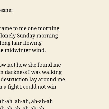
iesne:
 came to me one morning
 lonely Sunday morning
long hair flowing
he midwinter wind.
ow not how she found me
in darkness I was walking
destruction lay around me
 a fight I could not win
ah-ah, ah-ah, ah-ah-ah
ah-ah-ah, ah-ah-ah