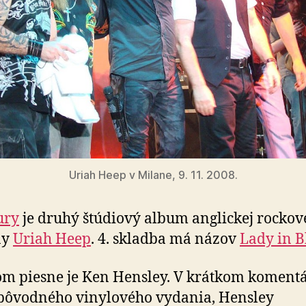
Uriah Heep v Milane, 9. 11. 2008.
ury
je druhý štúdiový album anglickej rockov
ny
Uriah Heep
. 4. skladba má názov
Lady in B
m piesne je Ken Hensley. V krátkom komentá
pôvodného vinylového vydania, Hensley