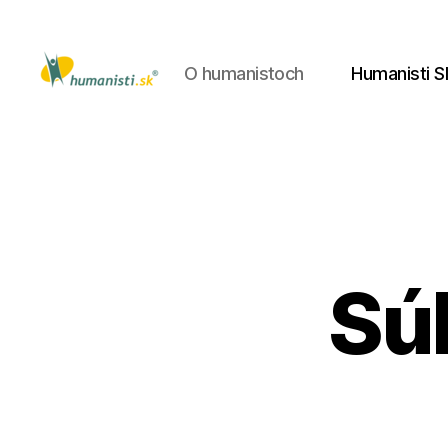
O humanistoch
Humanisti S
Humanisti.sk
Súb