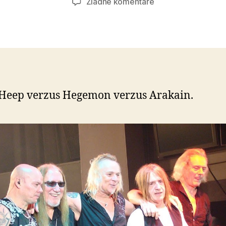
na
Žiadne komentáre
Súboj
titanov
(22)
Heep verzus Hegemon verzus Arakain.