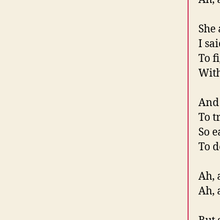
She 
I sa
To f
With
And 
To 
So e
To d
Ah, 
Ah, 