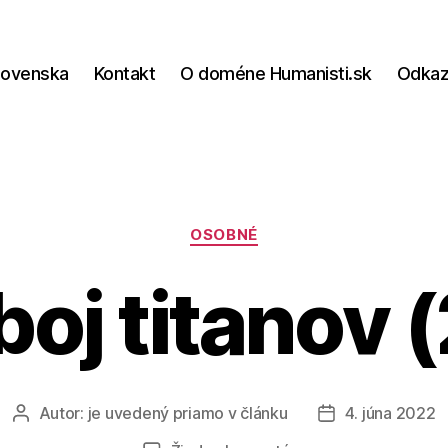
lovenska
Kontakt
O doméne Humanisti.sk
Odka
Kategórie
OSOBNÉ
oj titanov 
Autor:
je uvedený priamo v článku
4. júna 2022
Autor
Dátum
článku
článku