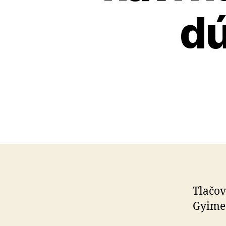
dú
Tlačov
Gyimes