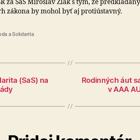
R za SaS Miroslav Žiak s tým, že predkladan
h zákona by mohol byť aj protiústavný.
da a Solidarita
arita (SaS) na
Rodinných áut sa
lády
v AAA AU