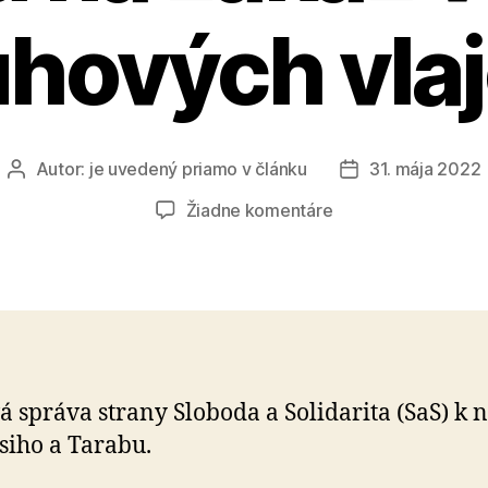
hových vla
Autor:
je uvedený priamo v článku
31. mája 2022
Autor
Dátum
článku
článku
na
Žiadne komentáre
Žiadame
o
stiahnutie
návrhu
na
zákaz
vešania
á správa strany Sloboda a Solidarita (SaS) k 
dúhových
iho a Tarabu.
vlajok