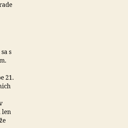
 rade
sa s
ám.
e 21.
nich
v
 len
že