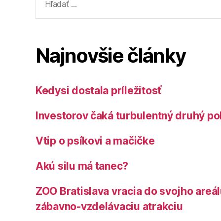
Najnovšie články
Kedysi dostala príležitosť
Investorov čaká turbulentný druhý po
Vtip o psíkovi a mačičke
Akú silu má tanec?
ZOO Bratislava vracia do svojho areá
zábavno-vzdelávaciu atrakciu