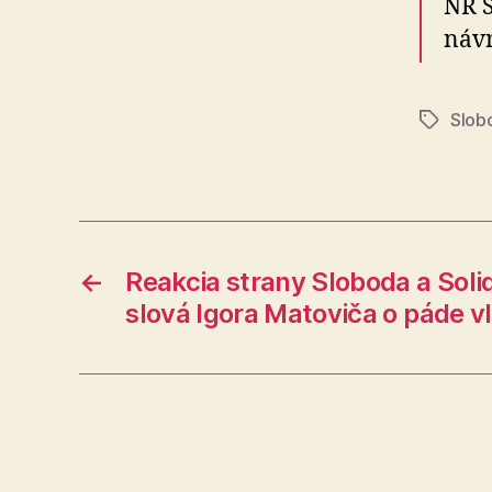
NR S
návr
Slobo
Značky
←
Reakcia strany Sloboda a Solid
slová Igora Matoviča o páde v