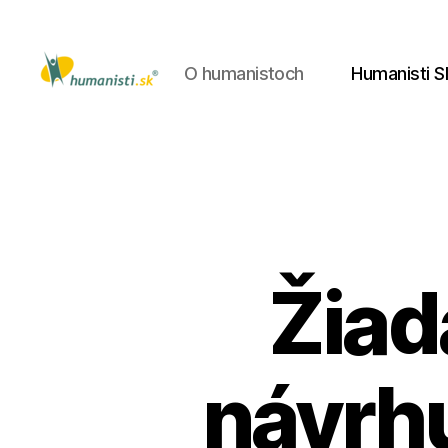
O humanistoch
Humanisti S
Humanisti.sk
Žiad
návrhu