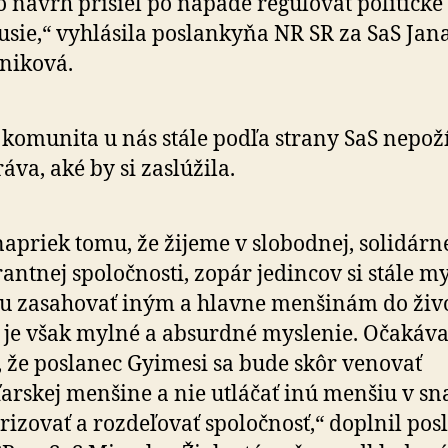
o návrh prišiel po nápade regulovať politické
usie,“ vyhlásila poslankyňa NR SR za SaS Jana
niková.
komunita u nás stále podľa strany SaS nepož
áva, aké by si zaslúžila.
napriek tomu, že žijeme v slobodnej, solidárne
rantnej spoločnosti, zopár jedincov si stále my
 zasahovať iným a hlavne menšinám do živo
 je však mylné a absurdné myslenie. Očakáva
 že poslanec Gyimesi sa bude skôr venovať
rskej menšine a nie utláčať inú menšiu v sn
rizovať a rozdeľovať spoločnosť,“ doplnil pos