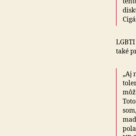
tent
disk
Cigá
LGBTI 
také pr
„Aj 
tole
môžu
Toto
som,
maďa
pola