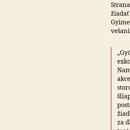
Strana
žiadať
Gyimes
vešani
„Gyö
exko
Nami
akce
stor
šlia
post
žiad
za ď