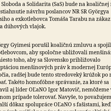
 Sloboda a Solidarita (SaS) bude na koaličnej
 stiahnutie návrhu poslancov NR SR Györgya
iho a exkotlebovca Tomáša Tarabu na zákaz
a dúhových vlajok.
rgy Gyimesi porušil koaličnú zmluvu a spojil 
tlebovcom, aby spoločne ubližovali menšin
esto toho, aby sa Slovensko približovalo
ptáciou menšinových práv k modernej Európ
očia, radšej bude tento stredoveký krúžok po 
pať. Takéto homofóbne správanie, za ktoré sa
avil aj líder OĽaNO Igor Matovič, nemôžeme 
nom prípade tolerovať. Navyše, to považujem
alší dôkaz spolupráce OĽaNO s fašistami, keď