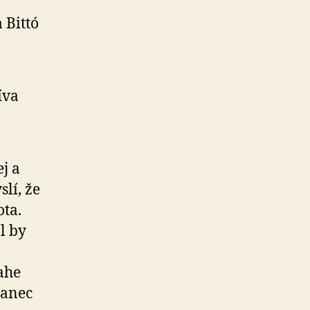
 Bittó
íva
j a
slí, že
ta.
l by
ahe
lanec