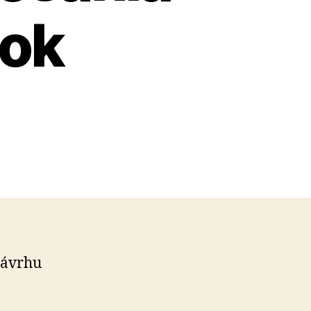
jok
návrhu