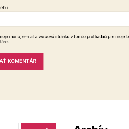
webu
 moje meno, e-mail a webovú stránku v tomto prehliadači pre moje 
áre.