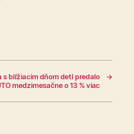
ý
 s blížiacim dňom detí predalo
→
TO medzimesačne o 13 % viac