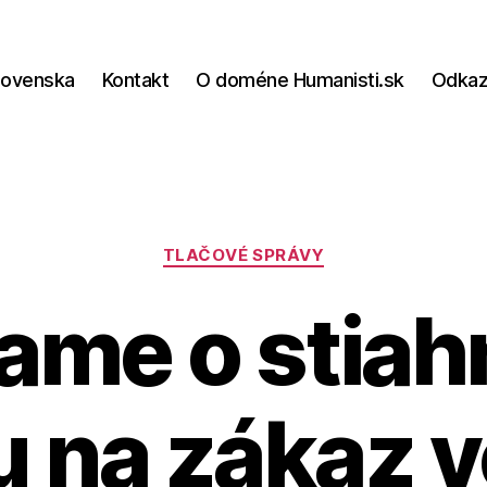
lovenska
Kontakt
O doméne Humanisti.sk
Odka
Kategórie
TLAČOVÉ SPRÁVY
ame o stiah
 na zákaz 