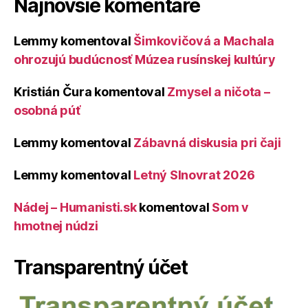
Najnovšie komentáre
Lemmy
komentoval
Šimkovičová a Machala
ohrozujú budúcnosť Múzea rusínskej kultúry
Kristián Čura
komentoval
Zmysel a ničota –
osobná púť
Lemmy
komentoval
Zábavná diskusia pri čaji
Lemmy
komentoval
Letný Slnovrat 2026
Nádej – Humanisti.sk
komentoval
Som v
hmotnej núdzi
Transparentný účet