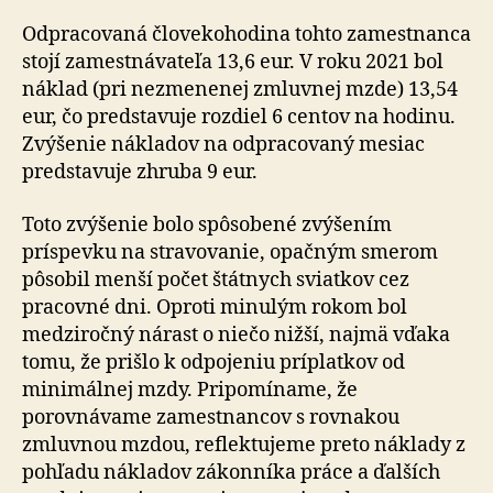
Odpracovaná človekohodina tohto zamestnanca
stojí zamestnávateľa 13,6 eur. V roku 2021 bol
náklad (pri nezmenenej zmluvnej mzde) 13,54
eur, čo predstavuje rozdiel 6 centov na hodinu.
Zvýšenie nákladov na odpracovaný mesiac
predstavuje zhruba 9 eur.
Toto zvýšenie bolo spôsobené zvýšením
príspevku na stravovanie, opačným smerom
pôsobil menší počet štátnych sviatkov cez
pracovné dni. Oproti minulým rokom bol
medziročný nárast o niečo nižší, najmä vďaka
tomu, že prišlo k odpojeniu príplatkov od
minimálnej mzdy. Pripomíname, že
porovnávame zamestnancov s rovnakou
zmluvnou mzdou, reflektujeme preto náklady z
pohľadu nákladov zákonníka práce a ďalších