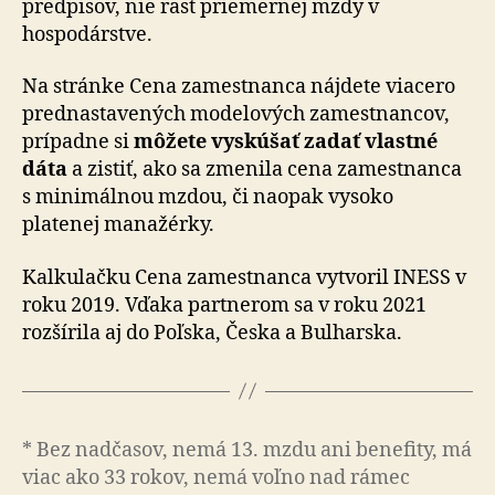
predpisov, nie rast priemernej mzdy v
hospodárstve.
Na stránke Cena zamestnanca nájdete viacero
prednastavených modelových zamestnancov,
prípadne si
môžete vyskúšať zadať vlastné
dáta
a zistiť, ako sa zmenila cena zamestnanca
s minimálnou mzdou, či naopak vysoko
platenej manažérky.
Kalkulačku Cena zamestnanca vytvoril INESS v
roku 2019. Vďaka partnerom sa v roku 2021
rozšírila aj do Poľska, Česka a Bulharska.
* Bez nadčasov, nemá 13. mzdu ani benefity, má
viac ako 33 rokov, nemá voľno nad rámec