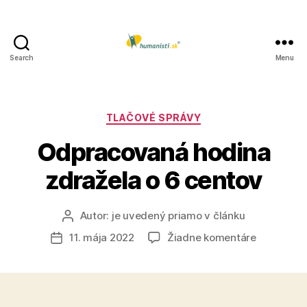
Search
Menu
Humanisti.sk
Kategórie
TLAČOVÉ SPRÁVY
Odpracovaná hodina
zdražela o 6 centov
Autor:
je uvedený priamo v článku
Autor
článku
na
11. mája 2022
Žiadne komentáre
Dátum
Odpracov
článku
hodina
zdražela
o