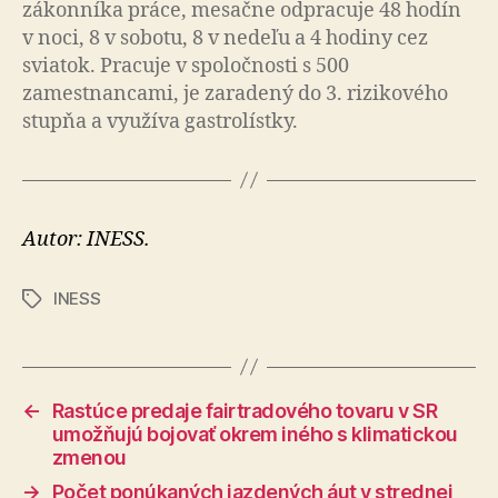
zákonníka práce, mesačne odpracuje 48 hodín
v noci, 8 v sobotu, 8 v nedeľu a 4 hodiny cez
sviatok. Pracuje v spoločnosti s 500
zamestnancami, je zaradený do 3. rizikového
stupňa a využíva gastrolístky.
Autor: INESS.
INESS
Značky
←
Rastúce predaje fairtradového tovaru v SR
umožňujú bojovať okrem iného s klimatickou
zmenou
→
Počet ponúkaných jazdených áut v strednej