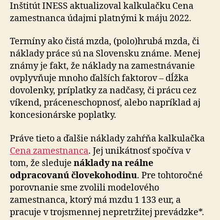
6
Inštitút INESS aktualizoval kalkulačku Cena
centov
zamestnanca údajmi platnými k máju 2022.
Termíny ako čistá mzda, (polo)hrubá mzda, či
náklady práce sú na Slovensku známe. Menej
známy je fakt, že náklady na zamestnávanie
ovplyvňuje mnoho ďalších faktorov – dĺžka
dovolenky, príplatky za nadčasy, či prácu cez
víkend, práceneschopnosť, alebo napríklad aj
koncesionárske poplatky.
Práve tieto a ďalšie náklady zahŕňa kalkulačka
Cena zamestnanca
. Jej unikátnosť spočíva v
tom, že sleduje
náklady na reálne
odpracovanú človekohodinu
. Pre tohtoročné
porovnanie sme zvolili modelového
zamestnanca, ktorý má mzdu 1 133 eur, a
pracuje v trojsmennej nepretržitej prevádzke*.