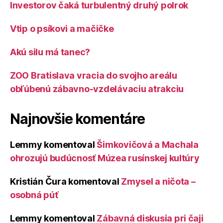
Investorov čaká turbulentný druhý polrok
Vtip o psíkovi a mačičke
Akú silu má tanec?
ZOO Bratislava vracia do svojho areálu
obľúbenú zábavno-vzdelávaciu atrakciu
Najnovšie komentáre
Lemmy
komentoval
Šimkovičová a Machala
ohrozujú budúcnosť Múzea rusínskej kultúry
Kristián Čura
komentoval
Zmysel a ničota –
osobná púť
Lemmy
komentoval
Zábavná diskusia pri čaji