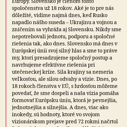
Európy. Slovensko je členom tohto
spoločenstva už 18 rokov. Aké je to pre nás
dôležité, vidíme najmä dnes, keď Rusko
napadlo nášho suseda – Ukrajinu a vojnou a
zničením sa vyhráža aj Slovensku. Nikdy sme
nepotrebovali jednotu, podporu a spoločné
riešenia tak, ako dnes. Slovensko má dnes v
Európskej únii svoj silný hlas a sme to práve
my, ktorí presadzujeme spoločný postup a
navrhujeme efektívne riešenia pri
utečeneckej kríze. Sila krajiny sa nemeria
veľkosťou, ale silou odvahy a vízie. Dnes, po
18 rokoch členstva v EÚ, s hrdosťou môžeme
povedať, že sme dospeli a naša vízia pomáha
formovať Európsku úniu, ktorá je pevnejšia,
jednotnejšia a silnejšia. A dnes, viac ako
inokedy, sú hodnoty, ktoré vo svojom
vizionárskom prejave pred 72 rokmi načrtol