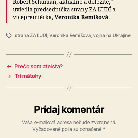
Robert Schuman, aktuálne a dôležité,“
uviedla predsedníčka strany ZA ĽUDÍ a
vicepremiérka,
Veronika Remišová
.
strana ZA ĽUDÍ
,
Veronika Remišová
,
vojna na Ukrajine
Značky
←
Prečo som ateista?
→
Tri mátohy
Pridaj komentár
Vaša e-mailová adresa nebude zverejnená.
Vyžadované polia sú označené
*