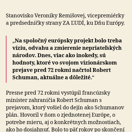
(9.
mája)
je
Stanovisko Veroniky Remišovej, vicepremiérky
oslavou
a predsedníčky strany ZA ĽUDÍ, ku Dňu Európy.
mieru
a
„
Na spoločný európsky projekt bolo treba
jednoty
v
víziu, odvahu a zmierenie nepriateľských
Európe
národov. Dnes, viac ako inokedy, sú
hodnoty, ktoré vo svojom vizionárskom
prejave pred 72 rokmi načrtol Robert
Schuman, aktuálne a dôležité.
“
Presne pred 72 rokmi vystúpil francúzsky
minister zahraničia Robert Schuman s
prejavom, ktorý vošiel do dejín ako Schumanov
plán. Hovoril v ňom o zjednotenej Európe, o
potrebe mieru, aj o konkrétnych možnostiach,
ako ho dosiahnuť. Bolo to päť rokov po skončení