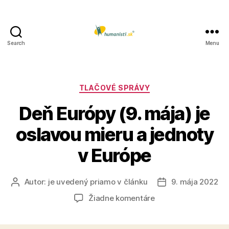
Search
Menu
Humanisti.sk
Kategórie
TLAČOVÉ SPRÁVY
Deň Európy (9. mája) je
oslavou mieru a jednoty
v Európe
Autor:
je uvedený priamo v článku
9. mája 2022
Autor
Dátum
článku
článku
na
Žiadne komentáre
Deň
Európy