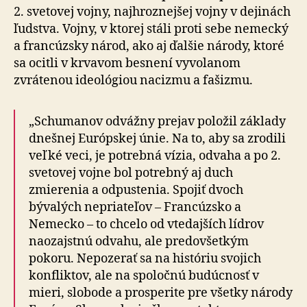
2. svetovej vojny, najhroznejšej vojny v dejinách
ľudstva. Vojny, v ktorej stáli proti sebe nemecký
a francúzsky národ, ako aj ďalšie národy, ktoré
sa ocitli v krvavom besnení vyvolanom
zvrátenou ideológiou nacizmu a fašizmu.
„Schumanov odvážny prejav položil základy
dnešnej Európskej únie. Na to, aby sa zrodili
veľké veci, je potrebná vízia, odvaha a po 2.
svetovej vojne bol potrebný aj duch
zmierenia a odpustenia. Spojiť dvoch
bývalých nepriateľov – Francúzsko a
Nemecko – to chcelo od vtedajších lídrov
naozajstnú odvahu, ale predovšetkým
pokoru. Nepozerať sa na históriu svojich
konfliktov, ale na spoločnú budúcnosť v
mieri, slobode a prosperite pre všetky národy