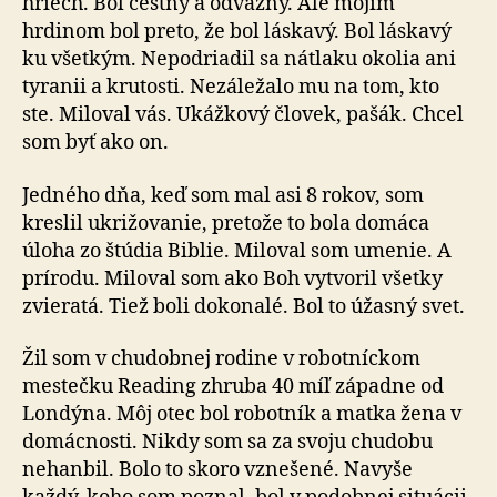
hriech. Bol čestný a odvážny. Ale mojím
hrdinom bol preto, že bol láskavý. Bol láskavý
ku všetkým. Nepodriadil sa nátlaku okolia ani
tyranii a krutosti. Nezáležalo mu na tom, kto
ste. Miloval vás. Ukážkový človek, pašák. Chcel
som byť ako on.
Jedného dňa, keď som mal asi 8 rokov, som
kreslil ukrižovanie, pretože to bola domáca
úloha zo štúdia Biblie. Miloval som umenie. A
prírodu. Miloval som ako Boh vytvoril všetky
zvieratá. Tiež boli dokonalé. Bol to úžasný svet.
Žil som v chudobnej rodine v robotníckom
mestečku Reading zhruba 40 míľ západne od
Londýna. Môj otec bol robotník a matka žena v
domácnosti. Nikdy som sa za svoju chudobu
nehanbil. Bolo to skoro vznešené. Navyše