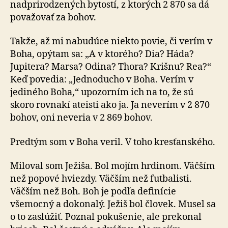
nadprirodzených bytostí, z ktorých 2 870 sa dá
považovať za bohov.
Takže, až mi nabudúce niekto povie, či verím v
Boha, opýtam sa: „A v ktorého? Dia? Háda?
Jupitera? Marsa? Odina? Thora? Krišnu? Rea?“
Keď povedia: „Jednoducho v Boha. Verím v
jediného Boha,“ upozorním ich na to, že sú
skoro rovnakí ateisti ako ja. Ja neverím v 2 870
bohov, oni neveria v 2 869 bohov.
Predtým som v Boha veril. V toho kresťanského.
Miloval som Ježiša. Bol mojím hrdinom. Väčším
než popové hviezdy. Väčším než futbalisti.
Väčším než Boh. Boh je podľa definície
všemocný a dokonalý. Ježiš bol človek. Musel sa
o to zaslúžiť. Poznal pokušenie, ale prekonal