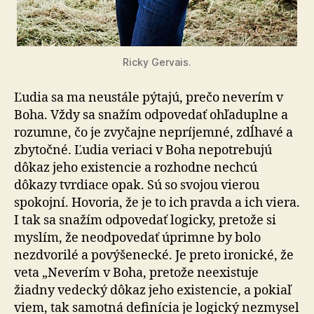
Ricky Gervais.
Ľudia sa ma neustále pýtajú, prečo neverím v
Boha. Vždy sa snažím odpovedať ohľaduplne a
rozumne, čo je zvyčajne nepríjemné, zdĺhavé a
zbytočné. Ľudia veriaci v Boha nepotrebujú
dôkaz jeho existencie a rozhodne nechcú
dôkazy tvrdiace opak. Sú so svojou vierou
spokojní. Hovoria, že je to ich pravda a ich viera.
I tak sa snažím odpovedať logicky, pretože si
myslím, že neodpovedať úprimne by bolo
nezdvorilé a povýšenecké. Je preto ironické, že
veta „Neverím v Boha, pretože neexistuje
žiadny vedecký dôkaz jeho existencie, a pokiaľ
viem, tak samotná definícia je logický nezmysel