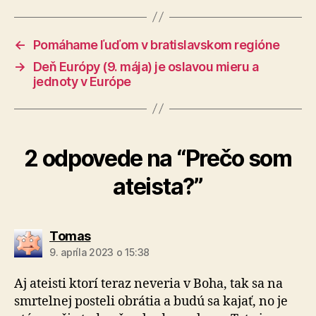
←
Pomáhame ľuďom v bratislavskom regióne
→
Deň Európy (9. mája) je oslavou mieru a
jednoty v Európe
2 odpovede na “Prečo som
ateista?”
hovorí:
Tomas
9. apríla 2023 o 15:38
Aj ateisti ktorí teraz neveria v Boha, tak sa na
smrtelnej posteli obrátia a budú sa kajať, no je