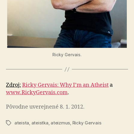
Ricky Gervais.
Zdroj:
Ricky Gervais: Why I’m an Atheist
a
www.RickyGervais.com
.
Pôvodne uverejnené 8. 1. 2012.
ateista
,
ateistka
,
ateizmus
,
Ricky Gervais
Značky