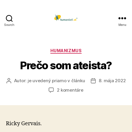
Search
Menu
Humanisti.sk
Kategórie
HUMANIZMUS
Prečo som ateista?
Autor:
je uvedený priamo v článku
8. mája 2022
Autor
Dátum
článku
článku
na
2 komentáre
Prečo
som
ateista?
Ricky Gervais.