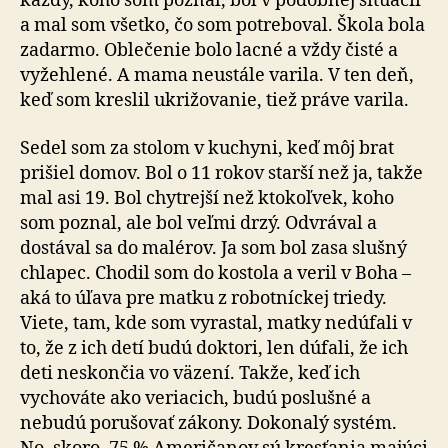
každý, koho som poznal, bol v podobnej situácii
a mal som všetko, čo som potreboval. Škola bola
zadarmo. Oblečenie bolo lacné a vždy čisté a
vyžehlené. A mama neustále varila. V ten deň,
keď som kreslil ukrižovanie, tiež práve varila.
Sedel som za stolom v kuchyni, keď môj brat
prišiel domov. Bol o 11 rokov starší než ja, takže
mal asi 19. Bol chytrejší než ktokoľvek, koho
som poznal, ale bol veľmi drzý. Odvrával a
dostával sa do malérov. Ja som bol zasa slušný
chlapec. Chodil som do kostola a veril v Boha –
aká to úľava pre matku z robotníckej triedy.
Viete, tam, kde som vyrastal, matky nedúfali v
to, že z ich detí budú doktori, len dúfali, že ich
deti neskončia vo väzení. Takže, keď ich
vychováte ako veriacich, budú poslušné a
nebudú porušovať zákony. Dokonalý systém.