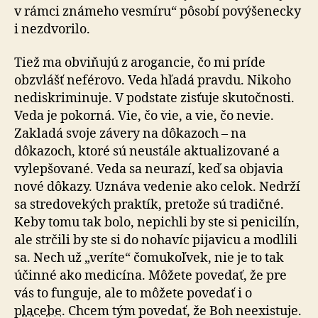
v rámci známeho vesmíru“ pôsobí povýšenecky
i nezdvorilo.
Tiež ma obviňujú z arogancie, čo mi príde
obzvlášť neférovo. Veda hľadá pravdu. Nikoho
nediskriminuje. V podstate zisťuje skutočnosti.
Veda je pokorná. Vie, čo vie, a vie, čo nevie.
Zakladá svoje závery na dôkazoch – na
dôkazoch, ktoré sú neustále aktualizované a
vylepšované. Veda sa neurazí, keď sa objavia
nové dôkazy. Uznáva vedenie ako celok. Nedrží
sa stredovekých praktík, pretože sú tradičné.
Keby tomu tak bolo, nepichli by ste si penicilín,
ale strčili by ste si do nohavíc pijavicu a modlili
sa. Nech už „veríte“ čomukoľvek, nie je to tak
účinné ako medicína. Môžete povedať, že pre
vás to funguje, ale to môžete povedať i o
placebe
. Chcem tým povedať, že Boh neexistuje.