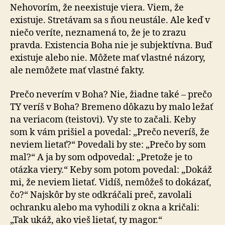
Nehovorím, že neexistuje viera. Viem, že
existuje. Stretávam sa s ňou neustále. Ale keď v
niečo veríte, neznamená to, že je to zrazu
pravda. Existencia Boha nie je subjektívna. Buď
existuje alebo nie. Môžete mať vlastné názory,
ale nemôžete mať vlastné fakty.
Prečo neverím v Boha? Nie, žiadne také – prečo
TY veríš v Boha? Bremeno dôkazu by malo ležať
na veriacom (teistovi). Vy ste to začali. Keby
som k vám prišiel a povedal: „Prečo neveríš, že
neviem lietať?“ Povedali by ste: „Prečo by som
mal?“ A ja by som odpovedal: „Pretože je to
otázka viery.“ Keby som potom povedal: „Dokáž
mi, že neviem lietať. Vidíš, nemôžeš to dokázať,
čo?“ Najskôr by ste odkráčali preč, zavolali
ochranku alebo ma vyhodili z okna a kričali:
„Tak ukáž, ako vieš lietať, ty magor.“