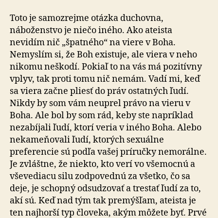
Toto je samozrejme otázka duchovna,
náboženstvo je niečo iného. Ako ateista
nevidím nič „špatného“ na viere v Boha.
Nemyslím si, že Boh existuje, ale viera v neho
nikomu neškodí. Pokiaľ to na vás má pozitívny
vplyv, tak proti tomu nič nemám. Vadí mi, keď
sa viera začne pliesť do práv ostatných ľudí.
Nikdy by som vám neuprel právo na vieru v
Boha. Ale bol by som rád, keby ste napríklad
nezabíjali ľudí, ktorí veria v iného Boha. Alebo
nekameňovali ľudí, ktorých sexuálne
preferencie sú podľa vašej príručky nemorálne.
Je zvláštne, že niekto, kto verí vo všemocnú a
vševediacu silu zodpovednú za všetko, čo sa
deje, je schopný odsudzovať a trestať ľudí za to,
akí sú. Keď nad tým tak premýšľam, ateista je
ten najhorší typ človeka, akým môžete byť. Prvé