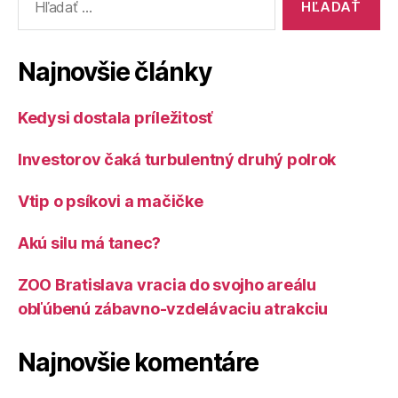
Najnovšie články
Kedysi dostala príležitosť
Investorov čaká turbulentný druhý polrok
Vtip o psíkovi a mačičke
Akú silu má tanec?
ZOO Bratislava vracia do svojho areálu
obľúbenú zábavno-vzdelávaciu atrakciu
Najnovšie komentáre