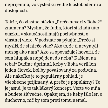
nepríjemná, vo výsledku vedie k oslobodeniu a
dôstojnosti.
Takže, čo vlastne otázka „Prečo neverí v Boha?“
znamená? Myslím, že ľudia, ktorí si kladú túto
otázku, v skutočnosti majú pochybnosti o
vlastnej viere. V podstate sa pýtajú: „Prečo si
myslíš, že si niečo viac? Ako to, že ti nevymyli
mozog ako nám? Ako sa opovažuješ hovoriť, že
som hlupák a nepôjdem do neba? Kašlem na
teba!“ Buďme úprimní, keby v Boha veril len
jeden človek, bol by považovaný za podivína.
Ale nakoľko je to populárny pohľad, je
všeobecne prijímaný. A prečo je populárny? To
je jasné. Je to tak lákavý koncept. Verte vo mňa
a budete žiť večne. Opakujem, že keby išlo len o
duchovno, nič by som proti tomu nemal.