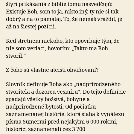
štyri prikázania z biblie tomu nasvedčujú:
Existuje Boh, som to ja, nikto iný, ty nie si tak
dobrý a na to pamätaj. To, že nemáš vraždiť, je
až na šiestej pozícii.
Keď stretnem niekoho, kto opovrhuje tým, že
nie som veriaci, hovorím: „Takto ma Boh
stvoril.“
Z čoho sú vlastne ateisti obviňovaní?
Slovník definuje Boha ako „nadprirodzeného
stvoriteľa a dozorcu vesmíru“. Do tejto definície
spadajú všetky božstvá, bohyne a
nadprirodzené bytosti. Od počiatku
zaznamenanej histórie, ktorá siaha k vynálezu
písma Sumermi pred nejakými 6 000 rokmi,
historici zaznamenali cez 3 700