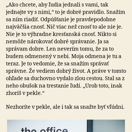
„Ako chcete, aby ľudia jednali s vami, tak
jednajte vy s nimi,“ to je dobré pravidlo. Snažím
sa ním riadiť. Odpúšťanie je pravdepodobne
najväčšia cnosť. Nič viac než cnosť to ale nie je.
Nie je to výhradne kresťanská cnosť. Nikto si
nemôže nárokovať dobré správanie. Ja sa
správam dobre. Len neverím tomu, že za to
budem odmenený v nebi. Moja odmena je tu a
teraz. Je to vedomie, že sa snažím správať
správne. Že vediem dobrý život. A práve v tomto
ohľade sa duchovno vydalo zlou cestou. Stal sa z
neho obušok na trestanie ľudí. „Urob toto, inak
zhoríš v pekle.“
Nezhoríte v pekle, ale i tak sa snažte byť vľúdni.