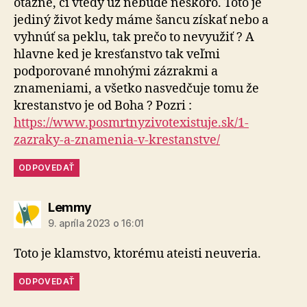
otázne, či vtedy už nebude neskoro. Toto je
jediný život kedy máme šancu získať nebo a
vyhnúť sa peklu, tak prečo to nevyužiť ? A
hlavne ked je kresťanstvo tak veľmi
podporované mnohými zázrakmi a
znameniami, a všetko nasvedčuje tomu že
krestanstvo je od Boha ? Pozri :
https://www.posmrtnyzivotexistuje.sk/1-
zazraky-a-znamenia-v-krestanstve/
ODPOVEDAŤ
hovorí:
Lemmy
9. apríla 2023 o 16:01
Toto je klamstvo, ktorému ateisti neuveria.
ODPOVEDAŤ