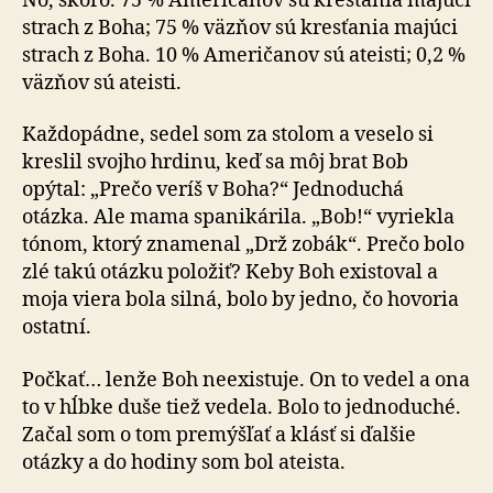
No, skoro. 75 % Američanov sú kresťania majúci
strach z Boha; 75 % väzňov sú kresťania majúci
strach z Boha. 10 % Američanov sú ateisti; 0,2 %
väzňov sú ateisti.
Každopádne, sedel som za stolom a veselo si
kreslil svojho hrdinu, keď sa môj brat Bob
opýtal: „Prečo veríš v Boha?“ Jednoduchá
otázka. Ale mama spanikárila. „Bob!“ vyriekla
tónom, ktorý znamenal „Drž zobák“. Prečo bolo
zlé takú otázku položiť? Keby Boh existoval a
moja viera bola silná, bolo by jedno, čo hovoria
ostatní.
Počkať… lenže Boh neexistuje. On to vedel a ona
to v hĺbke duše tiež vedela. Bolo to jednoduché.
Začal som o tom premýšľať a klásť si ďalšie
otázky a do hodiny som bol ateista.