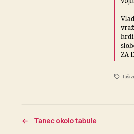
vojn
Vlad
vraž
hrdi
slob
ZA Ľ
faši
Značky
←
Tanec okolo tabule