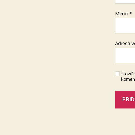
Meno
*
Adresa 
Uložiť
koment