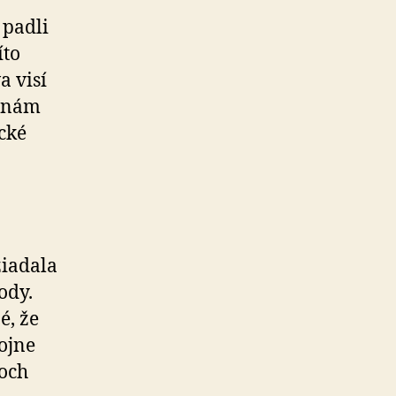
.
 padli
íto
a visí
a nám
cké
žiadala
ody.
é, že
ojne
koch