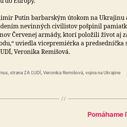
u do Európy.
imir Putin barbarským útokom na Ukrajinu 
dením nevinných civilistov pošpinil pamiat
nov Červenej armády, ktorí položili život aj 
odu,“ uviedla vicepremiérka a predsedníčka 
UDÍ, Veronika Remišová.
zmus
,
strana ZA ĽUDÍ
,
Veronika Remišová
,
vojna na Ukrajine
Pomáhame ľu