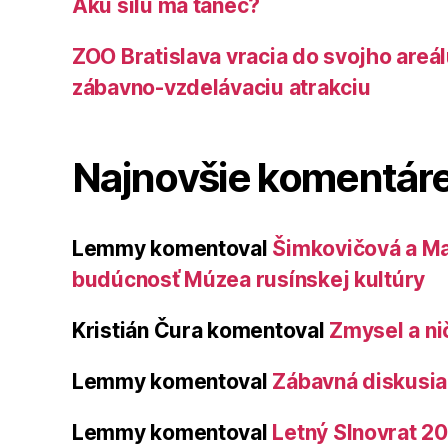
Akú silu má tanec?
ZOO Bratislava vracia do svojho areá
zábavno-vzdelávaciu atrakciu
Najnovšie komentár
Lemmy
komentoval
Šimkovičová a Ma
budúcnosť Múzea rusínskej kultúry
Kristián Čura
komentoval
Zmysel a ni
Lemmy
komentoval
Zábavná diskusia 
Lemmy
komentoval
Letný Slnovrat 2