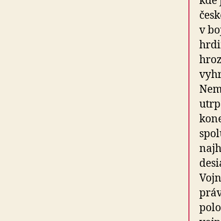
kde 
česk
v bo
hrdi
hroz
vyhr
Neme
utrp
kone
spol
najh
desi
Vojn
práv
polo