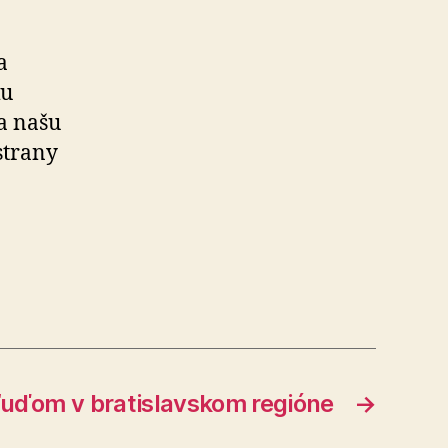
a
ku
za našu
strany
ďom v bratislavskom regióne
→