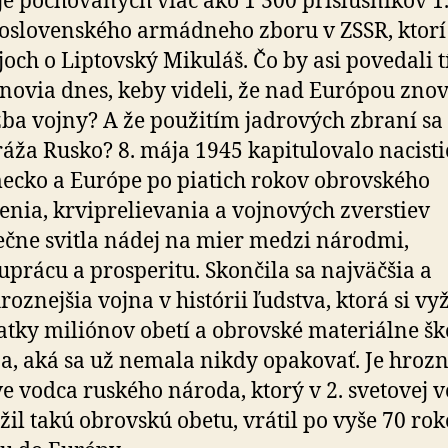
je pochovaných viac ako 1 300 príslušníkov 1
oslovenského armádneho zboru v ZSSR, ktorí
joch o Liptovský Mikuláš. Čo by asi povedali t
novia dnes, keby videli, že nad Európou znov
ba vojny? A že použitím jadrových zbraní s
áža Rusko? 8. mája 1945 kapitulovalo nacisti
cko a Európe po piatich rokov obrovského
enia, krviprelievania a vojnových zverstiev
čne svitla nádej na mier medzi národmi,
uprácu a prosperitu. Skončila sa najväčšia a
roznejšia vojna v histórii ľudstva, ktorá si vy
atky miliónov obetí a obrovské materiálne šk
a, aká sa už nemala nikdy opakovať. Je hrozn
e vodca ruského národa, ktorý v 2. svetovej v
žil takú obrovskú obetu, vrátil po vyše 70 ro