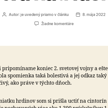
Autor:
je uvedený priamo v článku
8. mája 2022
Autor
Dátum
článku
článku
na
Žiadne komentáre
Tlačová
správa
ku
dňu
víťazstva
nad
fašizmom
i pripomíname koniec 2. svetovej vojny a ešt
ola spomienka taká bolestivá a jej odkaz taký
čivý, ako práve v týchto dňoch.
iatku hrdinov som si prišla uctiť na cintorín