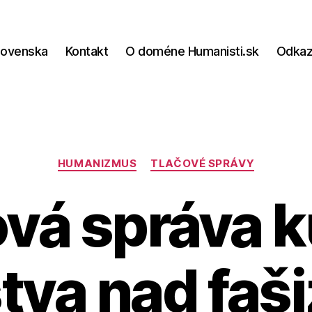
lovenska
Kontakt
O doméne Humanisti.sk
Odka
Kategórie
HUMANIZMUS
TLAČOVÉ SPRÁVY
vá správa 
stva nad fa