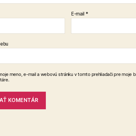
E-mail
*
webu
 moje meno, e-mail a webovú stránku v tomto prehliadači pre moje 
áre.