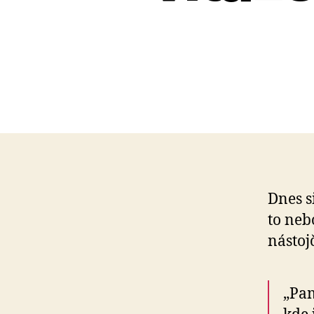
Dnes s
to neb
nástoj
„Pam