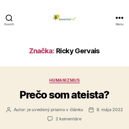
Search
Menu
Humanisti.sk
Značka:
Ricky Gervais
Kategórie
HUMANIZMUS
Prečo som ateista?
Autor:
je uvedený priamo v článku
8. mája 2022
Autor
Dátum
článku
článku
na
2 komentáre
Prečo