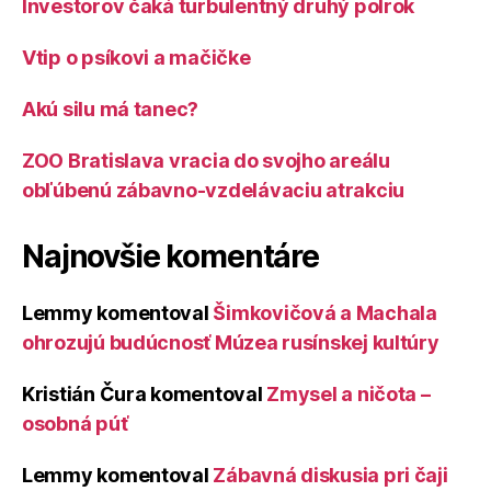
Investorov čaká turbulentný druhý polrok
Vtip o psíkovi a mačičke
Akú silu má tanec?
ZOO Bratislava vracia do svojho areálu
obľúbenú zábavno-vzdelávaciu atrakciu
Najnovšie komentáre
Lemmy
komentoval
Šimkovičová a Machala
ohrozujú budúcnosť Múzea rusínskej kultúry
Kristián Čura
komentoval
Zmysel a ničota –
osobná púť
Lemmy
komentoval
Zábavná diskusia pri čaji