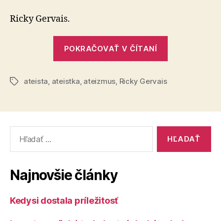
som
ateista?
Ricky Gervais.
„Prečo
POKRAČOVAŤ V ČÍTANÍ
som
ateista?“
ateista
,
ateistka
,
ateizmus
,
Ricky Gervais
Značky
Vyhľadať:
Najnovšie články
Kedysi dostala príležitosť