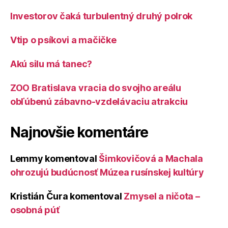
Investorov čaká turbulentný druhý polrok
Vtip o psíkovi a mačičke
Akú silu má tanec?
ZOO Bratislava vracia do svojho areálu
obľúbenú zábavno-vzdelávaciu atrakciu
Najnovšie komentáre
Lemmy
komentoval
Šimkovičová a Machala
ohrozujú budúcnosť Múzea rusínskej kultúry
Kristián Čura
komentoval
Zmysel a ničota –
osobná púť