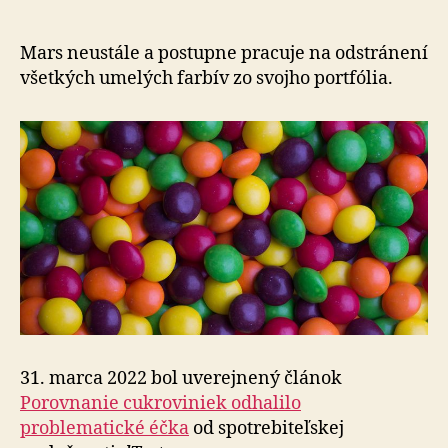
uverejne
článok
od
Mars neustále a postupne pracuje na odstránení
spoločnos
všetkých umelých farbív zo svojho portfólia.
dTest
31. marca 2022 bol uverejnený článok
Porovnanie cukroviniek odhalilo
problematické éčka
od spotrebiteľskej