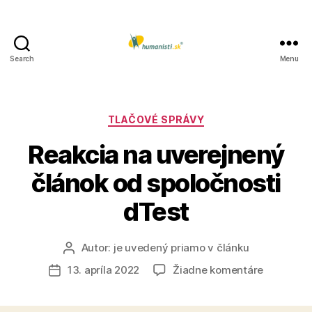
Search
Menu
Humanisti.sk
Kategórie
TLAČOVÉ SPRÁVY
Reakcia na uverejnený
článok od spoločnosti
dTest
Autor:
je uvedený priamo v článku
Autor
článku
na
13. apríla 2022
Žiadne komentáre
Dátum
Reakcia
článku
na