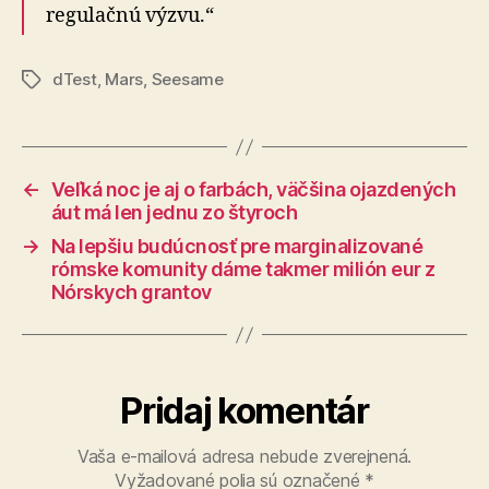
regulačnú výzvu.“
dTest
,
Mars
,
Seesame
Značky
←
Veľká noc je aj o farbách, väčšina ojazdených
áut má len jednu zo štyroch
→
Na lepšiu budúcnosť pre marginalizované
rómske komunity dáme takmer milión eur z
Nórskych grantov
Pridaj komentár
Vaša e-mailová adresa nebude zverejnená.
Vyžadované polia sú označené
*