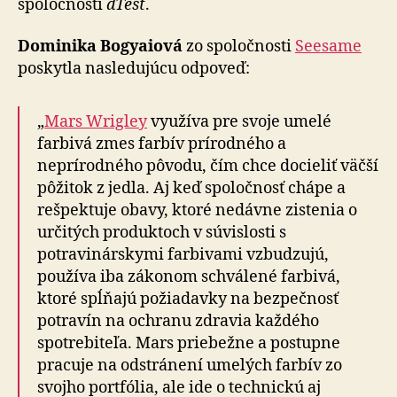
spoločnosti
dTest
.
Dominika Bogyaiová
zo spoločnosti
Seesame
poskytla nasledujúcu odpoveď:
„
Mars Wrigley
využíva pre svoje umelé
farbivá zmes farbív prírodného a
neprírodného pôvodu, čím chce docieliť väčší
pôžitok z jedla. Aj keď spoločnosť chápe a
rešpektuje obavy, ktoré nedávne zistenia o
určitých produktoch v súvislosti s
potravinárskymi farbivami vzbudzujú,
používa iba zákonom schválené farbivá,
ktoré spĺňajú požiadavky na bezpečnosť
potravín na ochranu zdravia každého
spotrebiteľa. Mars priebežne a postupne
pracuje na odstránení umelých farbív zo
svojho portfólia, ale ide o technickú aj