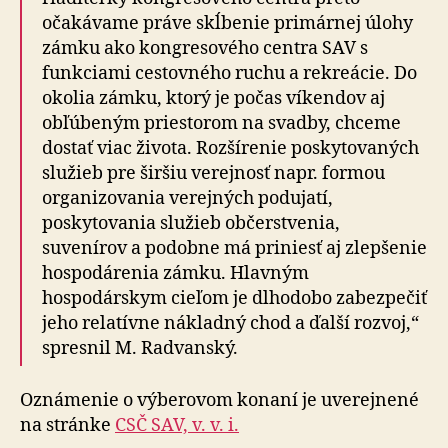
očakávame práve skĺbenie primárnej úlohy
zámku ako kongresového centra SAV s
funkciami cestovného ruchu a rekreácie. Do
okolia zámku, ktorý je počas víkendov aj
obľúbeným priestorom na svadby, chceme
dostať viac života. Rozšírenie poskytovaných
služieb pre širšiu verejnosť napr. formou
organizovania verejných podujatí,
poskytovania služieb občerstvenia,
suvenírov a podobne má priniesť aj zlepšenie
hospodárenia zámku. Hlavným
hospodárskym cieľom je dlhodobo zabezpečiť
jeho relatívne nákladný chod a ďalší rozvoj,“
spresnil M. Radvanský.
Oznámenie o výberovom konaní je uverejnené
na stránke
CSČ SAV, v. v. i.