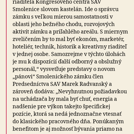
riaditeľa Kongresového centra SAV
Smolenice slovom kastelán. Ide o správcu
zámku s veľkou mierou samostatnosti v
oblasti jeho bežného chodu, rozvojových
aktivít zámku a priľahlého areálu. S miernym
zveličením by to mal byť ekonóm, marketér,
hoteliér, technik, historik a kreatívny riaditeľ
v jednej osobe. Samozrejme v týchto úlohách
je mu k dispozícií ďalší odborný a obslužný
personál,“ vysvetľuje predstavy o novom
„pánovi“ Smolenického zámku člen
Predsedníctva SAV Marek Radvanský a
zároveň dodáva: „Nevyhnutnou požiadavkou
na uchádzača by mala byť chuť, energia a
nadšenie pre výkon takejto špecifickej
pozície, ktorá sa nedá jednoznačne vtesnať
do klasického pracovného dňa. Ponúkaným
benefitom je aj možnosť bývania priamo na