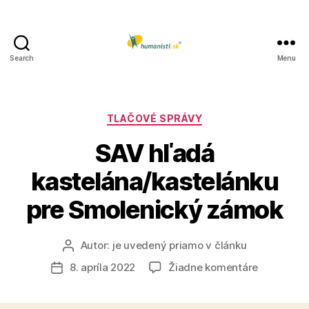
Search
Menu
Humanisti.sk
Kategórie
TLAČOVÉ SPRÁVY
SAV hľadá
kastelána/kastelánku
pre Smolenický zámok
Autor:
je uvedený priamo v článku
Autor
článku
na
8. apríla 2022
Žiadne komentáre
Dátum
SAV
článku
hľadá