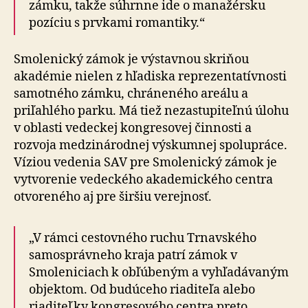
zámku, takže súhrnne ide o manažérsku
pozíciu s prvkami romantiky.“
Smolenický zámok je výstavnou skriňou
akadémie nielen z hľadiska reprezentatívnosti
samotného zámku, chráneného areálu a
priľahlého parku. Má tiež nezastupiteľnú úlohu
v oblasti vedeckej kongresovej činnosti a
rozvoja medzinárodnej výskumnej spolupráce.
Víziou vedenia SAV pre Smolenický zámok je
vytvorenie vedeckého akademického centra
otvoreného aj pre širšiu verejnosť.
„V rámci cestovného ruchu Trnavského
samosprávneho kraja patrí zámok v
Smoleniciach k obľúbeným a vyhľadávaným
objektom. Od budúceho riaditeľa alebo
riaditeľky kongresového centra preto