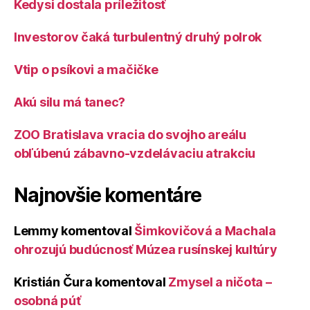
Kedysi dostala príležitosť
Investorov čaká turbulentný druhý polrok
Vtip o psíkovi a mačičke
Akú silu má tanec?
ZOO Bratislava vracia do svojho areálu
obľúbenú zábavno-vzdelávaciu atrakciu
Najnovšie komentáre
Lemmy
komentoval
Šimkovičová a Machala
ohrozujú budúcnosť Múzea rusínskej kultúry
Kristián Čura
komentoval
Zmysel a ničota –
osobná púť