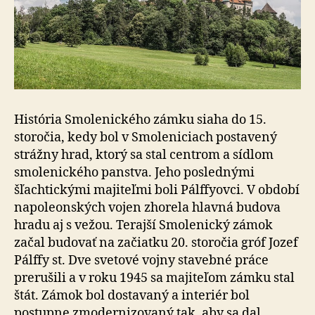
História Smolenického zámku siaha do 15.
storočia, kedy bol v Smoleniciach postavený
strážny hrad, ktorý sa stal centrom a sídlom
smolenického panstva. Jeho poslednými
šľachtickými majiteľmi boli Pálffyovci. V období
napoleonských vojen zhorela hlavná budova
hradu aj s vežou. Terajší Smolenický zámok
začal budovať na začiatku 20. storočia gróf Jozef
Pálffy st. Dve svetové vojny stavebné práce
prerušili a v roku 1945 sa majiteľom zámku stal
štát. Zámok bol dostavaný a interiér bol
postupne zmodernizovaný tak, aby sa dal