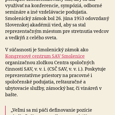
využívať na konferencie, sympóziá, odborné
semináre a iné vzdelávacie podujatia.
Smolenický zámok bol 26. júna 1953 odovzdaný
Slovenskej akadémii vied, aby sa stal
reprezentačným miestom pre stretnutia vedcov
a vedkýň z celého sveta.
V súčasnosti je Smolenický zámok ako
Kongresové centrum SAV Smolenice
organizačnou zložkou Centra spoločných
činností SAV, v. v. i. (CSČ SAV, v. v. i.). Poskytuje
reprezentatívne priestory na pracovné i
spoločenské podujatia, reštauračné a
ubytovacie služby, zámocký bar, či vináreň v
bašte.
„Veľmi sa mi páči definovanie pozície