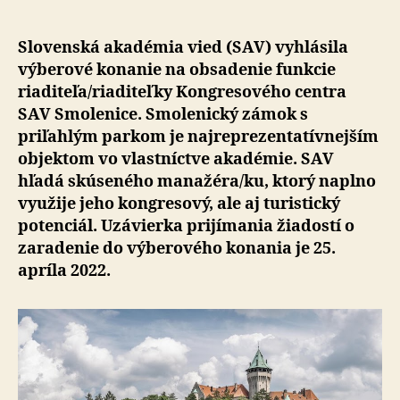
kastelána
pre
Smolenick
Slovenská akadémia vied (SAV) vyhlásila
zámok
výberové konanie na obsadenie funkcie
riaditeľa/riaditeľky Kongresového centra
SAV Smolenice. Smolenický zámok s
priľahlým parkom je najreprezentatívnejším
objektom vo vlastníctve akadémie. SAV
hľadá skúseného manažéra/ku, ktorý naplno
využije jeho kongresový, ale aj turistický
potenciál. Uzávierka prijímania žiadostí o
zaradenie do výberového konania je 25.
apríla 2022.