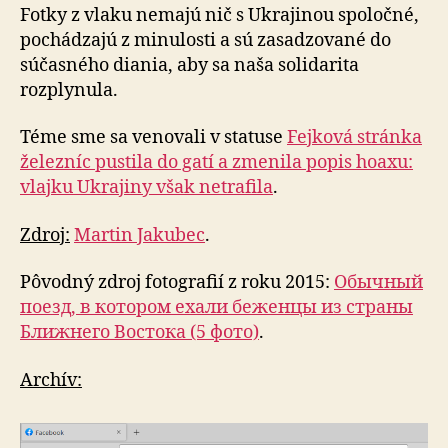
Fotky z vlaku nemajú nič s Ukrajinou spoločné,
pochádzajú z minulosti a sú zasadzované do
súčasného diania, aby sa naša solidarita
rozplynula.
Téme sme sa venovali v statuse
Fejková stránka
železníc pustila do gatí a zmenila popis hoaxu:
vlajku Ukrajiny však netrafila
.
Zdroj:
Martin Jakubec
.
Pôvodný zdroj fotografií z roku 2015:
Обычный
поезд, в котором ехали беженцы из страны
Ближнего Востока (5 фото)
.
Archív: