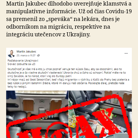
na
Martin Jakubec dlhodobo uverejňuje klamstvá a
Faceboo
manipulatívne informácie. Už od čias Covidu-19
sa premenil zo „speváka“ na lekára, dnes je
odborníkom na migráciu, respektíve na
integráciu utečencov z Ukrajiny.