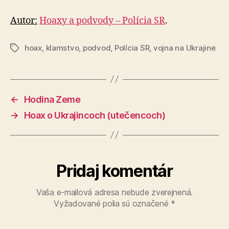
Autor:
Hoaxy a podvody – Polícia SR
.
hoax
,
klamstvo
,
podvod
,
Polícia SR
,
vojna na Ukrajine
Značky
←
Hodina Zeme
→
Hoax o Ukrajincoch (utečencoch)
Pridaj komentár
Vaša e-mailová adresa nebude zverejnená.
Vyžadované polia sú označené
*