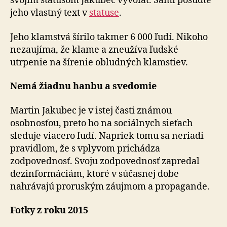
svojim statusom Jakubec vyvolať. Sami posúďte
jeho vlastný text v
statuse
.
Jeho klamstvá šírilo takmer 6 000 ľudí. Nikoho
nezaujíma, že klame a zneužíva ľudské
utrpenie na šírenie obludných klamstiev.
Nemá žiadnu hanbu a svedomie
Martin Jakubec je v istej časti známou
osobnosťou, preto ho na sociálnych sieťach
sleduje viacero ľudí. Napriek tomu sa neriadi
pravidlom, že s vplyvom prichádza
zodpovednosť. Svoju zodpovednosť zapredal
dezinformáciám, ktoré v súčasnej dobe
nahrávajú proruským záujmom a propagande.
Fotky z roku 2015