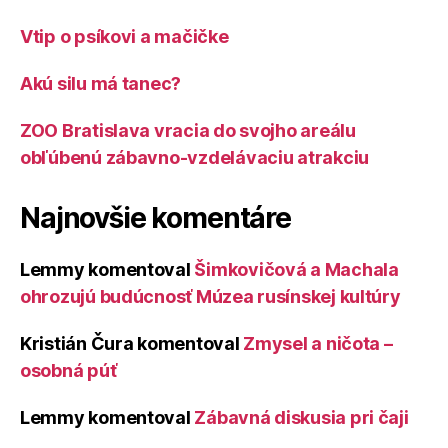
Vtip o psíkovi a mačičke
Akú silu má tanec?
ZOO Bratislava vracia do svojho areálu
obľúbenú zábavno-vzdelávaciu atrakciu
Najnovšie komentáre
Lemmy
komentoval
Šimkovičová a Machala
ohrozujú budúcnosť Múzea rusínskej kultúry
Kristián Čura
komentoval
Zmysel a ničota –
osobná púť
Lemmy
komentoval
Zábavná diskusia pri čaji