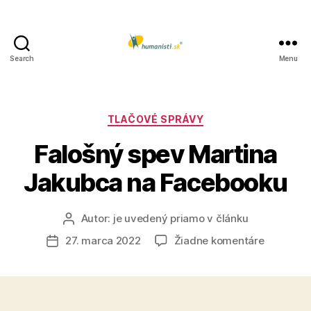
Search
Menu
Humanisti.sk
Kategórie
TLAČOVÉ SPRÁVY
Falošný spev Martina
Jakubca na Facebooku
Autor:
je uvedený priamo v článku
Autor
článku
na
27. marca 2022
Žiadne komentáre
Dátum
Falošný
článku
spev
Martina
Jakubca