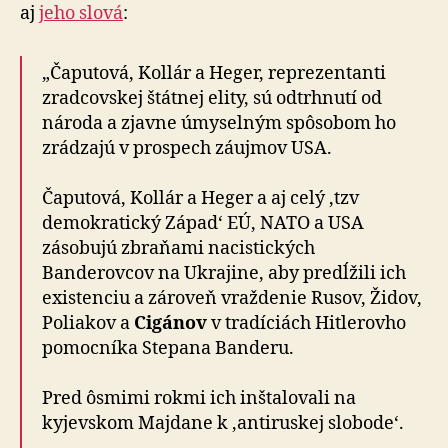
aj
jeho slová
:
„Čaputová, Kollár a Heger, reprezentanti
zradcovskej štátnej elity, sú odtrhnutí od
národa a zjavne úmyselným spôsobom ho
zrádzajú v prospech záujmov USA.
Čaputová, Kollár a Heger a aj celý ‚tzv
demokratický Západ‘ EÚ, NATO a USA
zásobujú zbraňami nacistických
Banderovcov na Ukrajine, aby predĺžili ich
existenciu a zároveň vraždenie Rusov, Židov,
Poliakov a
Cigánov
v tradíciách Hitlerovho
pomocníka Stepana Banderu.
Pred ôsmimi rokmi ich inštalovali na
kyjevskom Majdane k ‚antiruskej slobode‘.