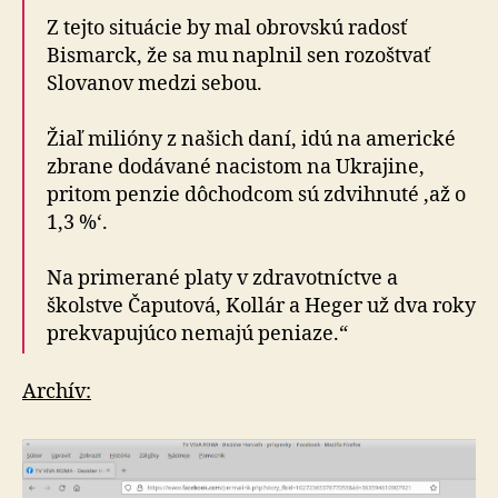
Z tejto situácie by mal obrovskú radosť
Bismarck, že sa mu naplnil sen rozoštvať
Slovanov medzi sebou.
Žiaľ milióny z našich daní, idú na americké
zbrane dodávané nacistom na Ukrajine,
pritom penzie dôchodcom sú zdvihnuté ‚až o
1,3 %‘.
Na primerané platy v zdravotníctve a
školstve Čaputová, Kollár a Heger už dva roky
prekvapujúco nemajú peniaze.“
Archív: