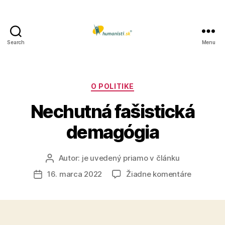
Search
Menu
Humanisti.sk
Kategórie
O POLITIKE
Nechutná fašistická
demagógia
Autor:
je uvedený priamo v článku
Autor
článku
na
16. marca 2022
Žiadne komentáre
Dátum
Nechutn
článku
fašistick
demagóg