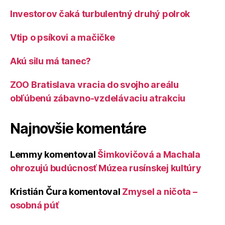
Investorov čaká turbulentný druhý polrok
Vtip o psíkovi a mačičke
Akú silu má tanec?
ZOO Bratislava vracia do svojho areálu
obľúbenú zábavno-vzdelávaciu atrakciu
Najnovšie komentáre
Lemmy
komentoval
Šimkovičová a Machala
ohrozujú budúcnosť Múzea rusínskej kultúry
Kristián Čura
komentoval
Zmysel a ničota –
osobná púť