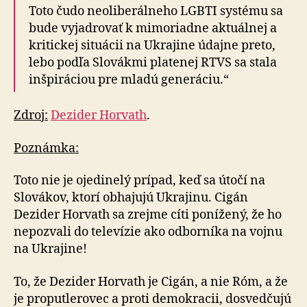
Toto čudo neoliberálneho LGBTI systému sa
bude vyjadrovať k mimoriadne aktuálnej a
kritickej situácii na Ukrajine údajne preto,
lebo podľa Slovákmi platenej RTVS sa stala
inšpiráciou pre mladú generáciu.“
Zdroj:
Dezider Horvath
.
Poznámka:
Toto nie je ojedinelý prípad, keď sa útočí na
Slovákov, ktorí obhajujú Ukrajinu. Cigán
Dezider Horvath sa zrejme cíti ponížený, že ho
nepozvali do televízie ako odborníka na vojnu
na Ukrajine!
To, že Dezider Horvath je Cigán, a nie Róm, a že
je proputlerovec a proti demokracii, dosvedčujú