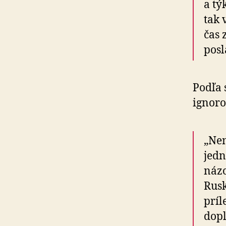
a tý
tak 
čas 
posl
Podľa 
ignoro
„Nem
jedn
názo
Rusk
príl
dopl