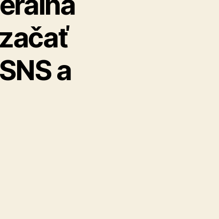
erálna
 začať
ĽSNS a