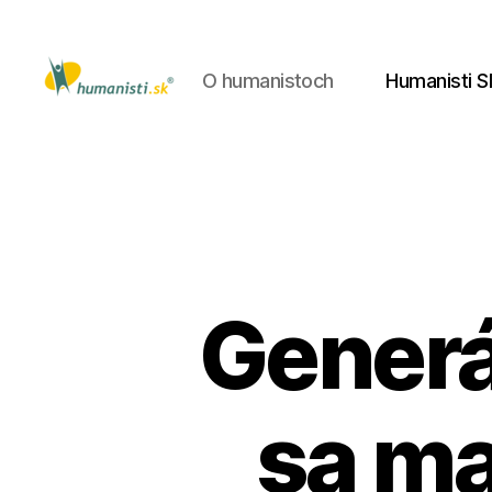
O humanistoch
Humanisti S
Humanisti.sk
Generá
sa ma