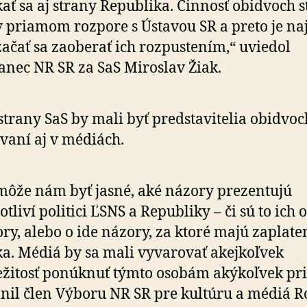
kať sa aj strany Republika. Činnosť obidvoch s
v priamom rozpore s Ústavou SR a preto je na
začať sa zaoberať ich rozpustením,“ uviedol
anec NR SR za SaS Miroslav Žiak.
strany SaS by mali byť predstavitelia obidvoc
vaní aj v médiách.
ôže nám byť jasné, aké názory prezentujú
otliví politici ĽSNS a Republiky – či sú to ich
ry, alebo o ide názory, za ktoré majú zaplate
a. Médiá by sa mali vyvarovať akejkoľvek
ežitosť ponúknuť týmto osobám akýkoľvek prie
nil člen Výboru NR SR pre kultúru a médiá 