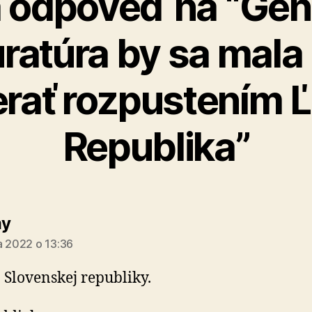
 odpoveď na “Gen
ratúra by sa mala
rať rozpustením 
Republika”
hovorí:
y
a 2022 o 13:36
 Slovenskej republiky.