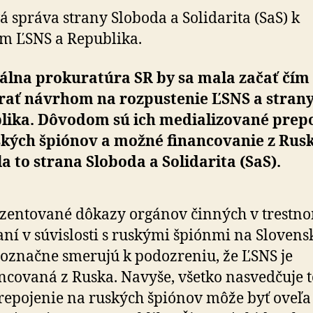
zaoberať
á správa strany Sloboda a Solidarita (SaS) k
rozpustením
m ĽSNS a Republika.
ĽSNS
a
Republika
álna prokuratúra SR by sa mala začať čím
rať návrhom na rozpustenie ĽSNS a stran
lika. Dôvodom sú ich medializované prep
ských špiónov a možné financovanie z Rusk
a to strana Sloboda a Solidarita (SaS).
zentované dôkazy orgánov činných v trestn
ní v súvislosti s ruskými špiónmi na Slovens
označne smerujú k podozreniu, že ĽSNS je
ncovaná z Ruska. Navyše, všetko nasvedčuje 
repojenie na ruských špiónov môže byť oveľa