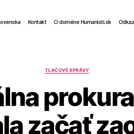
lovenska
Kontakt
O doméne Humanisti.sk
Odka
Kategórie
TLAČOVÉ SPRÁVY
lna prokura
la začať za