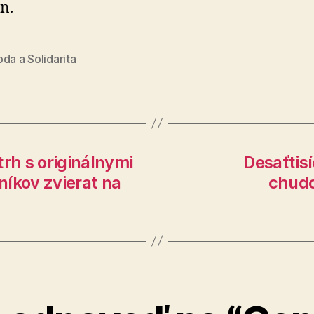
in.
da a Solidarita
trh s originálnymi
Desaťtisí
íkov zvierat na
chudo