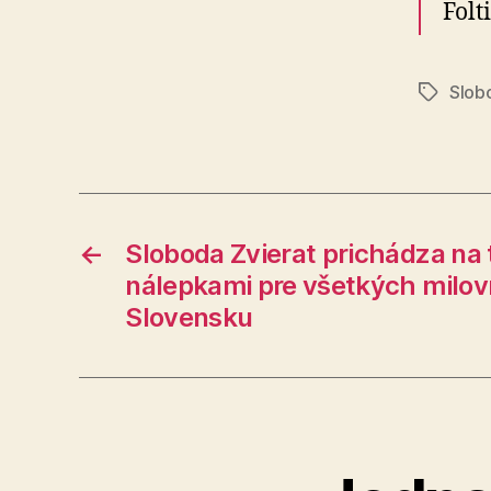
Folt
Slobo
Značky
←
Sloboda Zvierat prichádza na 
nálepkami pre všetkých milovn
Slovensku