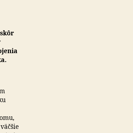
 skôr
y
ojenia
a.
om
ku
tomu,
 väčšie