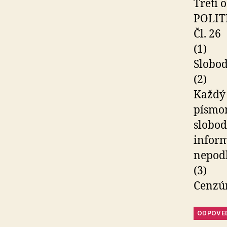
Tretí 
POLIT
Čl. 26
(1)
Slobod
(2)
Každý 
písmom
slobod
inform
nepod
(3)
Cenzúr
ODPOVE