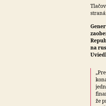
Tlačov
straná
Gener
zaobe
Repub
na ru
Uviedl
„Pre
kona
jedn
fina
že p