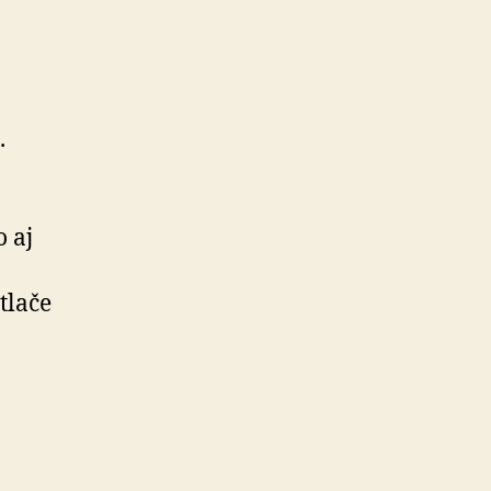
.
 aj
tlače