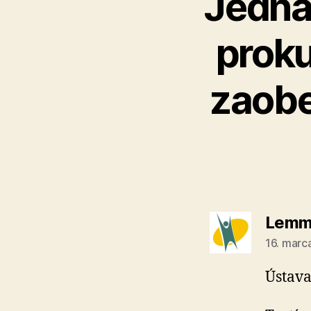
Jedna
proku
zaobe
Lemm
16. marc
Ústava