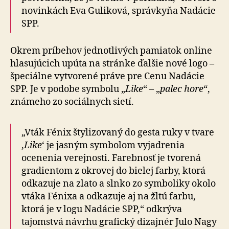
novinkách Eva Guliková, správkyňa Nadácie
SPP.
Okrem príbehov jednotlivých pamiatok online
hlasujúcich upúta na stránke ďalšie nové logo –
špeciálne vytvorené práve pre Cenu Nadácie
SPP. Je v podobe symbolu „
Like
“ – „
palec hore
“,
známeho zo sociálnych sietí.
„Vták Fénix štylizovaný do gesta ruky v tvare
‚
Like
‘ je jasným symbolom vyjadrenia
ocenenia verejnosti. Farebnosť je tvorená
gradientom z okrovej do bielej farby, ktorá
odkazuje na zlato a slnko zo symboliky okolo
vtáka Fénixa a odkazuje aj na žltú farbu,
ktorá je v logu Nadácie SPP,“ odkrýva
tajomstvá návrhu grafický dizajnér Julo Nagy