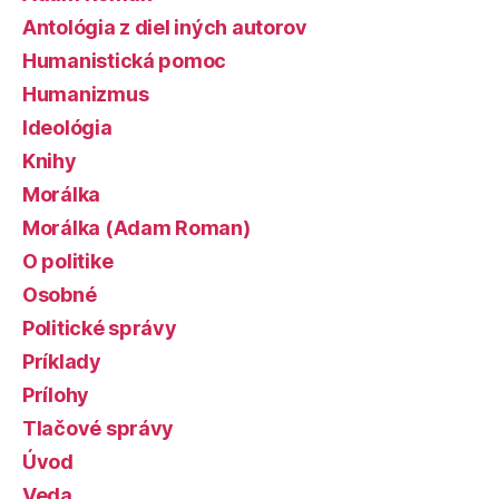
Antológia z diel iných autorov
Humanistická pomoc
Humanizmus
Ideológia
Knihy
Morálka
Morálka (Adam Roman)
O politike
Osobné
Politické správy
Príklady
Prílohy
Tlačové správy
Úvod
Veda