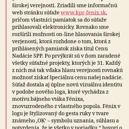
širokej verejnosti. Zriadili sme informačnú
web stránku súťaže
www.kpr-fenix.sk
,
pričom vlastníci pamiatok sa do súťaže
prihlasovali elektronicky. Rovnako sme
rozšírili možnosti on-line hlasovania širokej
verjenosti, ktorá rozhdone o tom, ktorá z
prihlásených pamiatok získa titul Cenu
Nadácie SPP. Po prvýkrát sú v ňom zaradené
všetky súťažné projekty, ktorých je 31. Každý
z nich má tak vďaka hlasu verejnosti rovnakú
možnosť získať špeciálnu cenu našej nadácie.
Súťaž dostala aj úplne novú vizuálnu identitu
v podobe nového loga, ktoré vychádza z
motívu bájneho vtáka Fénixa,
znovuzrodeného z vlastného popola. Fénix v
logu je štylizovaný do gesta ruky v tvare
známeho ‚OK‘ – symbolu uznania, súhlasu a
potvrdenia, že je všetko v poriadku,“ hovorí o