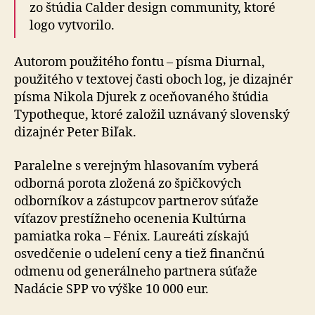
zo štúdia Calder design community, ktoré
logo vytvorilo.
Autorom použitého fontu – písma Diurnal,
použitého v textovej časti oboch log, je dizajnér
písma Nikola Djurek z oceňovaného štúdia
Typotheque, ktoré založil uznávaný slovenský
dizajnér Peter Biľak.
Paralelne s verejným hlasovaním vyberá
odborná porota zložená zo špičkových
odborníkov a zástupcov partnerov súťaže
víťazov prestížneho ocenenia Kultúrna
pamiatka roka – Fénix. Laureáti získajú
osvedčenie o udelení ceny a tiež finančnú
odmenu od generálneho partnera súťaže
Nadácie SPP vo výške 10 000 eur.