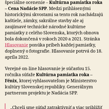
špeciálne ocenenie –
Kultúrna pamiatka roka
– Cena Nadácie SPP
. Medzi prihlásenými
historickými skvostami sa tento rok nachádzajú
kaštiele, zámky, sakrálne stavby ale aj
zaujímavé technické národné kultúrne
pamiatky z celého Slovenska, ktorých obnova
bola dokončená v rokoch 2020 a 2021. Stránka
Hlasovanie
ponúka príbeh každej pamiatky,
doplnený o fotografie. Hlasovanie potrvá do 18.
apríla 2022.
Verejné on-line hlasovanie je súčasťou 15.
ročníka súťaže
Kultúrna pamiatka roka –
Fénix
, ktorej vyhlasovateľom je Ministerstvo
kultúry Slovenskej republiky. Generálnym
partnerom projektu je Nadácia SPP.
„Chceli sme súťaž zatraktívniť a viac priblížiť