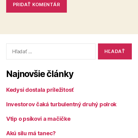
Vyhľadať:
Najnovšie články
Kedysi dostala príležitosť
Investorov čaká turbulentný druhý polrok
Vtip o psíkovi a mačičke
Akú silu má tanec?