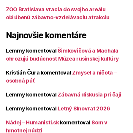
ZOO Bratislava vracia do svojho areálu
obľúbenú zábavno-vzdelávaciu atrakciu
Najnovšie komentáre
Lemmy
komentoval
Šimkovičová a Machala
ohrozujú budúcnosť Múzea rusínskej kultúry
Kristián Čura
komentoval
Zmysel a ničota –
osobná púť
Lemmy
komentoval
Zábavná diskusia pri čaji
Lemmy
komentoval
Letný Slnovrat 2026
Nádej – Humanisti.sk
komentoval
Som v
hmotnej núdzi