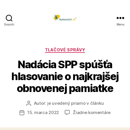
Search
Menu
Humanisti.sk
Kategórie
TLAČOVÉ SPRÁVY
Nadácia SPP spúšťa
hlasovanie o najkrajšej
obnovenej pamiatke
Autor:
je uvedený priamo v článku
Autor
článku
na
15. marca 2022
Žiadne komentáre
Dátum
Nadácia
článku
SPP