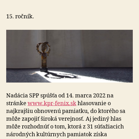
spúšťa
hlasovan
o
15. ročník.
najkrajšej
obnovene
pamiatke
Nadácia SPP spúšťa od 14. marca 2022 na
stránke
www.kpr-fenix.sk
hlasovanie o
najkrajšiu obnovenú pamiatku, do ktorého sa
môže zapojiť široká verejnosť. Aj jediný hlas
môže rozhodnúť o tom, ktorá z 31 súťažiacich
národných kultúrnych pamiatok získa