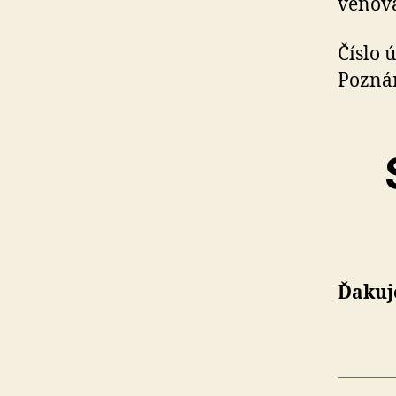
venova
Číslo 
Pozná
Ďakuj