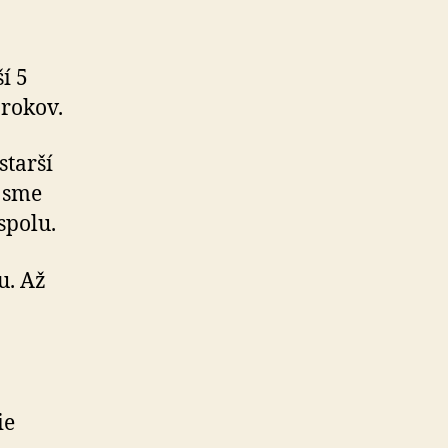
í 5
 rokov.
starší
i sme
spolu.
u. Až
ie