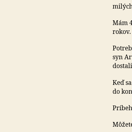
milých
Mám 43
rokov.
Potreb
syn Ar
dostal
Keď sa
do kon
Príbeh
Môžete