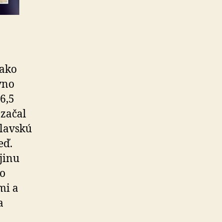
 ako
vno
6,5
 začal
slavskú
eď.
jinu
do
mi a
a