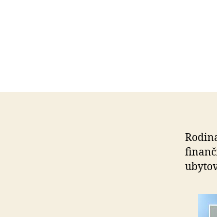
Rodina
finanč
ubytov