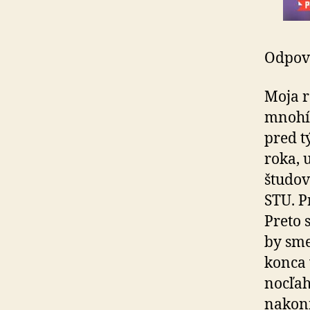
Odpove
Moja r
mnohí 
pred t
roka, 
študov
STU. P
Preto 
by sme
konca 
nocľah
nakoni