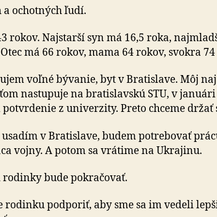
 a ochotných ľudí.
 rokov. Najstarší syn má 16,5 roka, najmladš
 Otec má 66 rokov, mama 64 rokov, svokra 74
ujem voľné bývanie, byt v Bratislave. Môj naj
ťom nastupuje na bratislavskú STU, v január
i potvrdenie z univerzity. Preto chceme držať 
 usadím v Bratislave, budem potrebovať prác
ca vojny. A potom sa vrátime na Ukrajinu.
 rodinky bude pokračovať.
 rodinku podporiť, aby sme sa im vedeli lepš