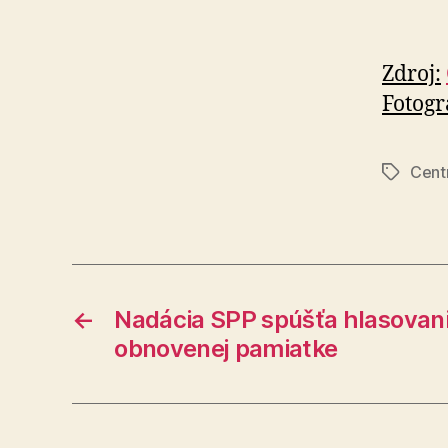
Zdroj:
Fotogr
Cent
Značky
←
Nadácia SPP spúšťa hlasovanie
obnovenej pamiatke