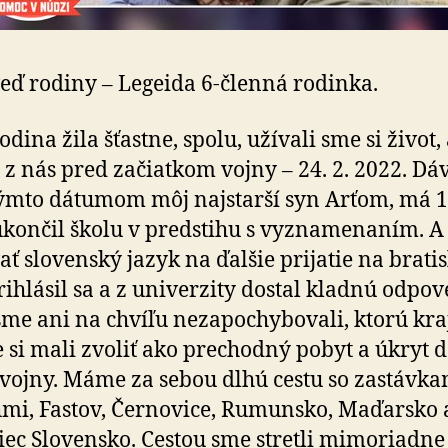
ď rodiny – Legeida 6-členná rodinka.
odina žila šťastne, spolu, užívali sme si život,
z nás pred začiatkom vojny – 24. 2. 2022. Dá
ýmto dátumom môj najstarší syn Arťom, má 1
ukončil školu v predstihu s vyznamenaním. A
ať slovenský jazyk na ďalšie prijatie na brati
rihlásil sa a z univerzity dostal kladnú odpov
sme ani na chvíľu nezapochybovali, ktorú kra
 si mali zvoliť ako prechodný pobyt a úkryt 
vojny. Máme za sebou dlhú cestu so zastávka
mi, Fastov, Černovice, Rumunsko, Maďarsko 
ec Slovensko. Cestou sme stretli mimoriadne