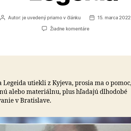
Autor:
je uvedený priamo v článku
15. marca 2022
Autor
Dátum
článku
článku
na
Žiadne komentáre
Veľká
prosba
pre
rodinku
–
Legeida
 Legeida utiekli z Kyjeva, prosia ma o pomoc,
nú alebo materiálnu, plus hľadajú dlhodobé
anie v Bratislave.