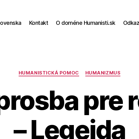
lovenska
Kontakt
O doméne Humanisti.sk
Odka
Kategórie
HUMANISTICKÁ POMOC
HUMANIZMUS
prosba pre 
– Legeida