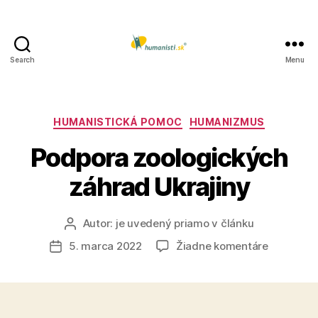
Search
Menu
Humanisti.sk
Kategórie
HUMANISTICKÁ POMOC
HUMANIZMUS
Podpora zoologických
záhrad Ukrajiny
Autor:
je uvedený priamo v článku
Autor
článku
na
5. marca 2022
Žiadne komentáre
Dátum
Podpora
článku
zoologick
záhrad
Ukrajiny