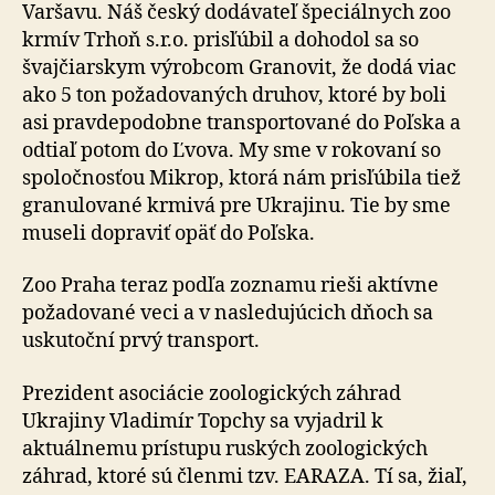
Varšavu. Náš český dodávateľ špeciálnych zoo
krmív Trhoň s.r.o. prisľúbil a dohodol sa so
švajčiarskym výrobcom Granovit, že dodá viac
ako 5 ton požadovaných druhov, ktoré by boli
asi pravdepodobne transportované do Poľska a
odtiaľ potom do Ľvova. My sme v rokovaní so
spoločnosťou Mikrop, ktorá nám prisľúbila tiež
granulované krmivá pre Ukrajinu. Tie by sme
museli dopraviť opäť do Poľska.
Zoo Praha teraz podľa zoznamu rieši aktívne
požadované veci a v nasledujúcich dňoch sa
uskutoční prvý transport.
Prezident asociácie zoologických záhrad
Ukrajiny Vladimír Topchy sa vyjadril k
aktuálnemu prístupu ruských zoologických
záhrad, ktoré sú členmi tzv. EARAZA. Tí sa, žiaľ,