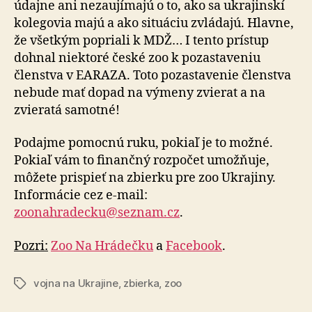
údajne ani nezaujímajú o to, ako sa ukrajinskí
kolegovia majú a ako situáciu zvládajú. Hlavne,
že všetkým popriali k MDŽ… I tento prístup
dohnal niektoré české zoo k pozastaveniu
členstva v EARAZA. Toto pozastavenie členstva
nebude mať dopad na výmeny zvierat a na
zvieratá samotné!
Podajme pomocnú ruku, pokiaľ je to možné.
Pokiaľ vám to finančný rozpočet umožňuje,
môžete prispieť na zbierku pre zoo Ukrajiny.
Informácie cez e-mail:
zoonahradecku@seznam.cz
.
Pozri:
Zoo Na Hrádečku
a
Facebook
.
vojna na Ukrajine
,
zbierka
,
zoo
Značky