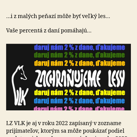
%
z
dane
…i z malých peňazí môže byť veľký les…
Lesooch
združen
Vaše percentá z daní pomáhajú…
Vlk
LZ VLK je aj v roku 2022 zapísaný v zozname
prijímateľov, ktorým sa môže poukázať podiel