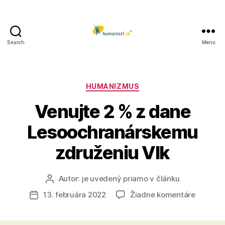
Search
Menu
Humanisti.sk
Kategórie
HUMANIZMUS
Venujte 2 % z dane
Lesoochranárskemu
združeniu Vlk
Autor:
je uvedený priamo v článku
Autor
článku
na
13. februára 2022
Žiadne komentáre
Dátum
Venujte
článku
2