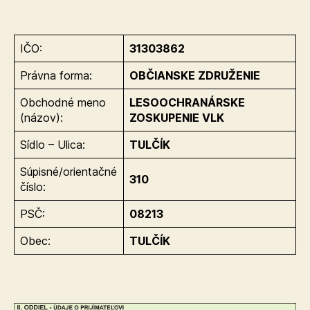
IČO:
31303862
Právna forma:
OBČIANSKE ZDRUŽENIE
Obchodné meno
LESOOCHRANÁRSKE
(názov):
ZOSKUPENIE VLK
Sídlo – Ulica:
TULČÍK
Súpisné/orientačné
310
číslo:
PSČ:
08213
Obec:
TULČÍK