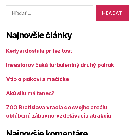
Vyhľadať:
Najnovšie články
Kedysi dostala príležitosť
Investorov čaká turbulentný druhý polrok
Vtip o psíkovi a mačičke
Akú silu má tanec?
ZOO Bratislava vracia do svojho areálu
obľúbenú zábavno-vzdelávaciu atrakciu
Najnovšie komentáre