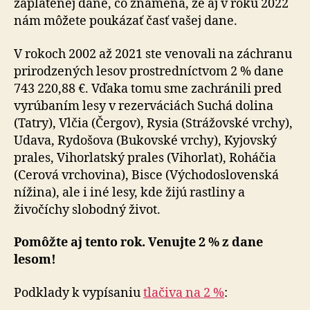
zaplatenej dane, čo znamená, že aj v roku 2022
nám môžete poukázať časť vašej dane.
V rokoch 2002 až 2021 ste venovali na záchranu
prirodzených lesov prostredníctvom 2 % dane
743 220,88 €. Vďaka tomu sme zachránili pred
vyrúbaním lesy v rezerváciách Suchá dolina
(Tatry), Vlčia (Čergov), Rysia (Strážovské vrchy),
Udava, Rydošova (Bukovské vrchy), Kyjovský
prales, Vihorlatský prales (Vihorlat), Roháčia
(Cerová vrchovina), Bisce (Východoslovenská
nížina), ale i iné lesy, kde žijú rastliny a
živočíchy slobodný život.
Pomôžte aj tento rok. Venujte 2 % z dane
lesom!
Podklady k vypísaniu
tlačiva na 2 %
: