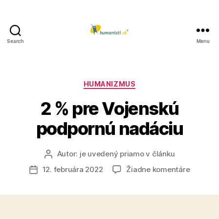
Search
Menu
Humanisti.sk
Kategórie
HUMANIZMUS
2 % pre Vojenskú
podpornú nadáciu
Autor:
je uvedený priamo v článku
Autor
článku
na
12. februára 2022
Žiadne komentáre
Dátum
2
článku
%
pre
Vojensk