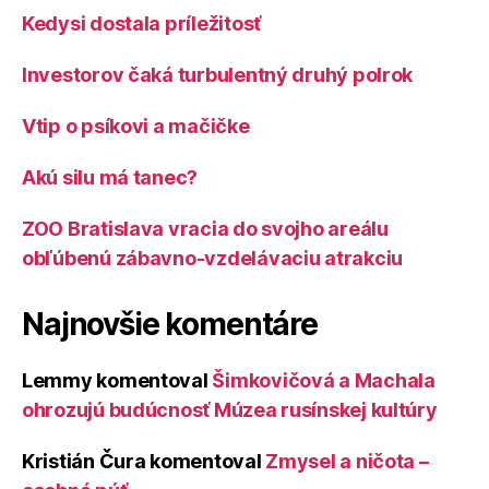
Kedysi dostala príležitosť
Investorov čaká turbulentný druhý polrok
Vtip o psíkovi a mačičke
Akú silu má tanec?
ZOO Bratislava vracia do svojho areálu
obľúbenú zábavno-vzdelávaciu atrakciu
Najnovšie komentáre
Lemmy
komentoval
Šimkovičová a Machala
ohrozujú budúcnosť Múzea rusínskej kultúry
Kristián Čura
komentoval
Zmysel a ničota –