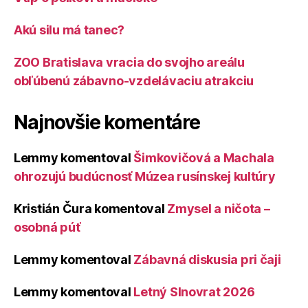
Akú silu má tanec?
ZOO Bratislava vracia do svojho areálu
obľúbenú zábavno-vzdelávaciu atrakciu
Najnovšie komentáre
Lemmy
komentoval
Šimkovičová a Machala
ohrozujú budúcnosť Múzea rusínskej kultúry
Kristián Čura
komentoval
Zmysel a ničota –
osobná púť
Lemmy
komentoval
Zábavná diskusia pri čaji
Lemmy
komentoval
Letný Slnovrat 2026