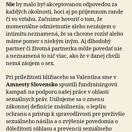
Nie
by malo byť akceptovanou odpoveďou za
každých okolností, hoci aj po príjemnom rande
či vo vzťahu. Začnime hovoriť o tom, že
momentálne odmietnutie alebo nezáujem o
intimitu neznamená, že sa chceme rozísť alebo
máme pomer s niekým iným. Aj dlhodobý
partner či životná partnerka môže povedať nie
a neznamená to nič viac, ako že v danej chvíli
nemá záujem o sex.
Pri príležitosti blížiaceho sa Valentína sme v
Amnesty Slovensko
spustili fundraisingovú
kampaň na podporu našej práce v oblasti
sexuálnych práv. Usilujeme sa o zmenu
zákonnej definície znásilnenia, o lepšiu
ochranu a prístup k spravodlivosti pre preživšie
sexuálneho násilia a o zvýšenie povedomia o
dôležitosti súhlasu a prevencii sexuálneho