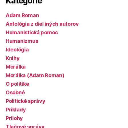
Kategórie
Adam Roman
Antológia z diel iných autorov
Humanistická pomoc
Humanizmus
Ideológia
Knihy
Morálka
Morálka (Adam Roman)
O politike
Osobné
Politické správy
Príklady
Prílohy
Tlačové správy