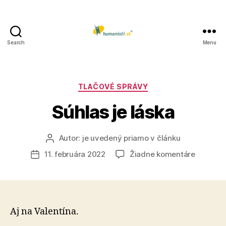
Search
Menu
Humanisti.sk
Kategórie
TLAČOVÉ SPRÁVY
Súhlas je láska
Autor:
je uvedený priamo v článku
Autor
článku
na
11. februára 2022
Žiadne komentáre
Dátum
Súhlas
článku
je
láska
Aj na Valentína.