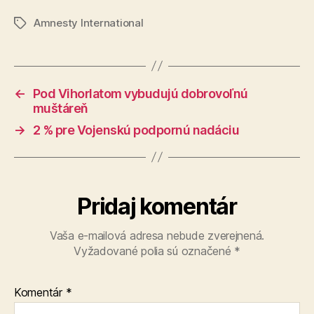
Amnesty International
Značky
←
Pod Vihorlatom vybudujú dobrovoľnú
muštáreň
→
2 % pre Vojenskú podpornú nadáciu
Pridaj komentár
Vaša e-mailová adresa nebude zverejnená.
Vyžadované polia sú označené
*
Komentár
*