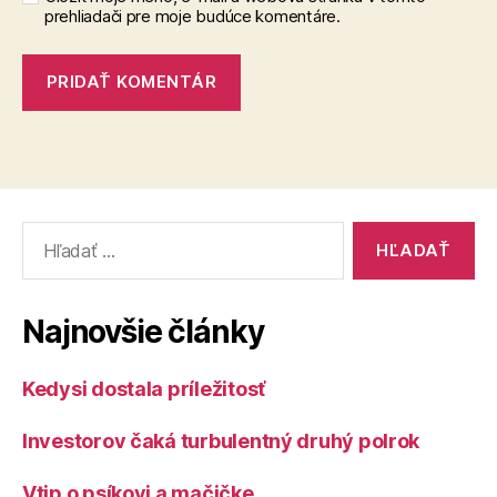
prehliadači pre moje budúce komentáre.
Vyhľadať:
Najnovšie články
Kedysi dostala príležitosť
Investorov čaká turbulentný druhý polrok
Vtip o psíkovi a mačičke