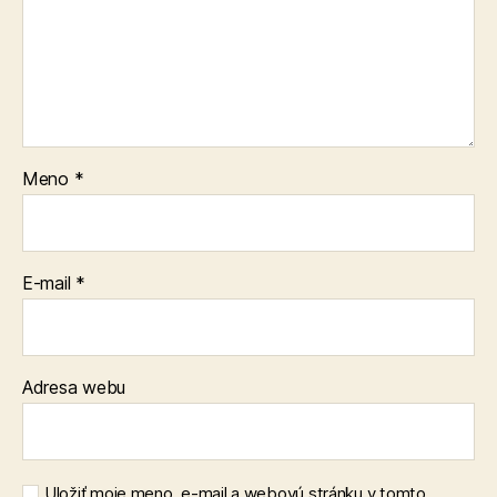
Meno
*
E-mail
*
Adresa webu
Uložiť moje meno, e-mail a webovú stránku v tomto