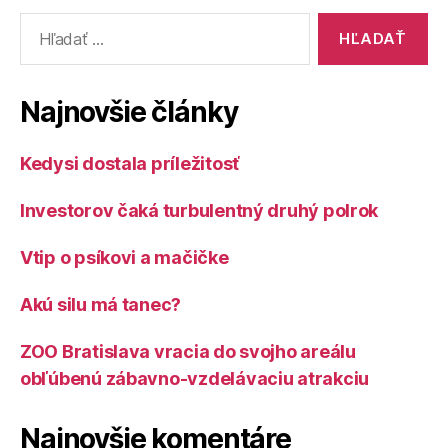
Vyhľadať:
Najnovšie články
Kedysi dostala príležitosť
Investorov čaká turbulentný druhý polrok
Vtip o psíkovi a mačičke
Akú silu má tanec?
ZOO Bratislava vracia do svojho areálu
obľúbenú zábavno-vzdelávaciu atrakciu
Najnovšie komentáre