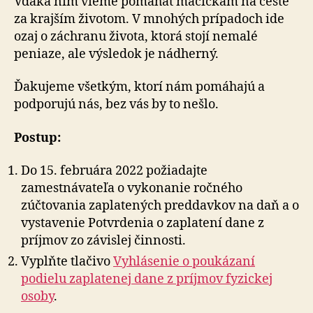
Vďaka ním vieme pomáhať mačičkám na ceste
za krajším životom. V mnohých prípadoch ide
ozaj o záchranu života, ktorá stojí nemalé
peniaze, ale výsledok je nádherný.
Ďakujeme všetkým, ktorí nám pomáhajú a
podporujú nás, bez vás by to nešlo.
Postup:
Do 15. februára 2022 požiadajte
zamestnávateľa o vykonanie ročného
zúčtovania zaplatených preddavkov na daň a o
vystavenie Potvrdenia o zaplatení dane z
príjmov zo závislej činnosti.
Vyplňte tlačivo
Vyhlásenie o poukázaní
podielu zaplatenej dane z príjmov fyzickej
osoby
.