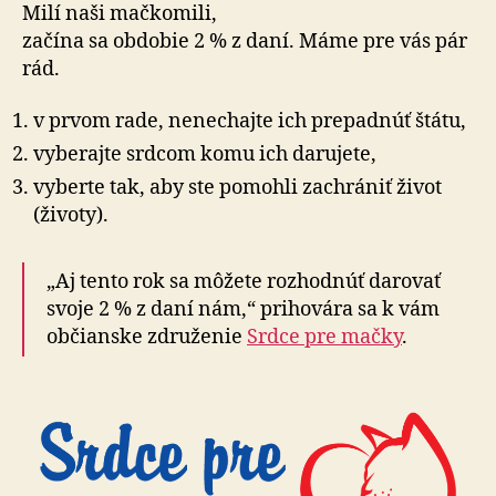
od
Milí naši mačkomili,
srdca
začína sa obdobie 2 % z daní. Máme pre vás pár
rád.
v prvom rade, nenechajte ich prepadnúť štátu,
vyberajte srdcom komu ich darujete,
vyberte tak, aby ste pomohli zachrániť život
(životy).
„Aj tento rok sa môžete rozhodnúť darovať
svoje 2 % z daní nám,“ prihovára sa k vám
občianske združenie
Srdce pre mačky
.