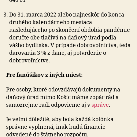
040 01
Do 31. marca 2022 alebo najneskôr do konca
druhého kalendárneho mesiaca
nasledujúceho po skončení obdobia pandémie
doručte obe tlačivá na daňový úrad podľa
vášho bydliska. V prípade dobrovoľníctva, teda
darovania 3 % z dane, aj potvrdenie o
dobrovoľníctve.
Pre fanúšikov z iných miest:
Pre osoby, ktoré odovzdávajú dokumenty na
daňový úrad mimo Košíc máme zopár rád a
samozrejme radi odpovieme aj v
správe
.
Je veľmi dôležité, aby bola každá kolónka
správne vyplnená, inak budú financie
odvedené do štátneho rozpočtu.