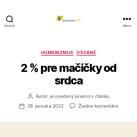
Search
Menu
Humanisti.sk
Kategórie
HUMANIZMUS
OSOBNÉ
2 % pre mačičky od
srdca
Autor:
je uvedený priamo v článku
Autor
článku
na
28. januára 2022
Žiadne komentáre
Dátum
2
článku
%
pre
mačičky