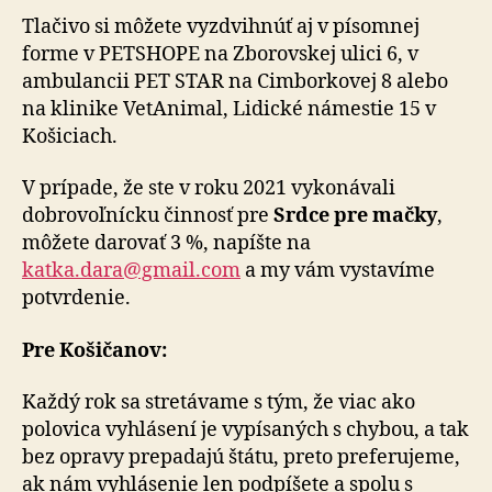
Tlačivo si môžete vyzdvihnúť aj v písomnej
forme v PETSHOPE na Zborovskej ulici 6, v
ambulancii PET STAR na Cimborkovej 8 alebo
na klinike VetAnimal, Lidické námestie 15 v
Košiciach.
V prípade, že ste v roku 2021 vykonávali
dobrovoľnícku činnosť pre
Srdce pre mačky
,
môžete darovať 3 %, napíšte na
katka.dara@gmail.com
a my vám vystavíme
potvrdenie.
Pre Košičanov:
Každý rok sa stretávame s tým, že viac ako
polovica vyhlásení je vypísaných s chybou, a tak
bez opravy prepadajú štátu, preto preferujeme,
ak nám vyhlásenie len podpíšete a spolu s