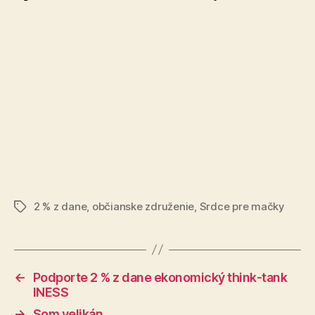
2 % z dane
,
občianske združenie
,
Srdce pre mačky
Značky
←
Podporte 2 % z dane ekonomický think-tank
INESS
→
Som velikán