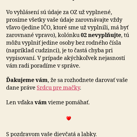
Vo vyhlásení sú údaje za OZ už vyplnené,
prosíme všetky vaše údaje zarovnávajte vždy
vľavo (jedine IČO, ktoré sme už vyplnili, má byť
zarovnané vpravo), kolónku
02 nevyplňujte
, tú
môžu vyplniť jedine osoby bez rodného čísla
(napríklad cudzinci), je to častá chyba pri
vypisovaní. V prípade akýchkoľvek nejasností
vám radi poradíme v správe.
Ďakujeme vám
, že sa rozhodnete darovať vaše
dane práve
Srdcu pre mačky
.
Len vďaka
vám
vieme pomáhať.
S pozdravom vaše dievčatá a labky.