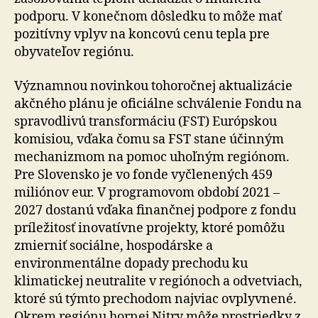
podporu. V konečnom dôsledku to môže mať
pozitívny vplyv na koncovú cenu tepla pre
obyvateľov regiónu.
Významnou novinkou tohoročnej aktualizácie
akčného plánu je oficiálne schválenie Fondu na
spravodlivú transformáciu (FST) Európskou
komisiou, vďaka čomu sa FST stane účinným
mechanizmom na pomoc uhoľným regiónom.
Pre Slovensko je vo fonde vyčlenených 459
miliónov eur. V programovom období 2021 –
2027 dostanú vďaka finančnej podpore z fondu
príležitosť inovatívne projekty, ktoré pomôžu
zmierniť sociálne, hospodárske a
environmentálne dopady prechodu ku
klimatickej neutralite v regiónoch a odvetviach,
ktoré sú týmto prechodom najviac ovplyvnené.
Okrem regiónu hornej Nitry môže prostriedky z