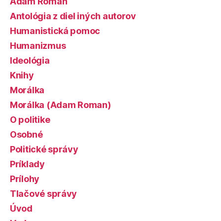
Adam Roman
Antológia z diel iných autorov
Humanistická pomoc
Humanizmus
Ideológia
Knihy
Morálka
Morálka (Adam Roman)
O politike
Osobné
Politické správy
Príklady
Prílohy
Tlačové správy
Úvod