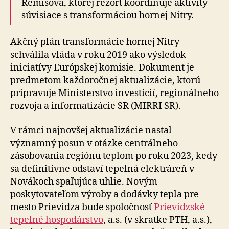
Remišová, ktorej rezort koordinuje aktivity
súvisiace s transformáciou hornej Nitry.
Akčný plán transformácie hornej Nitry
schválila vláda v roku 2019 ako výsledok
iniciatívy Európskej komisie. Dokument je
predmetom každoročnej aktualizácie, ktorú
pripravuje Ministerstvo investícií, regionálneho
rozvoja a informatizácie SR (MIRRI SR).
V rámci najnovšej aktualizácie nastal
významný posun v otázke centrálneho
zásobovania regiónu teplom po roku 2023, kedy
sa definitívne odstaví tepelná elektráreň v
Novákoch spaľujúca uhlie. Novým
poskytovateľom výroby a dodávky tepla pre
mesto Prievidza bude spoločnosť
Prievidzské
tepelné hospodárstvo
, a.s. (v skratke PTH, a.s.),