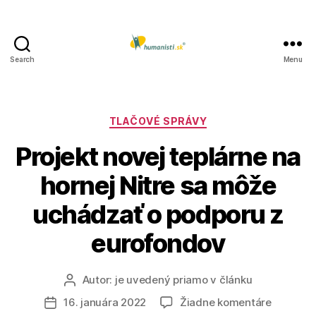
Search
Menu
Humanisti.sk
Kategórie
TLAČOVÉ SPRÁVY
Projekt novej teplárne na
hornej Nitre sa môže
uchádzať o podporu z
eurofondov
Autor:
je uvedený priamo v článku
Autor
článku
na
16. januára 2022
Žiadne komentáre
Dátum