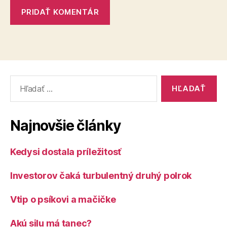
Vyhľadať:
Najnovšie články
Kedysi dostala príležitosť
Investorov čaká turbulentný druhý polrok
Vtip o psíkovi a mačičke
Akú silu má tanec?