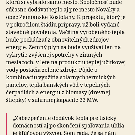
ktorú si vybralo samo mesto. Spoločnosť bude
súčasne dodávať teplo aj pre mesto Nováky a
obec Zemianske Kostoľany. K projektu, ktorý je
v pokročilom štádiu prípravy, už boli vydané
stavebné povolenia. Väčšina vyrobeného tepla
bude pochádzať z obnoviteľných zdrojov
energie. Zemný plyn sa bude využívať len na
vykrytie zvýšenej spotreby v zimných
mesiacoch, v lete na produkciu teplej úžitkovej
vody postačia zelené zdroje. Pôjde o
kombináciu využitia solárnych termických
panelov, tepla banských vôd v tepelných
čerpadlách a energiu z biomasy (drevnej
štiepky) v súhrnnej kapacite 22 MW.
„Zabezpečenie dodávok tepla pre tisícky
domácností aj po skončení spaľovania uhlia
je kľúčovou výzvou. Som rada, že sa nám