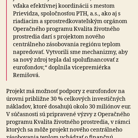
vďaka efektívnej koordinácii s mestom
Prievidza, spoločnosťou PTH, a.s., ako aj s
riadiacim a sprostredkovateľským orgánom
Operačného programu Kvalita životného
prostredia darí s projektom nového
centrálneho zásobovania regiónu teplom
napredovať. Vytvorili sme mechanizmy, aby
sa nový zdroj tepla dal spolufinancovať z
eurofondov,“ doplnila vicepremiérka
Remišová.
Projekt má možnosť podpory z eurofondov na
úrovni približne 30 % celkových investičných
nákladov, ktoré dosahujú okolo 30 miliónov eur.
V súčasnosti sú pripravené výzvy z Operačného
programu Kvalita životného prostredia, v rámci
ktorých sa môže projekt nového centrálneho
zásobovania teplom uchádzať o finančnú