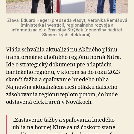
Zľava: Eduard Heger (predseda vlády), Veronika Remišová
(ministerka investícií, regionálneho rozvoja a
informatizácie) a Branislav Strýček (generálny riaditeľ
Slovenských elektrární).
Vláda schválila aktualizáciu Akčného plánu
transformácie uhoľného regiónu horná Nitra.
Ide o strategický dokument pre adaptáciu
baníckeho regiónu, v ktorom sa do roku 2023
skončí ťažba a spaľovanie hnedého uhlia.
Najnovšia aktualizácia rieši otázku ďalšieho
zásobovania regiónu teplom potom, čo bude
odstavená elektráreň v Novákoch.
„Zastavenie ťažby a spaľovania hnedého
uhlia na hornej Nitre sa už čoskoro stane