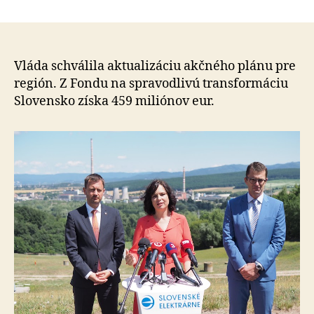
Projekt
článku
novej
teplárne
na
hornej
Vláda schválila aktualizáciu akčného plánu pre
Nitre
región. Z Fondu na spravodlivú transformáciu
sa
Slovensko získa 459 miliónov eur.
môže
uchádza
o
podporu
z
eurofon