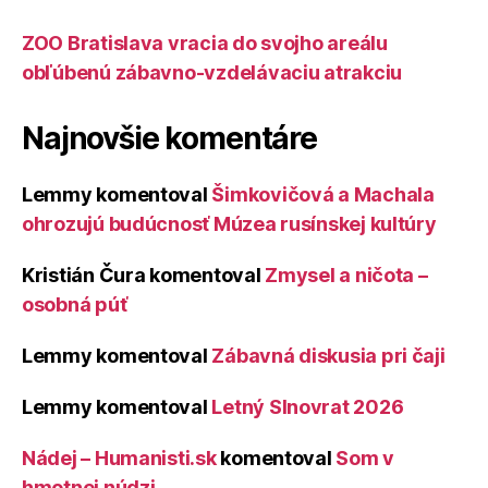
ZOO Bratislava vracia do svojho areálu
obľúbenú zábavno-vzdelávaciu atrakciu
Najnovšie komentáre
Lemmy
komentoval
Šimkovičová a Machala
ohrozujú budúcnosť Múzea rusínskej kultúry
Kristián Čura
komentoval
Zmysel a ničota –
osobná púť
Lemmy
komentoval
Zábavná diskusia pri čaji
Lemmy
komentoval
Letný Slnovrat 2026
Nádej – Humanisti.sk
komentoval
Som v
hmotnej núdzi