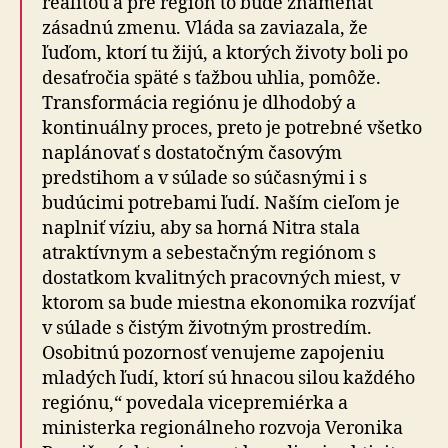
realitou a pre región to bude znamenať
zásadnú zmenu. Vláda sa zaviazala, že
ľuďom, ktorí tu žijú, a ktorých životy boli po
desaťročia späté s ťažbou uhlia, pomôže.
Transformácia regiónu je dlhodobý a
kontinuálny proces, preto je potrebné všetko
naplánovať s dostatočným časovým
predstihom a v súlade so súčasnými i s
budúcimi potrebami ľudí. Naším cieľom je
naplniť víziu, aby sa horná Nitra stala
atraktívnym a sebestačným regiónom s
dostatkom kvalitných pracovných miest, v
ktorom sa bude miestna ekonomika rozvíjať
v súlade s čistým životným prostredím.
Osobitnú pozornosť venujeme zapojeniu
mladých ľudí, ktorí sú hnacou silou každého
regiónu,“ povedala vicepremiérka a
ministerka regionálneho rozvoja Veronika