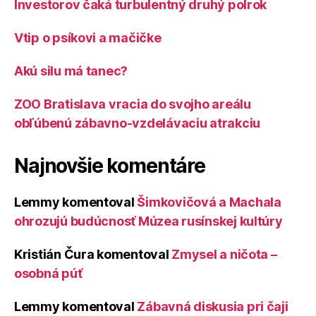
Investorov čaká turbulentný druhý polrok
Vtip o psíkovi a mačičke
Akú silu má tanec?
ZOO Bratislava vracia do svojho areálu
obľúbenú zábavno-vzdelávaciu atrakciu
Najnovšie komentáre
Lemmy
komentoval
Šimkovičová a Machala
ohrozujú budúcnosť Múzea rusínskej kultúry
Kristián Čura
komentoval
Zmysel a ničota –
osobná púť
Lemmy
komentoval
Zábavná diskusia pri čaji