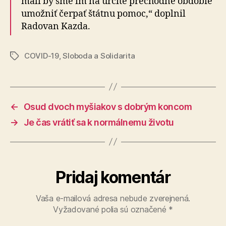
mali by sme im na určité prechodné obdobie
umožniť čerpať štátnu pomoc,“ doplnil
Radovan Kazda.
COVID-19
,
Sloboda a Solidarita
Značky
←
Osud dvoch myšiakov s dobrým koncom
→
Je čas vrátiť sa k normálnemu životu
Pridaj komentár
Vaša e-mailová adresa nebude zverejnená.
Vyžadované polia sú označené
*