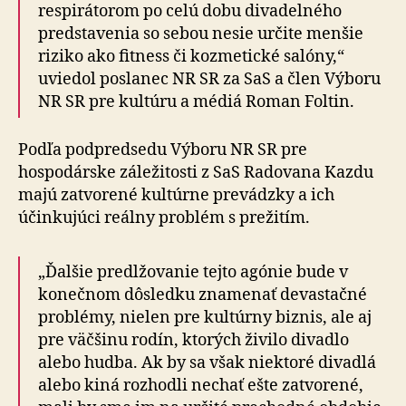
respirátorom po celú dobu divadelného
predstavenia so sebou nesie určite menšie
riziko ako fitness či kozmetické salóny,“
uviedol poslanec NR SR za SaS a člen Výboru
NR SR pre kultúru a médiá Roman Foltin.
Podľa podpredsedu Výboru NR SR pre
hospodárske záležitosti z SaS Radovana Kazdu
majú zatvorené kultúrne prevádzky a ich
účinkujúci reálny problém s prežitím.
„Ďalšie predlžovanie tejto agónie bude v
konečnom dôsledku znamenať devastačné
problémy, nielen pre kultúrny biznis, ale aj
pre väčšinu rodín, ktorých živilo divadlo
alebo hudba. Ak by sa však niektoré divadlá
alebo kiná rozhodli nechať ešte zatvorené,