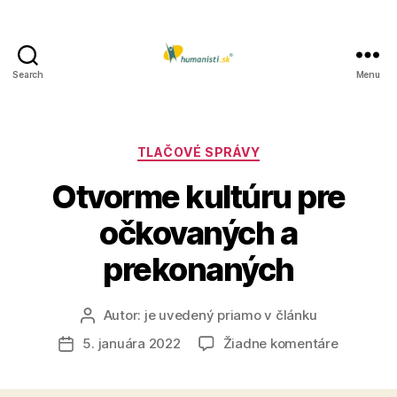
Search
Menu
Humanisti.sk
Kategórie
TLAČOVÉ SPRÁVY
Otvorme kultúru pre
očkovaných a
prekonaných
Autor:
je uvedený priamo v článku
Autor
článku
na
5. januára 2022
Žiadne komentáre
Dátum
Otvorme
článku
kultúru