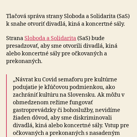
pre
očkovan
a
Tlačová správa strany Sloboda a Solidarita (SaS)
prekonan
k snahe otvoriť divadlá, kiná a koncertné sály.
Strana
Sloboda a Solidarita
(SaS) bude
presadzovať, aby sme otvorili divadlá, kiná
alebo koncertné sály pre očkovaných a
prekonaných.
„Návrat ku Covid semaforu pre kultúrne
podujatie je kľúčovou podmienkou, ako
zachrániť kultúru na Slovensku. Ak môžu v
obmedzenom režime fungovať
gastroprevádzky či bohoslužby, nevidíme
žiaden dôvod, aby sme diskriminovali
divadlá, kiná alebo koncertné sály. Vstup pre
očkovaných a prekonaných s nasadeným