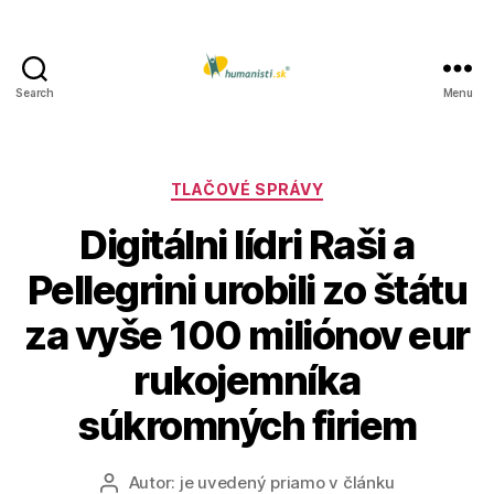
Search
Menu
Humanisti.sk
Kategórie
TLAČOVÉ SPRÁVY
Digitálni lídri Raši a
Pellegrini urobili zo štátu
za vyše 100 miliónov eur
rukojemníka
súkromných firiem
Autor:
je uvedený priamo v článku
Autor