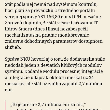
Štát podľa nej nemá nad systémom kontrolu,
hoci platí za prevádzku Ústredného portálu
verejnej správy 781 156,80 eur s DPH mesačne.
Zároveň doplnila, že štát v čase bačovania IT
lídrov Smeru (dnes Hlasu) nezabezpečil
mechanizmus na priame monitorovanie
zmluvne dohodnutých parametrov dostupnosti
služieb.
Správa NKÚ hovorí aj o tom, že dodávatelia stále
nedodali jeden z deviatich kľúčových modulov
systému. Dodanie Modulu procesnej integrácie
a integrácie údajov k októbru meškal už 34
mesiacov, ale štát už zaňho zaplatil 2,7 milióna
eur.
„To je presne 2,7 milióna eur za nič,“