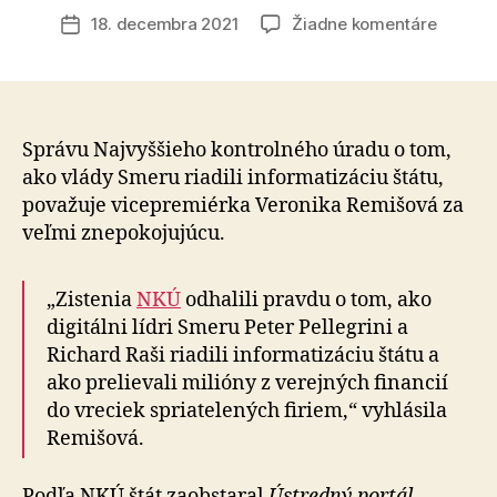
článku
na
18. decembra 2021
Žiadne komentáre
Dátum
Digitáln
článku
lídri
Raši
a
Pellegri
Správu Najvyššieho kontrolného úradu o tom,
urobili
ako vlády Smeru riadili informatizáciu štátu,
zo
považuje vicepremiérka Veronika Remišová za
štátu
veľmi znepokojujúcu.
za
vyše
100
„Zistenia
NKÚ
odhalili pravdu o tom, ako
milióno
digitálni lídri Smeru Peter Pellegrini a
eur
Richard Raši riadili informatizáciu štátu a
rukojem
ako prelievali milióny z verejných financií
súkrom
do vreciek spriatelených firiem,“ vyhlásila
firiem
Remišová.
Podľa NKÚ štát zaobstaral
Ústredný portál