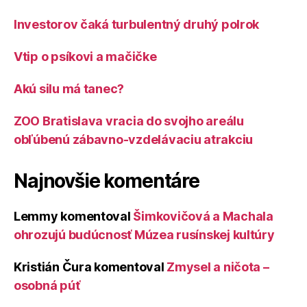
Investorov čaká turbulentný druhý polrok
Vtip o psíkovi a mačičke
Akú silu má tanec?
ZOO Bratislava vracia do svojho areálu
obľúbenú zábavno-vzdelávaciu atrakciu
Najnovšie komentáre
Lemmy
komentoval
Šimkovičová a Machala
ohrozujú budúcnosť Múzea rusínskej kultúry
Kristián Čura
komentoval
Zmysel a ničota –
osobná púť