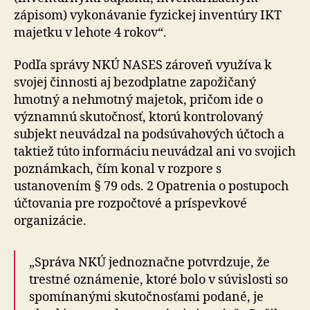
zápisom) vykonávanie fyzickej inventúry IKT
majetku v lehote 4 rokov“.
Podľa správy NKÚ NASES zároveň využíva k
svojej činnosti aj bezodplatne zapožičaný
hmotný a nehmotný majetok, pričom ide o
významnú skutočnosť, ktorú kontrolovaný
subjekt neuvádzal na podsúvahových účtoch a
taktiež túto informáciu neuvádzal ani vo svojich
poznámkach, čím konal v rozpore s
ustanovením § 79 ods. 2 Opatrenia o postupoch
účtovania pre rozpočtové a príspevkové
organizácie.
„Správa NKÚ jednoznačne potvrdzuje, že
trestné oznámenie, ktoré bolo v súvislosti so
spomínanými skutočnosťami podané, je