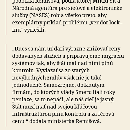
podotkla Remišová, podľa ktorej MIRRI SR a
Národná agentúra pre sieťové a elektronické
služby (NASES) robia všetko preto, aby
exemplárny príklad problému „vendor lock–
inu“ vyriešili.
„Dnes sa nám už darí výrazne znižovať ceny
dodávaných služieb a pripravujeme migráciu
systémov tak, aby štát mal nad nimi plnú
kontrolu. Vyviazať sa zo starých
nevýhodných zmlúv však nie je také
jednoduché. Samozrejme, dotknutým
firmám, do ktorých vlády Smeru liali roky
peniaze, sa to nepáči, ale náš cieľ je jasný.
Štát musí mať nad svojou kľúčovou
infraštruktúrou plnú kontrolu a za férovú
cenu,“ dodala ministerka Remišová.