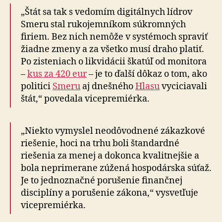
„Štát sa tak s vedomím digitálnych lídrov
Smeru stal rukojemníkom súkromných
firiem. Bez nich nemôže v systémoch spraviť
žiadne zmeny a za všetko musí draho platiť.
Po zisteniach o likvidácii škatúľ od monitora
–
kus za 420 eur
– je to ďalší dôkaz o tom, ako
politici
Smeru
aj dnešného
Hlasu
vyciciavali
štát,“ povedala vicepremiérka.
„Niekto vymyslel neodôvodnené zákazkové
riešenie, hoci na trhu boli štandardné
riešenia za menej a dokonca kvalitnejšie a
bola neprimerane zúžená hospodárska súťaž.
Je to jednoznačné porušenie finančnej
disciplíny a porušenie zákona,“ vysvetľuje
vicepremiérka.