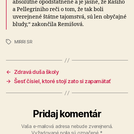
absolútne opodstatnené a je jasné, že Rašiho
a Pellegriniho reči o tom, že tak boli
uverejnené štátne tajomstvá, sú len obyčajné
bludy,“ zakončila Remišová.
MIRRI SR
Značky
←
Zdravá duša školy
→
Šesť čísiel, ktoré stojí zato si zapamätať
Pridaj komentár
Vaša e-mailová adresa nebude zverejnená.
Vyžadované polia sú označené
*