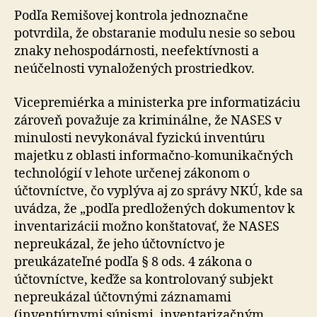
Podľa Remišovej kontrola jednoznačne
potvrdila, že obstaranie modulu nesie so sebou
znaky nehospodárnosti, neefektívnosti a
neúčelnosti vynaložených prostriedkov.
Vicepremiérka a ministerka pre informatizáciu
zároveň považuje za kriminálne, že NASES v
minulosti nevykonával fyzickú inventúru
majetku z oblasti informačno-komunikačných
technológií v lehote určenej zákonom o
účtovníctve, čo vyplýva aj zo správy NKÚ, kde sa
uvádza, že „podľa predložených dokumentov k
inventarizácii možno konštatovať, že NASES
nepreukázal, že jeho účtovníctvo je
preukázateľné podľa § 8 ods. 4 zákona o
účtovníctve, keďže sa kontrolovaný subjekt
nepreukázal účtovnými záznamami
(inventúrnymi súpismi, inventarizačným