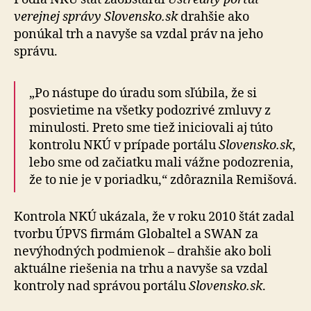
verejnej správy Slovensko.sk
drahšie ako
ponúkal trh a navyše sa vzdal práv na jeho
správu.
„Po nástupe do úradu som sľúbila, že si
posvietime na všetky podozrivé zmluvy z
minulosti. Preto sme tiež iniciovali aj túto
kontrolu NKÚ v prípade portálu
Slovensko.sk
,
lebo sme od začiatku mali vážne podozrenia,
že to nie je v poriadku,“ zdôraznila Remišová.
Kontrola NKÚ ukázala, že v roku 2010 štát zadal
tvorbu ÚPVS firmám Globaltel a SWAN za
nevýhodných podmienok – drahšie ako boli
aktuálne riešenia na trhu a navyše sa vzdal
kontroly nad správou portálu
Slovensko.sk
.