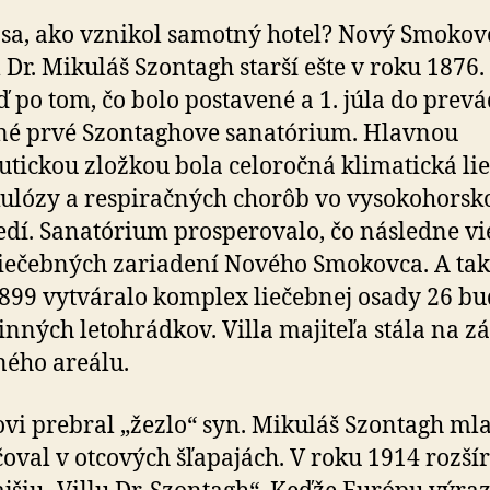
 sa, ako vznikol samotný hotel? Nový Smokov
l Dr. Mikuláš Szontagh starší ešte v roku 1876.
ď po tom, čo bolo postavené a 1. júla do prev
né prvé Szontaghove sanatórium. Hlavnou
utickou zložkou bola celoročná klimatická li
ulózy a respiračných chorôb vo vysokohors
edí. Sanatórium prosperovalo, čo následne vi
liečebných zariadení Nového Smokovca. A tak
899 vytváralo komplex liečebnej osady 26 bu
inných letohrádkov. Villa majiteľa stála na z
ného areálu.
ovi prebral „žezlo“ syn. Mikuláš Szontagh ml
oval v otcových šľapajách. V roku 1914 rozšíri