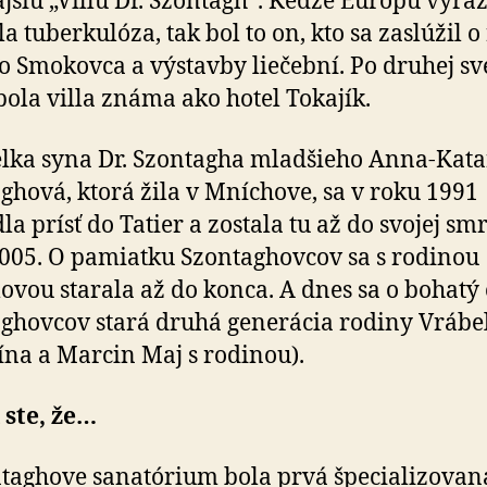
ajšiu „Villu Dr. Szontagh“. Keďže Európu výra
la tuberkulóza, tak bol to on, kto sa zaslúžil o
 Smokovca a výstavby liečební. Po druhej sv
bola villa známa ako hotel Tokajík.
ka syna Dr. Szontagha mladšieho Anna-Kata
ghová, ktorá žila v Mníchove, sa v roku 1991
a prísť do Tatier a zostala tu až do svojej smr
005. O pamiatku Szontaghovcov sa s rodinou
ovou starala až do konca. A dnes sa o bohatý
ghovcov stará druhá generácia rodiny Vrábe
ína a Marcin Maj s rodinou).
 ste, že…
taghove sanatórium bola prvá špecializovan