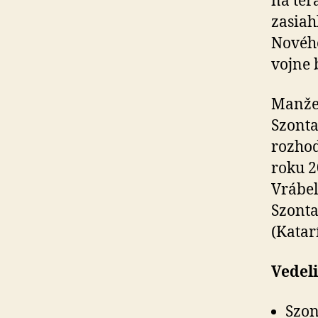
na ter
zasiah
Nového
vojne 
Manžel
Szonta
rozhodl
roku 2
Vrábel
Szonta
(Katar
Vedeli
Szon