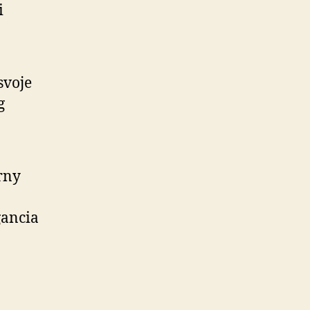
i
svoje
g
rny
gancia