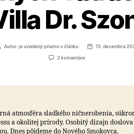
illa Dr. Sz
Autor:
je uvedený priamo v článku
15. decembra 20
Autor
Dátum
článku
článku
na
2 komentáre
Poznáte
najstarší
hotel
vo
Vysokých
Tatrách?
Je
rná atmosféra sladkého ničnerobenia, súkr
ním
ssu a okolitej prírody. Osobitý dizajn doslov
Villa
Dr.
iou. Dnes pôjdeme do Nového Smokovca.