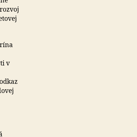
zne
 rozvoj
etovej
rína
ti v
 odkaz
lovej
á