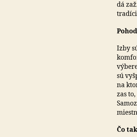
dá zaž
tradíc
Pohod
Izby s
komfor
výbere
sú vyš
na kto
zas to
Samozr
miestn
Čo tak