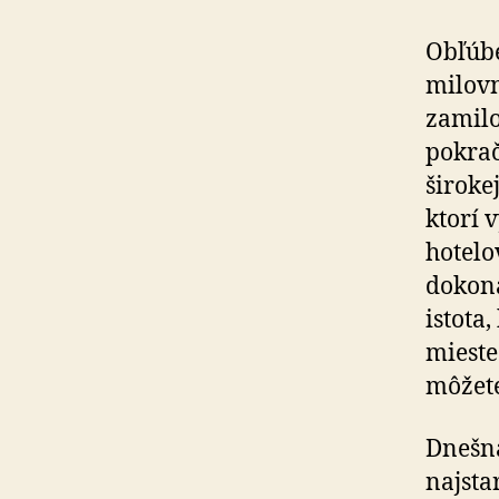
Obľúbe
milovn
zamilo
pokrač
širokej
ktorí 
hotelo
dokona
istota
mieste
môžete
Dnešná
najsta