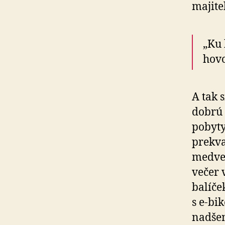
majite
„Ku 
hovo
A tak s
dobrú 
pobyty
prekva
medveď
večer 
balíče
s e-bi
nadšen