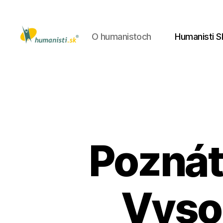
O humanistoch
Humanisti S
Humanisti.sk
Poznáte
Vyso