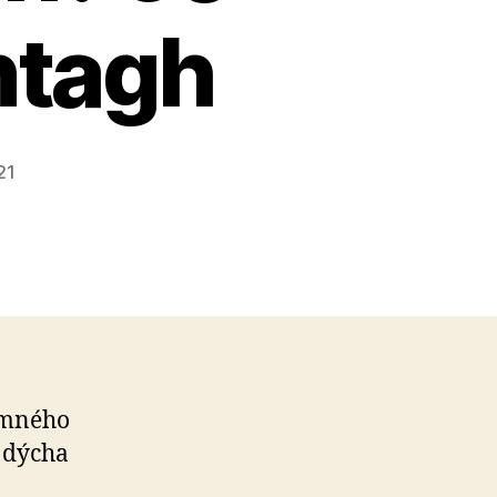
ontagh
21
omného
a dýcha