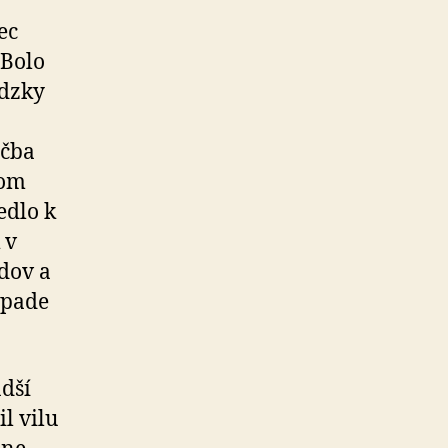
ec
 Bolo
ádzky
ečba
kom
edlo k
 v
dov a
ápade
adší
l vilu