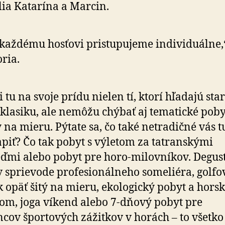
lia Katarína a Marcin.
každému hosťovi pristupujeme individuálne,
ria.
i tu na svoje prídu nielen tí, ktorí hľadajú sta
klasiku, ale nemôžu chýbať aj tematické poby
 na mieru. Pýtate sa, čo také netradičné vás 
piť? Čo tak pobyt s výletom za tatranskými
mi alebo pobyt pre horo-milovníkov. Degus
v sprievode profesionálneho someliéra, golfo
k opäť šitý na mieru, ekologický pobyt a horsk
kom, joga víkend alebo 7-dňový pobyt pre
cov športových zážitkov v horách – to všetko 