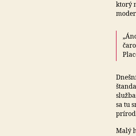
ktorý 
moder
„Án
čaro
Plac
Dnešní
štanda
služba
sa tu 
prírod
Malý h