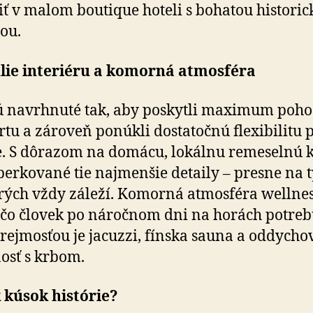
iť v malom boutique hoteli s bohatou histori
iou.
lie interiéru a komorná atmosféra
ú navrhnuté tak, aby poskytli maximum poho
tu a zároveň ponúkli dostatočnú flexibilitu p
. S dôrazom na domácu, lokálnu remeselnú k
perkované tie najmenšie detaily – presne na t
rých vždy záleží. Komorná atmosféra wellnes
, čo človek po náročnom dni na horách potreb
ejmosťou je jacuzzi, fínska sauna a oddycho
osť s krbom.
 kúsok histórie?