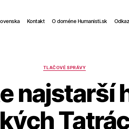
lovenska
Kontakt
O doméne Humanisti.sk
Odka
Kategórie
TLAČOVÉ SPRÁVY
 najstarší 
kých Tatrác