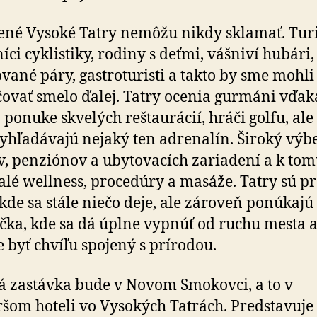
Szontagh
né Vysoké Tatry nemôžu nikdy sklamať. Turis
íci cyklistiky, rodiny s deťmi, vášniví hubári,
vané páry, gastroturisti a takto by sme mohli
ovať smelo ďalej. Tatry ocenia gurmáni vďak
 ponuke skvelých reštaurácií, hráči golfu, ale t
vyhľadávajú nejaký ten adrenalín. Široký výb
v, penziónov a ubytovacích zariadení a k to
lé wellness, procedúry a masáže. Tatry sú pr
, kde sa stále niečo deje, ale zároveň ponúkajú
čka, kde sa dá úplne vypnúť od ruchu mesta 
 byť chvíľu spojený s prírodou.
 zastávka bude v Novom Smokovci, a to v
ršom hoteli vo Vysokých Tatrách. Predstavuje 