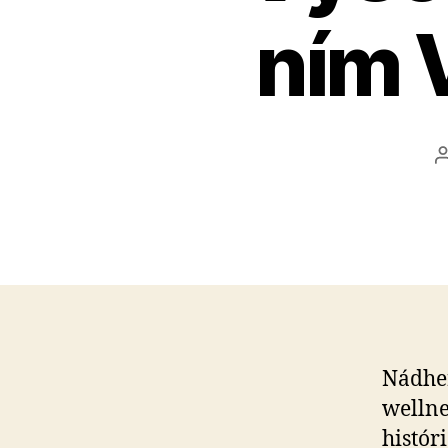
ním V
Nádhe
wellne
histór