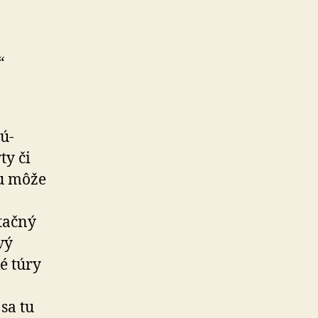
“
rú-
ty či
tu môže
tačný
vý
é túry
sa tu