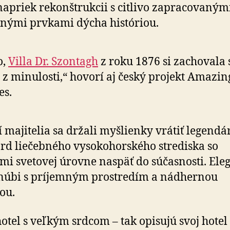
napriek rekonštrukcii s citlivo zapracovaným
nými prvkami dýcha históriou.
o,
Villa Dr. Szontagh
z roku 1876 si zachovala 
 z minulosti,“ hovorí aj český projekt Amazin
es.
 majitelia sa držali myšlienky vrátiť legendá
rd liečebného vysokohorského strediska so
mi svetovej úrovne naspäť do súčasnosti. Ele
snúbi s príjemným prostredím a nádhernou
ou.
otel s veľkým srdcom – tak opisujú svoj hotel