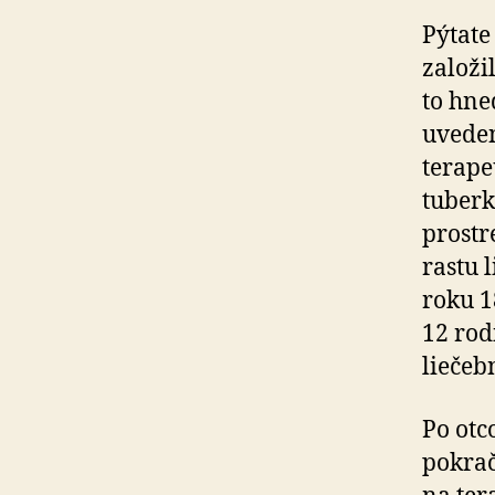
Pýtate
založi
to hne
uvede
terape
tuberk
prostr
rastu 
roku 1
12 rod
liečeb
Po otc
pokrač