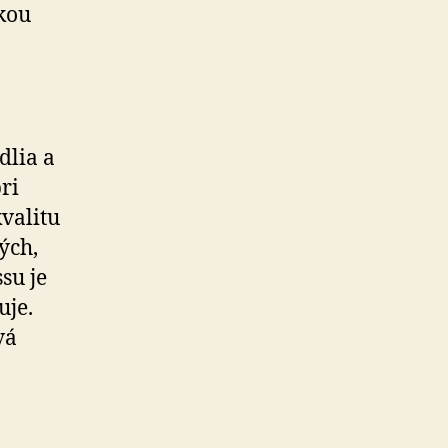
ckou
dlia a
ri
valitu
ých,
su je
uje.
vá