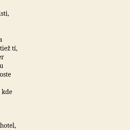
ti,
a
iež tí,
er
mu
oste
a kde
hotel,