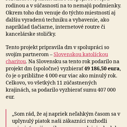
rodinou a v súčasnosti na to nemajú podmienky.
Okrem toho dm venuje do týchto miestností aj
ďalšiu vyradenú techniku a vybavenie, ako
napríklad tlačiarne, internetové routre či
kancelárske stoličky.
Tento projekt pripravila dm v spolupráci so
svojím partnerom –
Slovenskou katolíckou
charitou
. Na Slovensku sa tento rok podarilo na
projekt dm {spoločne} vyzbierať
49 186,50 eura
,
čo je o približne 4 000 eur viac ako minulý rok.
Celkovo, vo všetkých 11 zúčastnených
krajinách, sa podarilo vyzbierať sumu 407 000
eur.
„Som rád, že aj napriek neľahkým časom sa v
uplynulý piatok naši zákazníci rozhodli