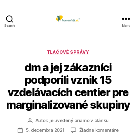
Search
Menu
Humanisti.sk
Kategórie
TLAČOVÉ SPRÁVY
dm a jej zákazníci
podporili vznik 15
vzdelávacích centier pre
marginalizované skupiny
Autor:
je uvedený priamo v článku
Autor
článku
na
5. decembra 2021
Žiadne komentáre
Dátum