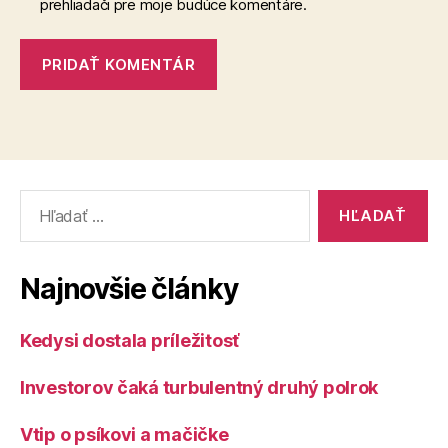
prehliadači pre moje budúce komentáre.
Vyhľadať:
Najnovšie články
Kedysi dostala príležitosť
Investorov čaká turbulentný druhý polrok
Vtip o psíkovi a mačičke