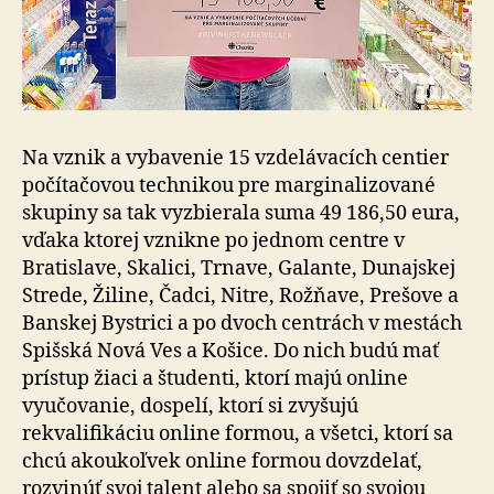
Na vznik a vybavenie 15 vzdelávacích centier
počítačovou technikou pre marginalizované
skupiny sa tak vyzbierala suma 49 186,50 eura,
vďaka ktorej vznikne po jednom centre v
Bratislave, Skalici, Trnave, Galante, Dunajskej
Strede, Žiline, Čadci, Nitre, Rožňave, Prešove a
Banskej Bystrici a po dvoch centrách v mestách
Spišská Nová Ves a Košice. Do nich budú mať
prístup žiaci a študenti, ktorí majú online
vyučovanie, dospelí, ktorí si zvyšujú
rekvalifikáciu online formou, a všetci, ktorí sa
chcú akoukoľvek online formou dovzdelať,
rozvinúť svoj talent alebo sa spojiť so svojou