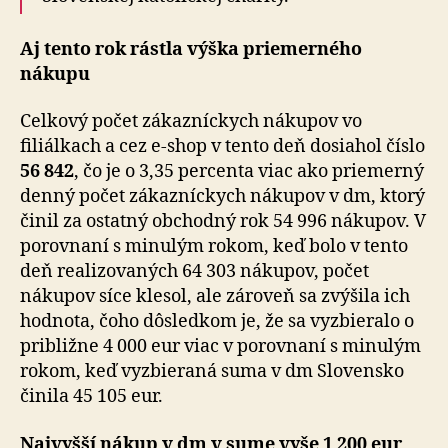
Aj tento rok rástla výška priemerného
nákupu
Celkový počet zákazníckych nákupov vo
filiálkach a cez e-shop v tento deň dosiahol číslo
56 842
, čo je o 3,35 percenta viac ako priemerný
denný počet zákazníckych nákupov v dm, ktorý
činil za ostatný obchodný rok 54 996 nákupov. V
porovnaní s minulým rokom, keď bolo v tento
deň realizovaných 64 303 nákupov, počet
nákupov síce klesol, ale zároveň sa zvýšila ich
hodnota, čoho dôsledkom je, že sa vyzbieralo o
približne 4 000 eur viac v porovnaní s minulým
rokom, keď vyzbieraná suma v dm Slovensko
činila 45 105 eur.
Najvyšší nákup v dm v sume vyše 1 200 eur