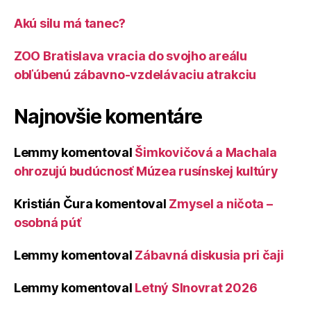
Akú silu má tanec?
ZOO Bratislava vracia do svojho areálu
obľúbenú zábavno-vzdelávaciu atrakciu
Najnovšie komentáre
Lemmy
komentoval
Šimkovičová a Machala
ohrozujú budúcnosť Múzea rusínskej kultúry
Kristián Čura
komentoval
Zmysel a ničota –
osobná púť
Lemmy
komentoval
Zábavná diskusia pri čaji
Lemmy
komentoval
Letný Slnovrat 2026