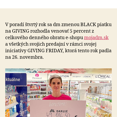
dm
článku
a
jej
zákazníc
podporil
V poradí štvrtý rok sa dm zmenou BLACK piatku
vznik
na GIVING rozhodla venovať 5 percent z
15
celkového denného obratu e-shopu
mojadm.sk
vzdeláv
a všetkých svojich predajní v rámci svojej
centier
iniciatívy GIVING FRIDAY, ktorá tento rok padla
pre
na 26. novembra.
margina
skupiny