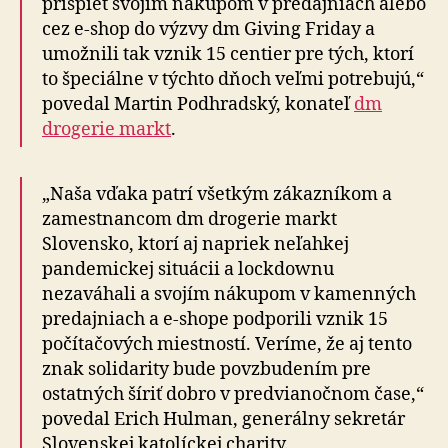
prispieť svojím nákupom v predajniach alebo
cez e-shop do výzvy dm Giving Friday a
umožnili tak vznik 15 centier pre tých, ktorí
to špeciálne v týchto dňoch veľmi potrebujú,“
povedal Martin Podhradský, konateľ
dm
drogerie markt
.
„Naša vďaka patrí všetkým zákazníkom a
zamestnancom dm drogerie markt
Slovensko, ktorí aj napriek neľahkej
pandemickej situácii a lockdownu
nezaváhali a svojím nákupom v kamenných
predajniach a e-shope podporili vznik 15
počítačových miestností. Veríme, že aj tento
znak solidarity bude povzbudením pre
ostatných šíriť dobro v predvianočnom čase,“
povedal Erich Hulman, generálny sekretár
Slovenskej katolíckej charity.