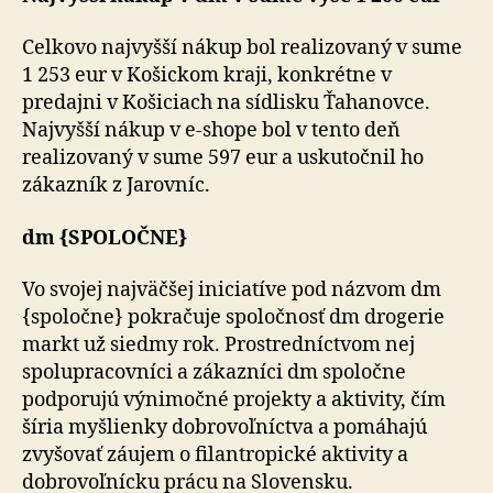
Celkovo najvyšší nákup bol realizovaný v sume
1 253 eur v Košickom kraji, konkrétne v
predajni v Košiciach na sídlisku Ťahanovce.
Najvyšší nákup v e-shope bol v tento deň
realizovaný v sume 597 eur a uskutočnil ho
zákazník z Jarovníc.
dm {SPOLOČNE}
Vo svojej najväčšej iniciatíve pod názvom dm
{spoločne} pokračuje spoločnosť dm drogerie
markt už siedmy rok. Prostredníctvom nej
spolupracovníci a zákazníci dm spoločne
podporujú výnimočné projekty a aktivity, čím
šíria myšlienky dobrovoľníctva a pomáhajú
zvyšovať záujem o filantropické aktivity a
dobrovoľnícku prácu na Slovensku.