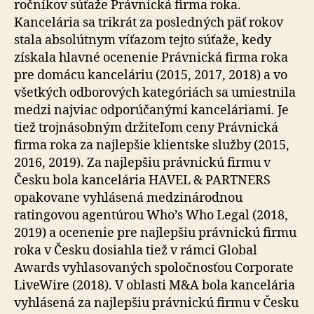
ročníkov súťaže Právnická firma roka.
Kancelária sa trikrát za posledných päť rokov
stala absolútnym víťazom tejto súťaže, kedy
získala hlavné ocenenie Právnická firma roka
pre domácu kanceláriu (2015, 2017, 2018) a vo
všetkých odborových kategóriách sa umiestnila
medzi najviac odporúčanými kanceláriami. Je
tiež trojnásobným držiteľom ceny Právnická
firma roka za najlepšie klientske služby (2015,
2016, 2019). Za najlepšiu právnickú firmu v
Česku bola kancelária HAVEL & PARTNERS
opakovane vyhlásená medzinárodnou
ratingovou agentúrou Who’s Who Legal (2018,
2019) a ocenenie pre najlepšiu právnickú firmu
roka v Česku dosiahla tiež v rámci Global
Awards vyhlasovaných spoločnosťou Corporate
LiveWire (2018). V oblasti M&A bola kancelária
vyhlásená za najlepšiu právnickú firmu v Česku