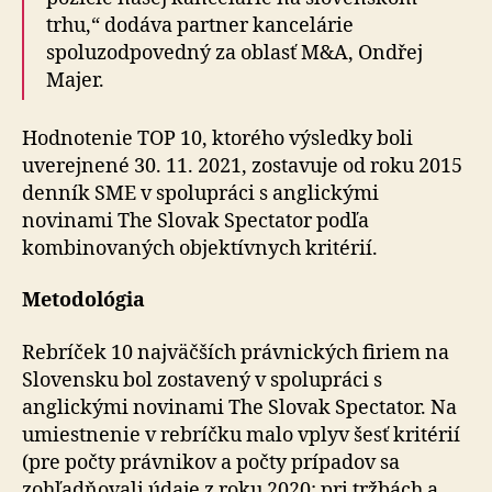
trhu,“ dodáva partner kancelárie
spoluzodpovedný za oblasť M&A, Ondřej
Majer.
Hodnotenie TOP 10, ktorého výsledky boli
uverejnené 30. 11. 2021, zostavuje od roku 2015
denník SME v spolupráci s anglickými
novinami The Slovak Spectator podľa
kombinovaných objektívnych kritérií.
Metodológia
Rebríček 10 najväčších právnických firiem na
Slovensku bol zostavený v spolupráci s
anglickými novinami The Slovak Spectator. Na
umiestnenie v rebríčku malo vplyv šesť kritérií
(pre počty právnikov a počty prípadov sa
zohľadňovali údaje z roku 2020; pri tržbách a