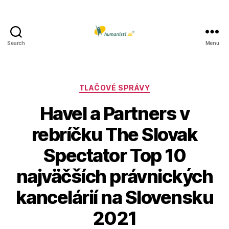
Search
Menu
Humanisti.sk
Kategórie
TLAČOVÉ SPRÁVY
Havel a Partners v
rebríčku The Slovak
Spectator Top 10
najväčších právnických
kancelárií na Slovensku
2021