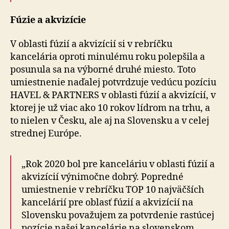
Fúzie a akvizície
V oblasti fúzií a akvizícií si v rebríčku
kancelária oproti minulému roku polepšila a
posunula sa na výborné druhé miesto. Toto
umiestnenie naďalej potvrdzuje vedúcu pozíciu
HAVEL & PARTNERS v oblasti fúzií a akvizícií, v
ktorej je už viac ako 10 rokov lídrom na trhu, a
to nielen v Česku, ale aj na Slovensku a v celej
strednej Európe.
„Rok 2020 bol pre kanceláriu v oblasti fúzií a
akvizícií výnimočne dobrý. Popredné
umiestnenie v rebríčku TOP 10 najväčších
kancelárií pre oblasť fúzií a akvizícií na
Slovensku považujem za potvrdenie rastúcej
pozície našej kancelárie na slovenskom