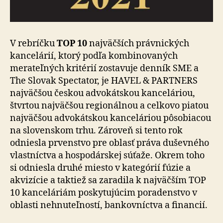
V rebríčku
TOP 10
najväčších právnických
kancelárií, ktorý podľa kombinovaných
merateľných kritérií zostavuje denník SME a
The Slovak Spectator, je HAVEL & PARTNERS
najväčšou českou advokátskou kanceláriou,
štvrtou najväčšou regionálnou a celkovo piatou
najväčšou advokátskou kanceláriou pôsobiacou
na slovenskom trhu. Zároveň si tento rok
odniesla prvenstvo pre oblasť práva duševného
vlastníctva a hospodárskej súťaže. Okrem toho
si odniesla druhé miesto v kategórií fúzie a
akvizície a taktiež sa zaradila k najväčším TOP
10 kanceláriám poskytujúcim poradenstvo v
oblasti nehnuteľností, bankovníctva a financií.