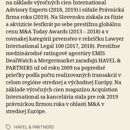
na základe výročných cien International
Advisory Experts (2018, 2019) i súťaže Právnická
firma roka (2019). Na Slovensku získala za fúzie
a akvizície šesťkrát po sebe prestížnu globálnu
cenu M&A Today Awards (2013 – 2018) a v
rovnakej kategórii prvenstvo v rebríčku Lawyer
International Legal 100 (2017, 2018). Prestížne
medzinárodné ratingové agentúry EMIS
DealWatch a Mergermarket zaraďujú HAVEL &
PARTNERS už od roku 2009 na popredné
priečky podľa počtu realizovaných transakcií v
celom regióne strednej a východnej Európy. Na
základe výročných cien magazínu Acquistion
International sa kancelária stala pre rok 2019
právnickou firmou roka v oblasti M&A v
strednej Európe.
HAVEL & PARTNERS
Značky