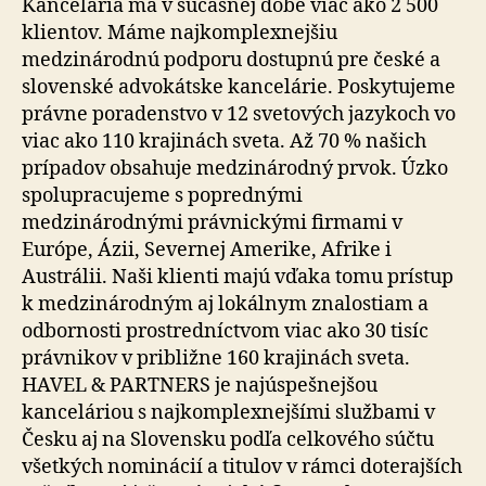
Kancelária má v súčasnej dobe viac ako 2 500
klientov. Máme najkomplexnejšiu
medzinárodnú podporu dostupnú pre české a
slovenské advokátske kancelárie. Poskytujeme
právne poradenstvo v 12 svetových jazykoch vo
viac ako 110 krajinách sveta. Až 70 % našich
prípadov obsahuje medzinárodný prvok. Úzko
spolupracujeme s poprednými
medzinárodnými právnickými firmami v
Európe, Ázii, Severnej Amerike, Afrike i
Austrálii. Naši klienti majú vďaka tomu prístup
k medzinárodným aj lokálnym znalostiam a
odbornosti prostredníctvom viac ako 30 tisíc
právnikov v približne 160 krajinách sveta.
HAVEL & PARTNERS je najúspešnejšou
kanceláriou s najkomplexnejšími službami v
Česku aj na Slovensku podľa celkového súčtu
všetkých nominácií a titulov v rámci doterajších