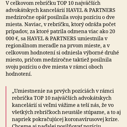
V celkovom rebríčku TOP 10 najväčších
advokátskych kancelárií HAVEL & PARTNERS
medziročne opäť posilnila svoju pozíciu o dve
miesta. Naviac, v rebríčku, ktorý odráža počet
prípadov, za ktoré patrila odmena viac ako 20
000 €, sa HAVEL & PARTNERS umiestnila v
regionálnom meradle na prvom mieste, a v
celkovom hodnotení si odniesla výborné druhé
miesto, pričom medziročne taktiež posilnila
svoju pozíciu o dve miesta v rámci oboch
hodnotení.
„Umiestnenie na prvých pozíciách v rámci
rebríčka TOP 10 najväčších advokátskych
kancelárií si veľmi vážime a teší nás, že vo
všetkých rebríčkoch neustále stúpame, a to aj
napriek pokračujúcej koronavírusovej kríze.
Chceme aj naďalej posilňovať pozíciu