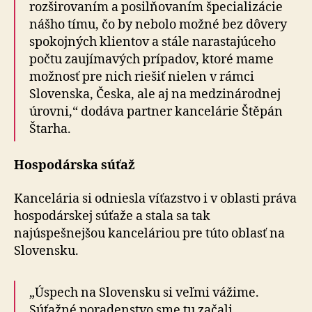
rozširovaním a posilňovaním špecializácie
nášho tímu, čo by nebolo možné bez dôvery
spokojných klientov a stále narastajúceho
počtu zaujímavých prípadov, ktoré mame
možnosť pre nich riešiť nielen v rámci
Slovenska, Česka, ale aj na medzinárodnej
úrovni,“ dodáva partner kancelárie Štěpán
Štarha.
Hospodárska súťaž
Kancelária si odniesla víťazstvo i v oblasti práva
hospodárskej súťaže a stala sa tak
najúspešnejšou kanceláriou pre túto oblasť na
Slovensku.
„Úspech na Slovensku si veľmi vážime.
Súťažné poradenstvo sme tu začali