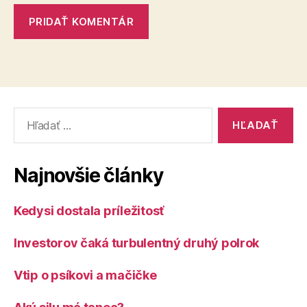
Vyhľadať:
Najnovšie články
Kedysi dostala príležitosť
Investorov čaká turbulentný druhý polrok
Vtip o psíkovi a mačičke