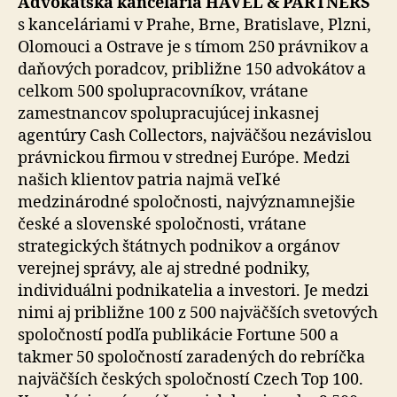
Advokátska kancelária HAVEL & PARTNERS
s kanceláriami v Prahe, Brne, Bratislave, Plzni,
Olomouci a Ostrave je s tímom 250 právnikov a
daňových poradcov, približne 150 advokátov a
celkom 500 spolupracovníkov, vrátane
zamestnancov spolupracujúcej inkasnej
agentúry Cash Collectors, najväčšou nezávislou
právnickou firmou v strednej Európe. Medzi
našich klientov patria najmä veľké
medzinárodné spoločnosti, najvýznamnejšie
české a slovenské spoločnosti, vrátane
strategických štátnych podnikov a orgánov
verejnej správy, ale aj stredné podniky,
individuálni podnikatelia a investori. Je medzi
nimi aj približne 100 z 500 najväčších svetových
spoločností podľa publikácie Fortune 500 a
takmer 50 spoločností zaradených do rebríčka
najväčších českých spoločností Czech Top 100.