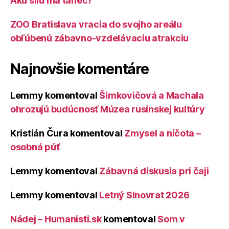
Akú silu má tanec?
ZOO Bratislava vracia do svojho areálu
obľúbenú zábavno-vzdelávaciu atrakciu
Najnovšie komentáre
Lemmy
komentoval
Šimkovičová a Machala
ohrozujú budúcnosť Múzea rusínskej kultúry
Kristián Čura
komentoval
Zmysel a ničota –
osobná púť
Lemmy
komentoval
Zábavná diskusia pri čaji
Lemmy
komentoval
Letný Slnovrat 2026
Nádej – Humanisti.sk
komentoval
Som v