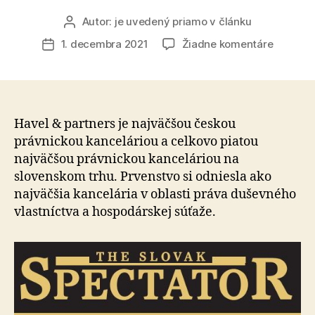
Autor:
je uvedený priamo v článku
Autor
článku
na
1. decembra 2021
Žiadne komentáre
Dátum
Havel
článku
a
Partners
v
rebríčku
Havel & partners je najväčšou českou
The
právnickou kanceláriou a celkovo piatou
Slovak
najväčšou právnickou kanceláriou na
Spectat
slovenskom trhu. Prvenstvo si odniesla ako
Top
najväčšia kancelária v oblasti práva duševného
10
vlastníctva a hospodárskej súťaže.
najväčš
právnic
kancelár
na
Slovens
2021