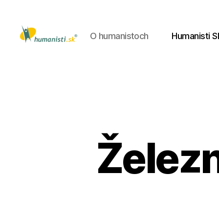
O humanistoch
Humanisti S
Humanisti.sk
Železn