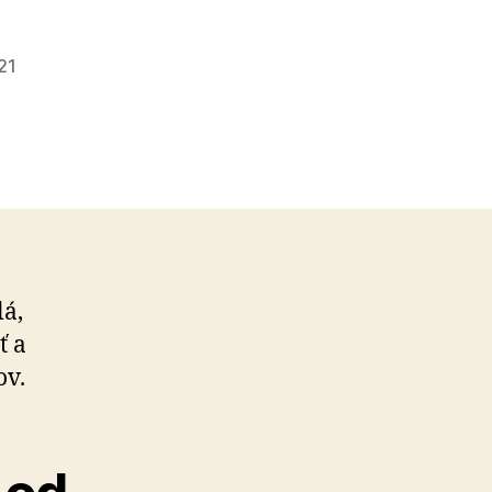
21
lá,
ť a
ov.