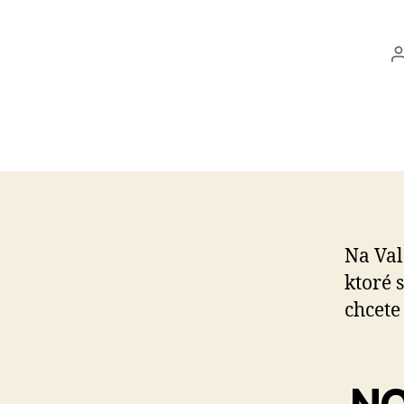
Na Val
ktoré 
chcete