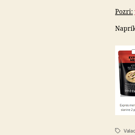
Pozri:
Naprík
Vala
Značky