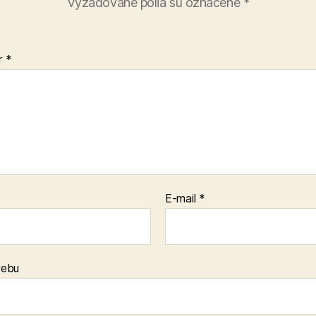
Vyžadované polia sú označené
*
r
*
E-mail
*
webu