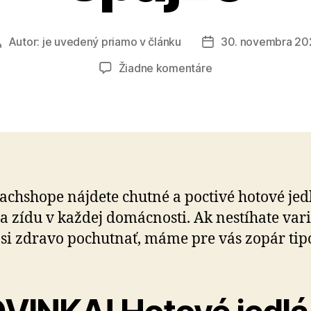
Autor:
je uvedený priamo v článku
30. novembra 20
Autor
Dátum
článku
článku
na
Žiadne komentáre
Železná
rezerva
do
vašej
špajze
achshope nájdete chutné a poctivé hotové jed
sa zídu v každej domácnosti. Ak nestíhate vari
 si zdravo pochutnať, máme pre vás zopár tip