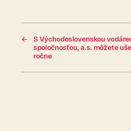
←
S Východoslovenskou vodáre
spoločnosťou, a.s. môžete ušet
ročne