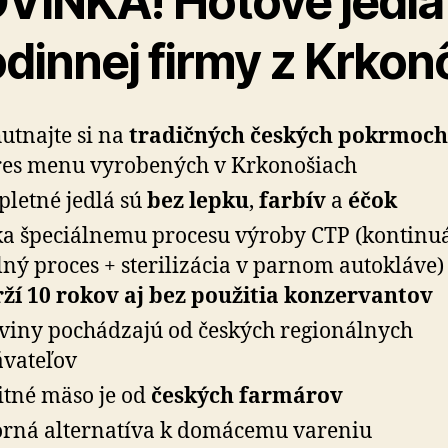
VINKA! Hotové jedlá
odinnej firmy z Krkon
utnajte si na
tradičných českých pokrmoch
es menu vyrobených v Krkonošiach
letné jedlá sú
bez lepku
,
farbív
a
éčok
a špeciálnemu procesu výroby CTP (kontinu
lný proces + sterilizácia v parnom autokláve)
ží 10 rokov aj bez použitia konzervantov
viny pochádzajú od českých regionálnych
vateľov
itné mäso je od
českých farmárov
rná alternatíva k domácemu vareniu