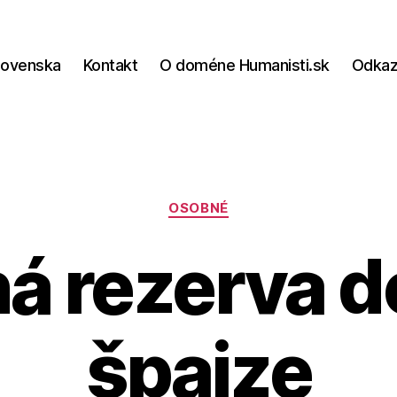
lovenska
Kontakt
O doméne Humanisti.sk
Odka
Kategórie
OSOBNÉ
á rezerva d
špajze