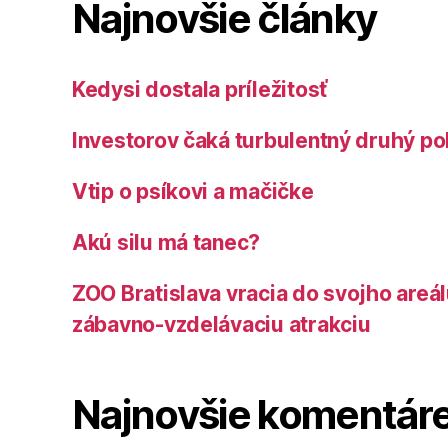
Najnovšie články
Kedysi dostala príležitosť
Investorov čaká turbulentný druhý po
Vtip o psíkovi a mačičke
Akú silu má tanec?
ZOO Bratislava vracia do svojho areá
zábavno-vzdelávaciu atrakciu
Najnovšie komentár