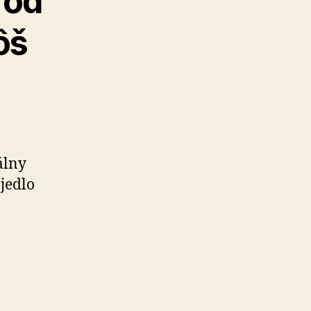
 od
ôš
álny
 jedlo