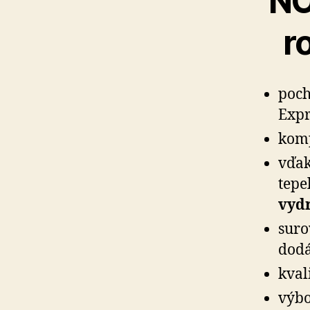
NO
r
poch
Expr
komp
vďak
tepe
vydr
suro
dodá
kval
výbo