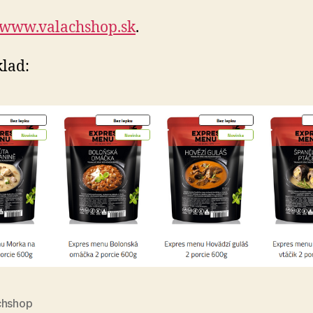
www.valachshop.sk
.
lad:
chshop