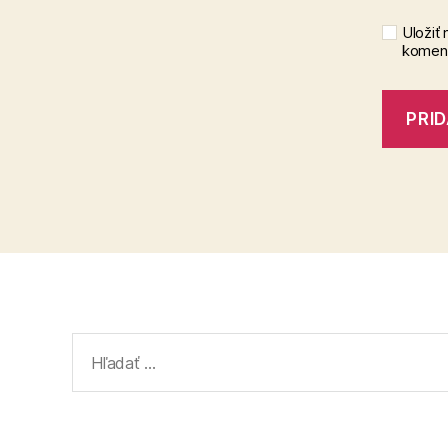
Uložiť
koment
Vyhľadať: