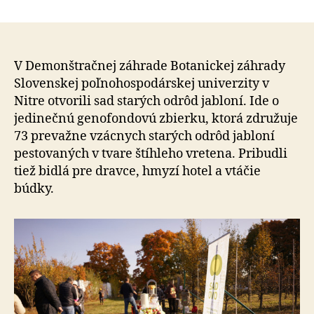
Zachraň
článku
vzácne
stromy:
V
areáli
V Demonštračnej záhrade Botanickej záhrady
SPU
Slovenskej poľnohospodárskej univerzity v
v
Nitre otvorili sad starých odrôd jabloní. Ide o
Nitre
jedinečnú genofondovú zbierku, ktorá združuje
otvorili
73 prevažne vzácnych starých odrôd jabloní
unikátny
pestovaných v tvare štíhleho vretena. Pribudli
sad
tiež bidlá pre dravce, hmyzí hotel a vtáčie
starých
odrôd
búdky.