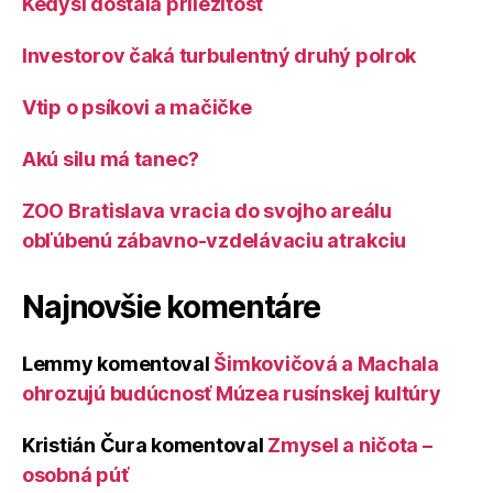
Kedysi dostala príležitosť
Investorov čaká turbulentný druhý polrok
Vtip o psíkovi a mačičke
Akú silu má tanec?
ZOO Bratislava vracia do svojho areálu
obľúbenú zábavno-vzdelávaciu atrakciu
Najnovšie komentáre
Lemmy
komentoval
Šimkovičová a Machala
ohrozujú budúcnosť Múzea rusínskej kultúry
Kristián Čura
komentoval
Zmysel a ničota –
osobná púť