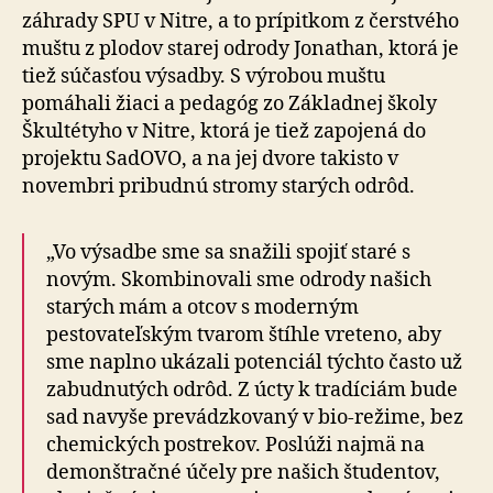
záhrady SPU v Nitre, a to prípitkom z čerstvého
muštu z plodov starej odrody Jonathan, ktorá je
tiež súčasťou výsadby. S výrobou muštu
pomáhali žiaci a pedagóg zo Základnej školy
Škultétyho v Nitre, ktorá je tiež zapojená do
projektu SadOVO, a na jej dvore takisto v
novembri pribudnú stromy starých odrôd.
„Vo výsadbe sme sa snažili spojiť staré s
novým. Skombinovali sme odrody našich
starých mám a otcov s moderným
pestovateľským tvarom štíhle vreteno, aby
sme naplno ukázali potenciál týchto často už
zabudnutých odrôd. Z úcty k tradíciám bude
sad navyše prevádzkovaný v bio-režime, bez
chemických postrekov. Poslúži najmä na
demonštračné účely pre našich študentov,