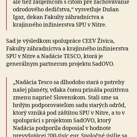
ale tiež záujemcom s citom pre zachovávanie
odrodového dedičstva,“ vysvetľuje Dušan
Igaz, dekan Fakulty záhradníctva a
krajinného inžinierstva SPU v Nitre.
Sad je výsledkom spolupráce CEEV Živica,
Fakulty záhradníctva a krajinného inžinierstva
SPU v Nitre a Nadácie TESCO, ktorá je
generálnym partnerom projektu SadOVO.
„Nadácia Tesco sa dlhodobo stará o potreby
našej planéty, vďaka čomu prináša pozitívnu
zmenu naprieč Slovenskom. Stali sme sa
hrdým podporovateľom sadu starých odrôd,
ktorý vzniká pod záštitou SPU v Nitre, a to v
spolupráci s projektom SadOVO, ktorý
Nadácia podporila doposiaľ v hodnote
prevyšujúcej 200-tisíc eur. Spoločné úsilie sa