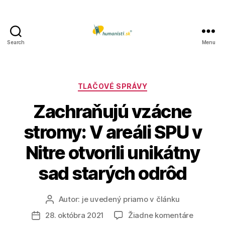
Search
Menu
Humanisti.sk
Kategórie
TLAČOVÉ SPRÁVY
Zachraňujú vzácne
stromy: V areáli SPU v
Nitre otvorili unikátny
sad starých odrôd
Autor:
je uvedený priamo v článku
Autor
článku
na
28. októbra 2021
Žiadne komentáre
Dátum