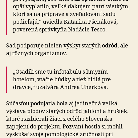
opäť vyplatilo, veľké ďakujem patrí všetkým,
ktorí sa na príprave a zveľaďovaní sadu
podieľajú,“ uviedla Katarína Pšenáková,
poverená správkyňa Nadácie Tesco.
Sad podporuje nielen výskyt starých odrôd, ale
aj rôznych organizmov.
„Osadili sme tu infotabuľu s hmyzím
hotelom, vtáčie búdky a tiež bidlá pre
dravce,“ uzatvára Andrea Uherková.
Súčasťou podujatia bola aj jedinečná veľká
výstava plodov starých odrôd jabloní a hrušiek,
ktoré nazbierali žiaci z celého Slovenska
zapojení do projektu. Pozvaní hostia si mohli
vyskúšať svoje pomologické zručnosti pri