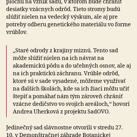
plochu na vznik sadu, v ktorom bude chrániť
desiatky vzácnych odrôd. Tieto stromy budú
slúžiť nielen na vedecký výskum, ale aj pre
potreby odberu genetického materiálu vo forme
vrúbľov.
„Staré odrody z krajiny miznú. Tento sad
môže slúžiť nielen na ich návrat na
akademickú pôdu a do učebných osnov, ale aj
na ich praktickú záchranu. Vrúble odrôd,
ktoré sú v sade vysadené, môžeme využívať
na ďalších školách, kde sa ich žiaci môžu učiť
štepiť a pomáhať nám tým zároveň chrániť
vzácne dedičstvo vo svojich areáloch,“ hovorí
Andrea Uherková z projektu SadOVO.
Jedinečný sad slávnostne otvorili v stredu 27.
10. v Demonštračnej záhrade Botanickej