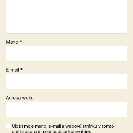
Meno
*
E-mail
*
Adresa webu
Uložiť moje meno, e-mail a webovú stránku v tomto
prehliadači pre moje budúce komentáre.