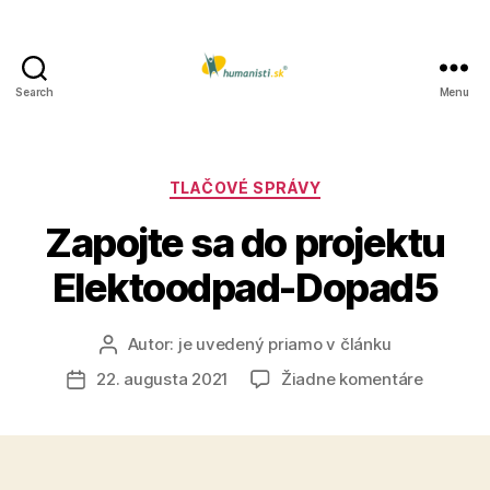
Search
Menu
Humanisti.sk
Kategórie
TLAČOVÉ SPRÁVY
Zapojte sa do projektu
Elektoodpad-Dopad5
Autor:
je uvedený priamo v článku
Autor
článku
na
22. augusta 2021
Žiadne komentáre
Dátum
Zapojte
článku
sa
do
projektu