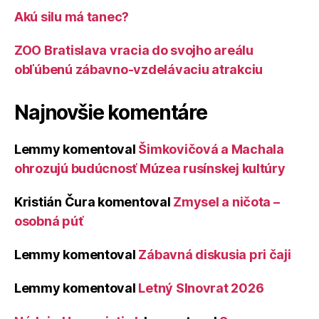
Akú silu má tanec?
ZOO Bratislava vracia do svojho areálu
obľúbenú zábavno-vzdelávaciu atrakciu
Najnovšie komentáre
Lemmy
komentoval
Šimkovičová a Machala
ohrozujú budúcnosť Múzea rusínskej kultúry
Kristián Čura
komentoval
Zmysel a ničota –
osobná púť
Lemmy
komentoval
Zábavná diskusia pri čaji
Lemmy
komentoval
Letný Slnovrat 2026