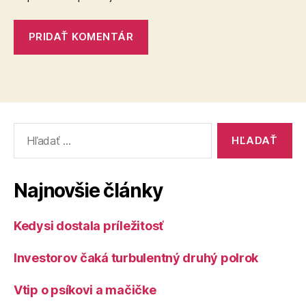
Vyhľadať:
Najnovšie články
Kedysi dostala príležitosť
Investorov čaká turbulentný druhý polrok
Vtip o psíkovi a mačičke