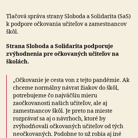
pre
očkovan
učiteľov
Tlačová správa strany Sloboda a Solidarita (SaS)
k podpore očkovania učiteľov a zamestnancov
škôl.
Strana Sloboda a Solidarita podporuje
zvýhodnenia pre očkovaných učiteľov na
školách.
„Očkovanie je cesta von z tejto pandémie. Ak
chceme normálny návrat žiakov do škôl,
potrebujeme čo najväčšiu mieru
zaočkovanosti našich učiteľov, ale aj
zamestnancov škôl. Je preto na mieste
rozprávať sa aj o návrhoch, ktoré by
zvýhodňovali očkovaných učiteľov od tých
neočkovaných. Podobne to už robia aj iné