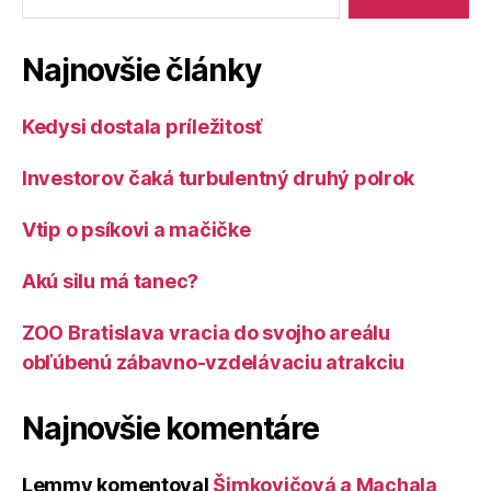
Najnovšie články
Kedysi dostala príležitosť
Investorov čaká turbulentný druhý polrok
Vtip o psíkovi a mačičke
Akú silu má tanec?
ZOO Bratislava vracia do svojho areálu
obľúbenú zábavno-vzdelávaciu atrakciu
Najnovšie komentáre
Lemmy
komentoval
Šimkovičová a Machala