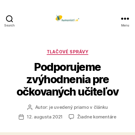
Search
Menu
Humanisti.sk
Kategórie
TLAČOVÉ SPRÁVY
Podporujeme
zvýhodnenia pre
očkovaných učiteľov
Autor:
je uvedený priamo v článku
Autor
článku
na
12. augusta 2021
Žiadne komentáre
Dátum
Podporu
článku
zvýhodn