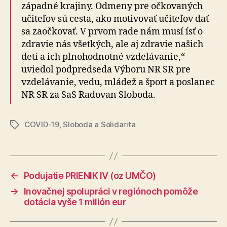
západné krajiny. Odmeny pre očkovaných
učiteľov sú cesta, ako motivovať učiteľov dať
sa zaočkovať. V prvom rade nám musí ísť o
zdravie nás všetkých, ale aj zdravie našich
detí a ich plnohodnotné vzdelávanie,“
uviedol podpredseda Výboru NR SR pre
vzdelávanie, vedu, mládež a šport a poslanec
NR SR za SaS Radovan Sloboda.
COVID-19
,
Sloboda a Solidarita
Značky
←
Podujatie PRIENIK IV (oz UMČO)
→
Inovačnej spolupráci v regiónoch pomôže
dotácia vyše 1 milión eur