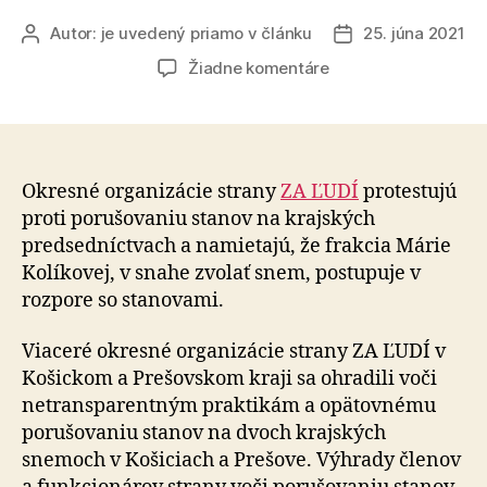
Autor:
je uvedený priamo v článku
25. júna 2021
Autor
Dátum
článku
článku
na
Žiadne komentáre
Stanovisko
poslankyne
a
podpredsedníčky
ZA
Okresné organizácie strany
ZA ĽUDÍ
protestujú
ĽUDÍ,
proti porušovaniu stanov na krajských
Viery
predsedníctvach a namietajú, že frakcia Márie
Leščákovej,
Kolíkovej, v snahe zvolať snem, postupuje v
k
rozpore so stanovami.
porušovaniu
stanov
Viaceré okresné organizácie strany ZA ĽUDÍ v
na
Košickom a Prešovskom kraji sa ohradili voči
krajských
predsedníctvach
netransparentným praktikám a opätovnému
strany
porušovaniu stanov na dvoch krajských
snemoch v Košiciach a Prešove. Výhrady členov