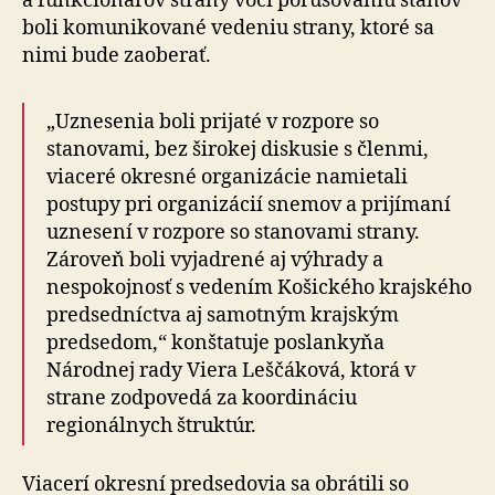
a funkcionárov strany voči porušovaniu stanov
boli komunikované vedeniu strany, ktoré sa
nimi bude zaoberať.
„Uznesenia boli prijaté v rozpore so
stanovami, bez širokej diskusie s členmi,
viaceré okresné organizácie namietali
postupy pri organizácií snemov a prijímaní
uznesení v rozpore so stanovami strany.
Zároveň boli vyjadrené aj výhrady a
nespokojnosť s vedením Košického krajského
predsedníctva aj samotným krajským
predsedom,“ konštatuje poslankyňa
Národnej rady Viera Leščáková, ktorá v
strane zodpovedá za koordináciu
regionálnych štruktúr.
Viacerí okresní predsedovia sa obrátili so