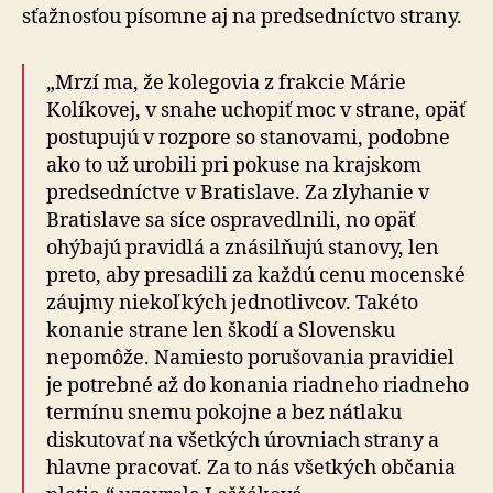
sťažnosťou písomne aj na predsedníctvo strany.
„Mrzí ma, že kolegovia z frakcie Márie
Kolíkovej, v snahe uchopiť moc v strane, opäť
postupujú v rozpore so stanovami, podobne
ako to už urobili pri pokuse na krajskom
predsedníctve v Bratislave. Za zlyhanie v
Bratislave sa síce ospravedlnili, no opäť
ohýbajú pravidlá a znásilňujú stanovy, len
preto, aby presadili za každú cenu mocenské
záujmy niekoľkých jednotlivcov. Takéto
konanie strane len škodí a Slovensku
nepomôže. Namiesto porušovania pravidiel
je potrebné až do konania riadneho riadneho
termínu snemu pokojne a bez nátlaku
diskutovať na všetkých úrovniach strany a
hlavne pracovať. Za to nás všetkých občania