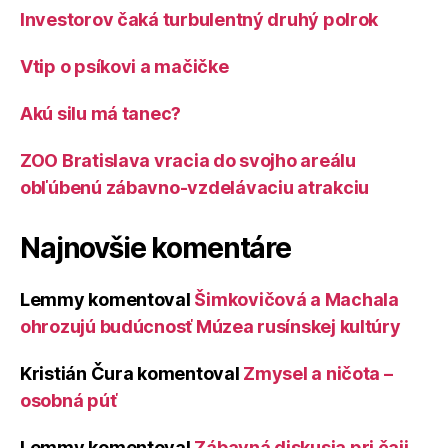
Investorov čaká turbulentný druhý polrok
Vtip o psíkovi a mačičke
Akú silu má tanec?
ZOO Bratislava vracia do svojho areálu
obľúbenú zábavno-vzdelávaciu atrakciu
Najnovšie komentáre
Lemmy
komentoval
Šimkovičová a Machala
ohrozujú budúcnosť Múzea rusínskej kultúry
Kristián Čura
komentoval
Zmysel a ničota –
osobná púť
Lemmy
komentoval
Zábavná diskusia pri čaji