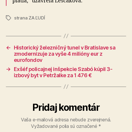
platia,“ uzavrela Leščáková.
strana ZA ĽUDÍ
Značky
←
Historický železničný tunel v Bratislave sa
zmodernizuje za vyše 4 milióny eur z
eurofondov
→
Exšéf policajnej inšpekcie Szabó kúpil 3-
izbový byt v Petržalke za 1 476 €
Pridaj komentár
Vaša e-mailová adresa nebude zverejnená.
Vyžadované polia sú označené
*