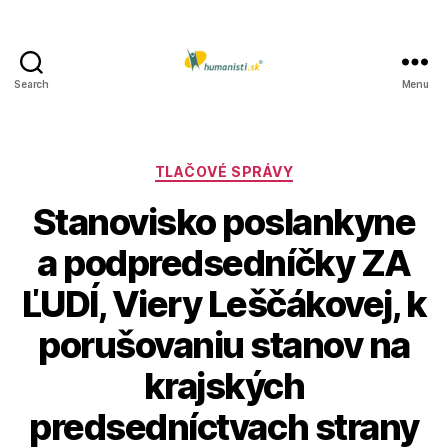
Search
Menu
Humanisti.sk
Kategórie
TLAČOVÉ SPRÁVY
Stanovisko poslankyne
a podpredsedníčky ZA
ĽUDÍ, Viery Leščákovej, k
porušovaniu stanov na
krajských
predsedníctvach strany