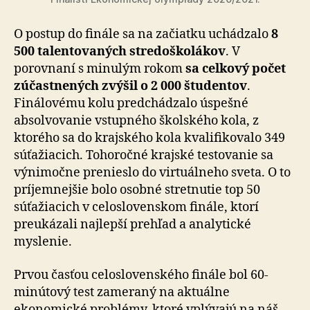
O postup do finále sa na začiatku uchádzalo
8
500 talentovaných stredoškolákov
. V
porovnaní s minulým rokom
sa celkový počet
zúčastnených zvýšil o 2 000 študentov
.
Finálovému kolu predchádzalo úspešné
absolvovanie vstupného školského kola, z
ktorého sa do krajského kola kvalifikovalo 349
súťažiacich. Tohoročné krajské testovanie sa
výnimočne prenieslo do virtuálneho sveta. O to
príjemnejšie bolo osobné stretnutie top 50
súťažiacich v celoslovenskom finále, ktorí
preukázali najlepší prehľad a analytické
myslenie.
Prvou časťou celoslovenského finále bol 60-
minútový test zameraný na aktuálne
ekonomické problémy, ktoré vplývajú na náš