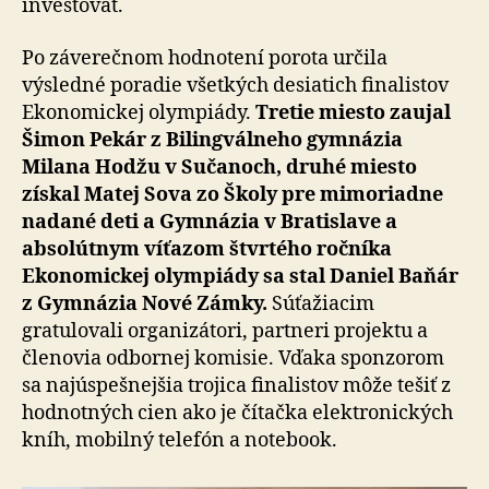
investovať.
Po záverečnom hodnotení porota určila
výsledné poradie všetkých desiatich finalistov
Ekonomickej olympiády.
Tretie miesto zaujal
Šimon Pekár z Bilingválneho gymnázia
Milana Hodžu v Sučanoch, druhé miesto
získal Matej Sova zo Školy pre mimoriadne
nadané deti a Gymnázia v Bratislave a
absolútnym víťazom štvrtého ročníka
Ekonomickej olympiády sa stal Daniel Baňár
z Gymnázia Nové Zámky.
Súťažiacim
gratulovali organizátori, partneri projektu a
členovia odbornej komisie. Vďaka sponzorom
sa najúspešnejšia trojica finalistov môže tešiť z
hodnotných cien ako je čítačka elektronických
kníh, mobilný telefón a notebook.