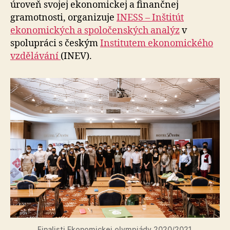
úroveň svojej ekonomickej a finančnej
gramotnosti, organizuje
INESS – Inštitút
ekonomických a spoločenských analýz
v
spolupráci s českým
Institutem ekonomického
vzdělávání
(INEV).
Finalisti Ekonomickej olympiády 2020/2021.