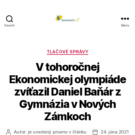
Search
Menu
Humanisti.sk
Kategórie
TLAČOVÉ SPRÁVY
V tohoročnej
Ekonomickej olympiáde
zvíťazil Daniel Baňár z
Gymnázia v Nových
Zámkoch
Autor:
je uvedený priamo v článku
24. júna 2021
Autor
Dátum