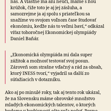
nás. A vlastne ma ani neučí, máme s ňou
krúžok, čiže toto je aj jej zásluha, a
samozrejme ja aj spolu s priateľkou sa
snažíme vo svojom voľnom čase študovať
ekonómiu, keďže nás to veľmi baví,“ odkázal
víťaz tohoročnej Ekonomickej olympiády
Daniel Baňár.
„Ekonomická olympiáda mi dala super
zážitok a možnosť testovať svoj posun.
Zároveň som strašne vďačný a rád za obsah,
ktorý INESS tvorí,“ vyjadril sa ďalší zo
súťažiacich v dotazníku.
Ako aj po minulé roky, tak aj tento rok ukázal,
že na Slovensku máme obrovské množstvo
mladých ekonomických talentov, o ktorých