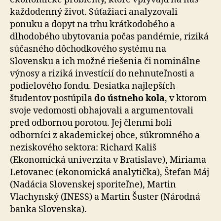
každodenný život. Súťažiaci analyzovali
ponuku a dopyt na trhu krátkodobého a
dlhodobého ubytovania počas pandémie, riziká
súčasného dôchodkového systému na
Slovensku a ich možné riešenia či nominálne
výnosy a riziká investícií do nehnuteľnosti a
podielového fondu. Desiatka najlepších
študentov postúpila
do ústneho kola
, v ktorom
svoje vedomosti obhajovali a argumentovali
pred odbornou porotou. Jej členmi boli
odborníci z akademickej obce, súkromného a
neziskového sektora: Richard Kališ
(Ekonomická univerzita v Bratislave), Miriama
Letovanec (ekonomická analytička), Štefan Máj
(Nadácia Slovenskej sporiteľne), Martin
Vlachynský (INESS) a Martin Šuster (Národná
banka Slovenska).