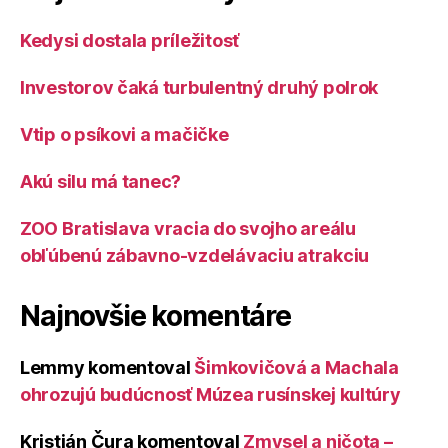
Kedysi dostala príležitosť
Investorov čaká turbulentný druhý polrok
Vtip o psíkovi a mačičke
Akú silu má tanec?
ZOO Bratislava vracia do svojho areálu
obľúbenú zábavno-vzdelávaciu atrakciu
Najnovšie komentáre
Lemmy
komentoval
Šimkovičová a Machala
ohrozujú budúcnosť Múzea rusínskej kultúry
Kristián Čura
komentoval
Zmysel a ničota –