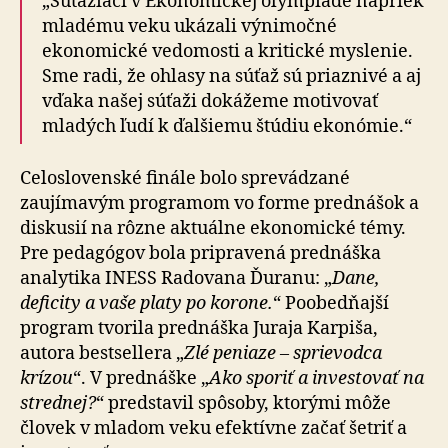
„Súťažiaci v Ekonomickej olympiáde napriek
mladému veku ukázali výnimočné
ekonomické vedomosti a kritické myslenie.
Sme radi, že ohlasy na súťaž sú priaznivé a aj
vďaka našej súťaži dokážeme motivovať
mladých ľudí k ďalšiemu štúdiu ekonómie.“
Celoslovenské finále bolo sprevádzané
zaujímavým programom vo forme prednášok a
diskusií na rôzne aktuálne ekonomické témy.
Pre pedagógov bola pripravená prednáška
analytika INESS Radovana Ďuranu: „
Dane,
deficity a vaše platy po korone.
“ Poobedňajší
program tvorila prednáška Juraja Karpiša,
autora bestsellera „
Zlé peniaze – sprievodca
krízou
“. V prednáške „
Ako sporiť a investovať na
strednej?
“ predstavil spôsoby, ktorými môže
človek v mladom veku efektívne začať šetriť a