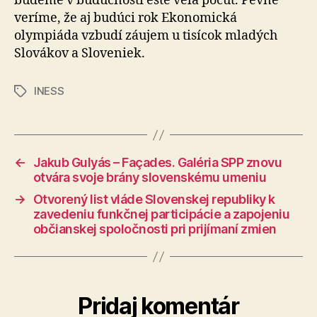
budeme v budúcnosti ešte veľa počuť. Pevne
veríme, že aj budúci rok Ekonomická
olympiáda vzbudí záujem u tisícok mladých
Slovákov a Sloveniek.
INESS
Značky
←
Jakub Gulyás – Façades. Galéria SPP znovu
otvára svoje brány slovenskému umeniu
→
Otvorený list vláde Slovenskej republiky k
zavedeniu funkčnej participácie a zapojeniu
občianskej spoločnosti pri prijímaní zmien
Pridaj komentár