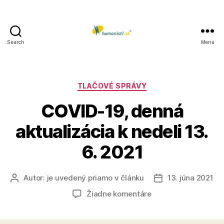
Search
Menu
Humanisti.sk
Kategórie
TLAČOVÉ SPRÁVY
COVID-19, denná
aktualizácia k nedeli 13.
6. 2021
Autor:
je uvedený priamo v článku
13. júna 2021
Autor
Dátum
článku
článku
na
Žiadne komentáre
COVID-
19,