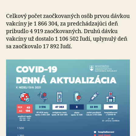
denná
aktualizácia
k
Celkový počet zaočkovaných osôb prvou dávkou
nedeli
vakcíny je 1 866 304, za predchádzajúci deň
13.
pribudlo 4 919 zaočkovaných. Druhú dávku
6.
vakcíny už dostalo 1 106 502 ľudí, uplynulý deň
2021
sa zaočkovalo 17 892 ľudí.