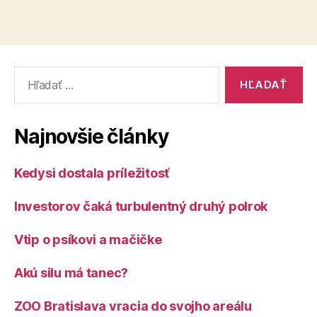
Vyhľadať:
Najnovšie články
Kedysi dostala príležitosť
Investorov čaká turbulentný druhý polrok
Vtip o psíkovi a mačičke
Akú silu má tanec?
ZOO Bratislava vracia do svojho areálu