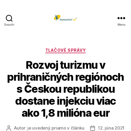
Search
Menu
Humanisti.sk
Kategórie
TLAČOVÉ SPRÁVY
Rozvoj turizmu v
prihraničných regiónoch
s Českou republikou
dostane injekciu viac
ako 1,8 milióna eur
Autor:
je uvedený priamo v článku
12. júna 2021
Autor
Dátum