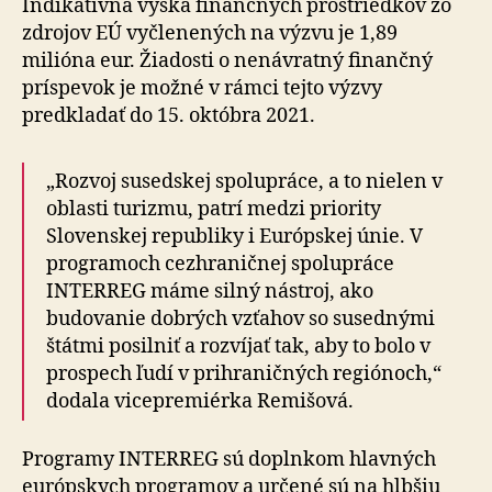
Indikatívna výška finančných prostriedkov zo
zdrojov EÚ vyčlenených na výzvu je 1,89
milióna eur. Žiadosti o nenávratný finančný
príspevok je možné v rámci tejto výzvy
predkladať do 15. októbra 2021.
„Rozvoj susedskej spolupráce, a to nielen v
oblasti turizmu, patrí medzi priority
Slovenskej republiky i Európskej únie. V
programoch cezhraničnej spolupráce
INTERREG máme silný nástroj, ako
budovanie dobrých vzťahov so susednými
štátmi posilniť a rozvíjať tak, aby to bolo v
prospech ľudí v prihraničných regiónoch,“
dodala vicepremiérka Remišová.
Programy INTERREG sú doplnkom hlavných
európskych programov a určené sú na hlbšiu