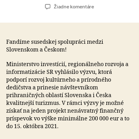
článku
článku
na
Žiadne komentáre
Rozvoj
turizmu
v
prihraničných
regiónoch
Fandíme susedskej spolupráci medzi
s
Slovenskom a Českom!
Českou
republikou
Ministerstvo investícií, regionálneho rozvoja a
dostane
informatizácie SR vyhlásilo výzvu, ktorá
injekciu
podporí rozvoj kultúrneho a prírodného
viac
dedičstva a prinesie návštevníkom
ako
prihraničných oblastí Slovenska i Česka
1,8
milióna
kvalitnejší turizmus. V rámci výzvy je možné
eur
získať na jeden projekt nenávratný finančný
príspevok vo výške minimálne 200 000 eur a to
do 15. októbra 2021.