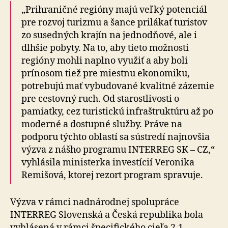
„Prihraničné regióny majú veľký potenciál
pre rozvoj turizmu a šance prilákať turistov
zo susedných krajín na jednodňové, ale i
dlhšie pobyty. Na to, aby tieto možnosti
regióny mohli naplno využiť a aby boli
prínosom tiež pre miestnu ekonomiku,
potrebujú mať vybudované kvalitné zázemie
pre cestovný ruch. Od starostlivosti o
pamiatky, cez turistickú infraštruktúru až po
moderné a dostupné služby. Práve na
podporu týchto oblastí sa sústredí najnovšia
výzva z nášho programu INTERREG SK – CZ,“
vyhlásila ministerka investícií Veronika
Remišová, ktorej rezort program spravuje.
Výzva v rámci nadnárodnej spolupráce
INTERREG Slovenská a Česká republika bola
vyhlásená v rámci špecifického cieľa 2.1