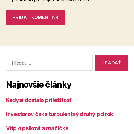
Vyhľadať:
Najnovšie články
Kedysi dostala príležitosť
Investorov čaká turbulentný druhý polrok
Vtip o psíkovi a mačičke