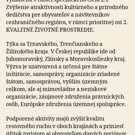
Zvýšenie atraktívnosti kultúrneho a prírodného
dedičstva pre obyvateľov a návštevníkov
cezhraničného regiónu, v rámci prioritnej osi 2.
KVALITNÉ ŽIVOTNÉ PROSTREDIE.
Týka sa Trnavského, Trenčianskeho a
Žilinského kraja. V Českej republike ide od
Juhomoravský, Zlínsky a Moravskosliezky kraj.
Výzva je uzatvorená a určená pre štátne
inštitúcie, samosprávy, organizácie zriadené
štátom, samosprávou, vyšším územným
celkom, ale aj mimovládne a neziskové
organizácie, záujmové združenia právnických
osôb, Európske združenia územnej spolupráce.
Podporené aktivity majú zvýšiť kvalitu
cestovného ruchu v oboch krajinách a priniesť
úžitok turistom aj obyvateľom daných regiónov.