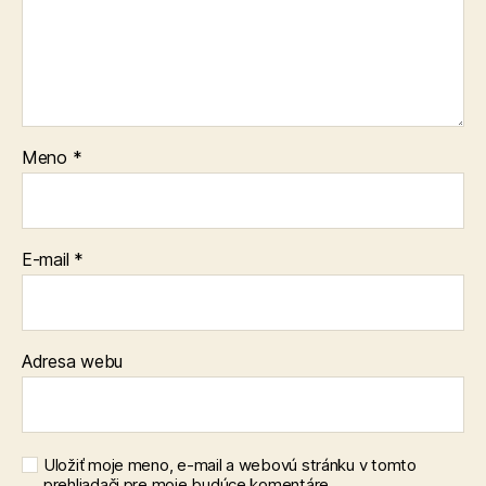
Meno
*
E-mail
*
Adresa webu
Uložiť moje meno, e-mail a webovú stránku v tomto
prehliadači pre moje budúce komentáre.