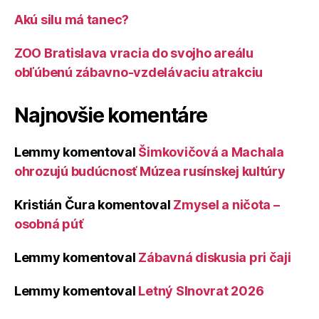
Akú silu má tanec?
ZOO Bratislava vracia do svojho areálu
obľúbenú zábavno-vzdelávaciu atrakciu
Najnovšie komentáre
Lemmy
komentoval
Šimkovičová a Machala
ohrozujú budúcnosť Múzea rusínskej kultúry
Kristián Čura
komentoval
Zmysel a ničota –
osobná púť
Lemmy
komentoval
Zábavná diskusia pri čaji
Lemmy
komentoval
Letný Slnovrat 2026