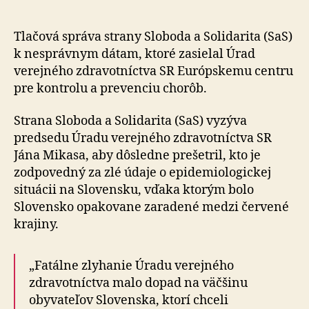
Mikasa,
aby
prešetril,
Tlačová správa strany Sloboda a Solidarita (SaS)
kto
k nesprávnym dátam, ktoré zasielal Úrad
je
verejného zdravotníctva SR Európskemu centru
zodpovedný
pre kontrolu a prevenciu chorôb.
za
zlé
Strana Sloboda a Solidarita (SaS) vyzýva
údaje
predsedu Úradu verejného zdravotníctva SR
Jána Mikasa, aby dôsledne prešetril, kto je
zodpovedný za zlé údaje o epidemiologickej
situácii na Slovensku, vďaka ktorým bolo
Slovensko opakovane zaradené medzi červené
krajiny.
„Fatálne zlyhanie Úradu verejného
zdravotníctva malo dopad na väčšinu
obyvateľov Slovenska, ktorí chceli