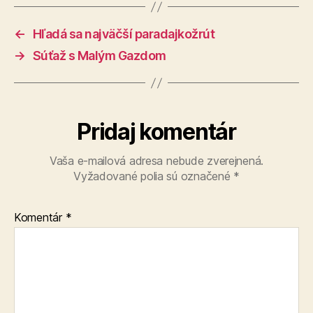
←
Hľadá sa najväčší paradajkožrút
→
Súťaž s Malým Gazdom
Pridaj komentár
Vaša e-mailová adresa nebude zverejnená.
Vyžadované polia sú označené
*
Komentár
*