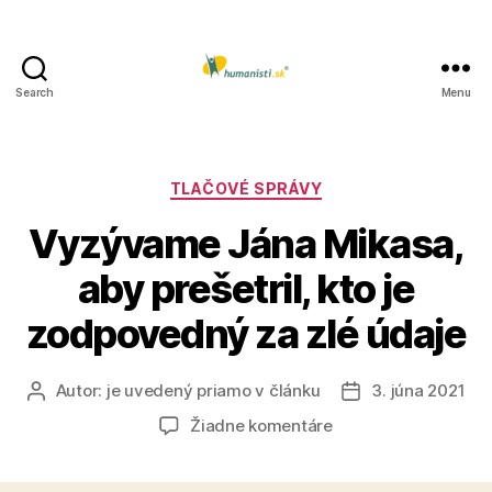
Search
Menu
Humanisti.sk
Kategórie
TLAČOVÉ SPRÁVY
Vyzývame Jána Mikasa,
aby prešetril, kto je
zodpovedný za zlé údaje
Autor:
je uvedený priamo v článku
3. júna 2021
Autor
Dátum
článku
článku
na
Žiadne komentáre
Vyzývame
Jána