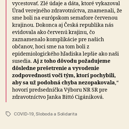
vycestovať. Zlé údaje a dáta, ktoré vykazoval
Úrad verejného zdravotníctva, znamenali, že
sme boli na európskom semafore červenou
krajinou. Dokonca aj Česká republika nás
evidovala ako červenú krajinu, čo
zaznamenalo komplikácie pre našich
občanov, hoci sme na tom boli z
epidemiologického hľadiska lepšie ako naši
susedia.
Aj z toho dôvodu požadujeme
dôsledne prešetrenie a vyvodenie
zodpovednosti voči tým, ktorí pochybili,
aby sa už podobná chyba nezopakovala
,“
hovorí predsedníčka Výboru NR SR pre
zdravotníctvo Janka Bittó Cigániková.
COVID-19
,
Sloboda a Solidarita
Značky