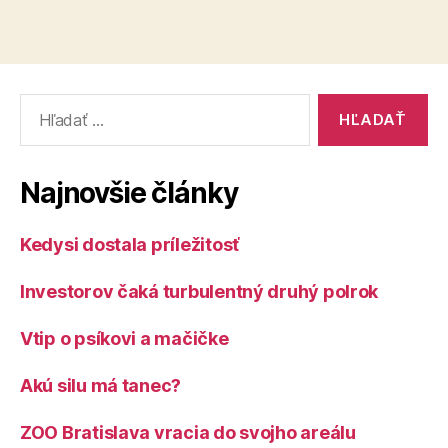
Vyhľadať:
Najnovšie články
Kedysi dostala príležitosť
Investorov čaká turbulentný druhý polrok
Vtip o psíkovi a mačičke
Akú silu má tanec?
ZOO Bratislava vracia do svojho areálu