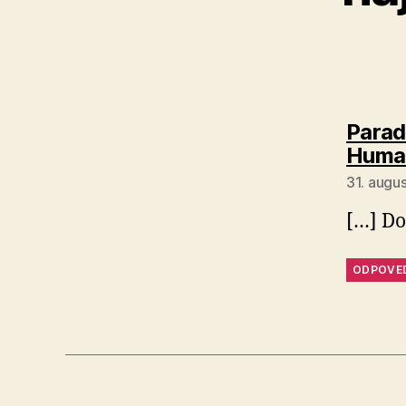
Parad
Human
31. augu
[…] Do
ODPOVE