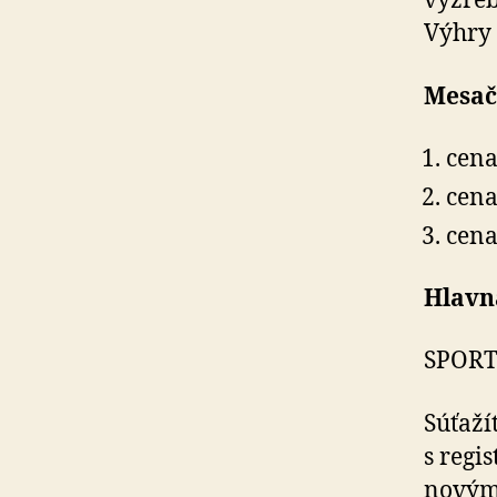
vyžreb
Výhry 
Mesač
cena
cena
cena
Hlavn
SPORT 
Súťaží
s regi
novým