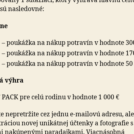
ovaný 1 súťažiaci, ktorý vyhráva hlavnú cen
sú nasledovné:
ne
 – poukážka na nákup potravín v hodnote 30
 – poukážka na nákup potravín v hodnote 17
 – poukážka na nákup potravín v hodnote 50
á výhra
PACK pre celú rodinu v hodnote 1 000 €
te nepretržite cez jednu e-mailovú adresu, al
stráciou novej unikátnej účtenky a fotografie s
i nakúpenými paradajkami. Viacnásobná