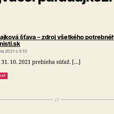
ajková šťava – zdroj všetkého potrebnéh
hovorí:
isti.sk
sta 2021 o 5:10
 31. 10. 2021 prebieha súťaž. […]
DAŤ