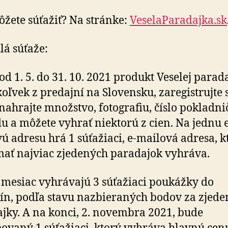
žete súťažiť? Na stránke:
VeselaParadajka.sk
lá súťaže:
od 1. 5. do 31. 10. 2021 produkt Veselej parad
koľvek z predajní na Slovensku, zaregistrujte 
nahrajte množstvo, fotografiu, číslo pokladn
u a môžete vyhrať niektorú z cien. Na jednu e
ú adresu hrá 1 súťažiaci, e-mailová adresa, k
ať najviac zjedených paradajok vyhráva.
mesiac vyhrávajú 3 súťažiaci poukážky do
ín, podľa stavu nazbieraných bodov za zjede
jky. A na konci, 2. novembra 2021, bude