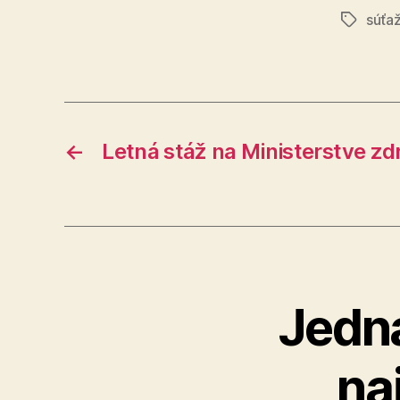
súťa
Značky
←
Letná stáž na Ministerstve zd
Jedn
na