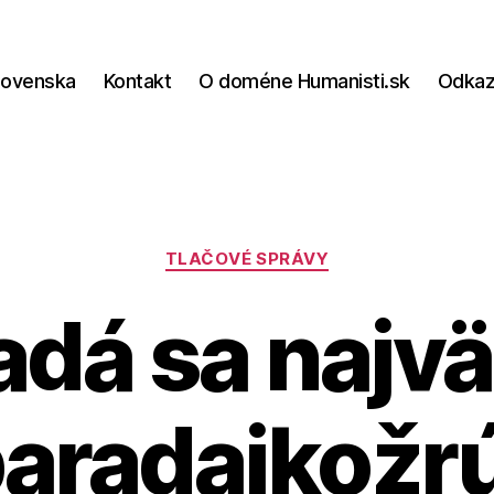
lovenska
Kontakt
O doméne Humanisti.sk
Odka
Kategórie
TLAČOVÉ SPRÁVY
adá sa najvä
aradajkožr