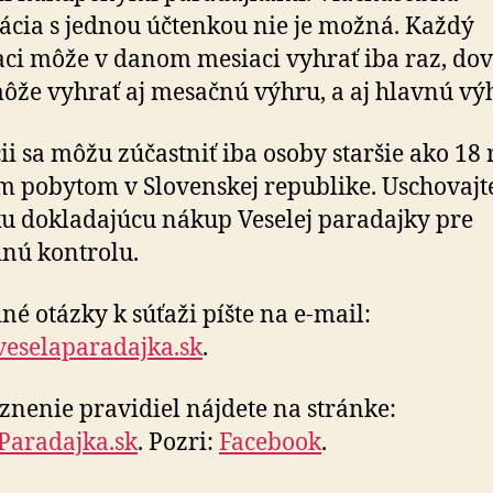
rácia s jednou účtenkou nie je možná. Každý
aci môže v danom mesiaci vyhrať iba raz, do
ôže vyhrať aj mesačnú výhru, a aj hlavnú vý
ii sa môžu zúčastniť iba osoby staršie ako 18 
m pobytom v Slovenskej republike. Uschovajte
u dokladajúcu nákup Veselej paradajky pre
nú kontrolu.
né otázky k súťaži píšte na e-mail:
eselaparadajka.sk
.
znenie pravidiel nájdete na stránke:
Paradajka.sk
. Pozri:
Facebook
.