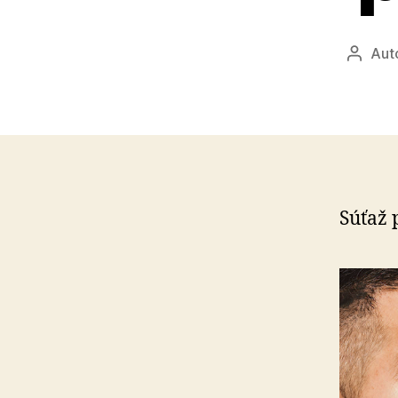
Aut
Autor
článku
Súťaž 