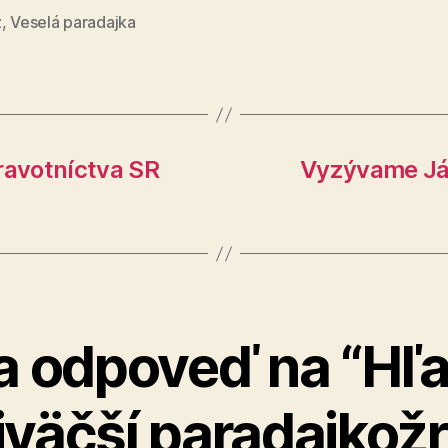
ž
,
Veselá paradajka
ravotníctva SR
Vyzývame Jána
a odpoveď na “Hľa
jväčší paradajkožr