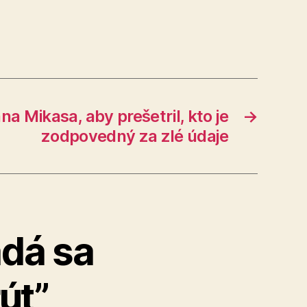
 Mikasa, aby prešetril, kto je
→
zodpovedný za zlé údaje
dá sa
út”