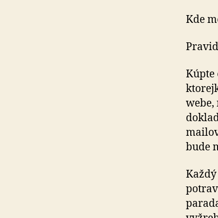
Kde mô
Pravid
Kúpte 
ktorej
webe, 
doklad
mailov
bude m
Každý 
potrav
parada