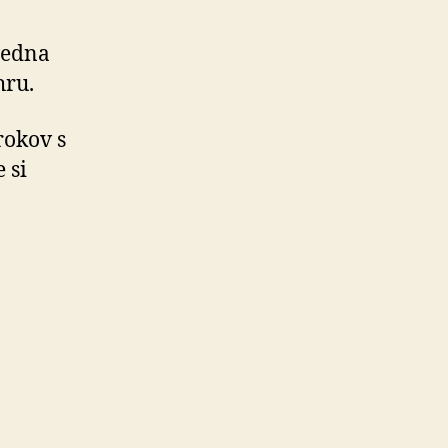
vedna
hru.
rokov s
 si