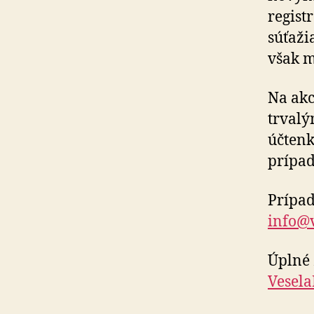
regist
súťaži
však m
Na akc
trvalý
účtenk
prípad
Prípad
info@v
Úplné 
Vesela