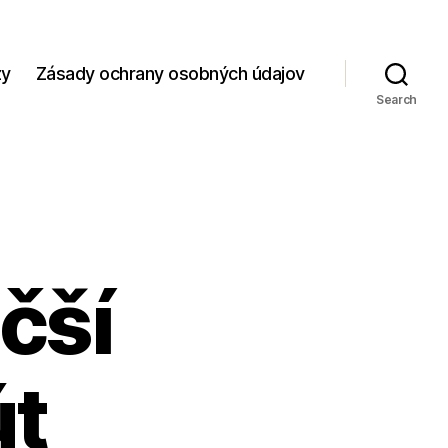
zy
Zásady ochrany osobných údajov
Search
čší
út