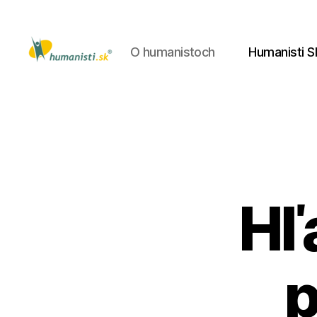
O humanistoch
Humanisti S
Humanisti.sk
Hľ
p