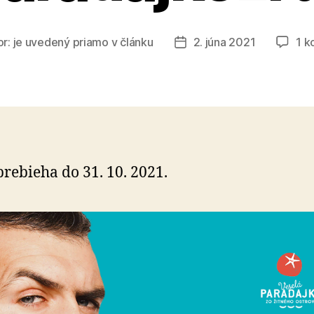
or:
je uvedený priamo v článku
2. júna 2021
1 k
Dátum
článku
prebieha do 31. 10. 2021.