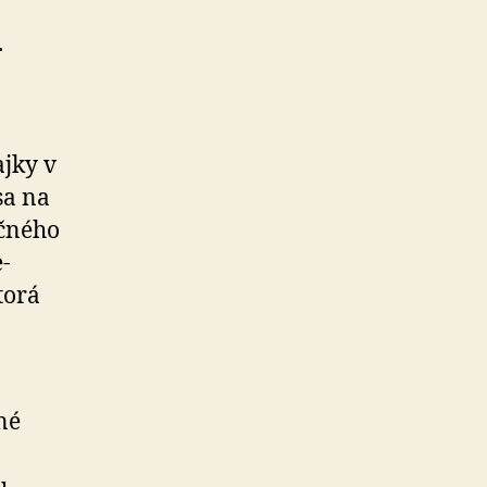
.
ajky v
sa na
ičného
-
torá
né