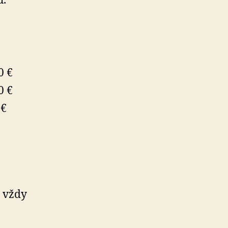
u.
0 €
0 €
 €
e vždy