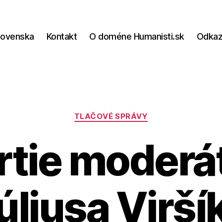
lovenska
Kontakt
O doméne Humanisti.sk
Odka
Kategórie
TLAČOVÉ SPRÁVY
tie moderá
úliusa Virší