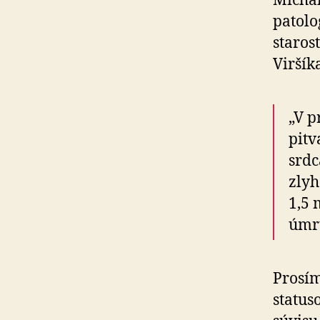
Michal
patolo
staros
Viršík
„V p
pitv
srdc
zlyh
1,5 
úmr
Prosím
status