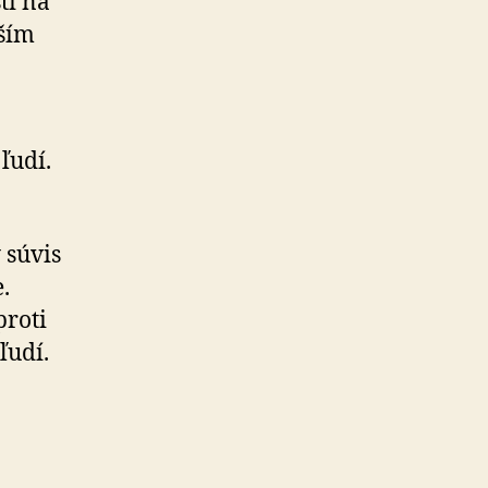
tí na
lším
ľudí.
 súvis
.
proti
ľudí.