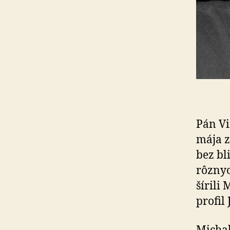
Pán Vi
mája z
bez bl
rôznyc
šírili
profil 