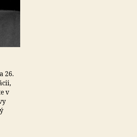
a 26.
cii,
te v
vy
ký