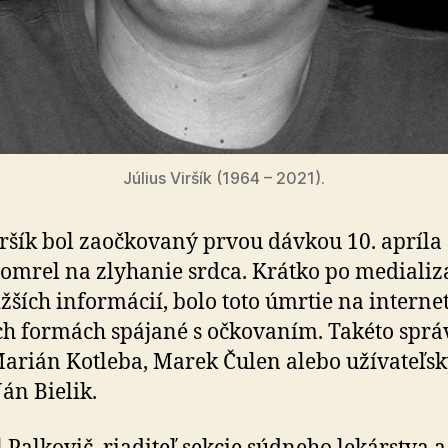
Július Viršík (1964 – 2021).
ršík bol zaočkovaný prvou dávkou 10. apríla 
omrel na zlyhanie srdca. Krátko po medializá
ižších informácií, bolo toto úmrtie na interne
h formách spájané s očkovaním. Takéto sprá
 Marián Kotleba, Marek Čulen alebo užívateľs
Ján Bielik.