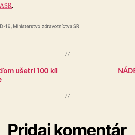
ASR
.
D-19
,
Ministerstvo zdravotníctva SR
ďom ušetrí 100 kíl
NÁDE
e
Pridaj komentár