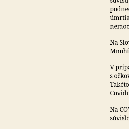
súvisu
podnec
úmrti
nemoc
Na Slo
Mnohí 
V príp
s očko
Takéto
Covidu
Na COV
súvisl