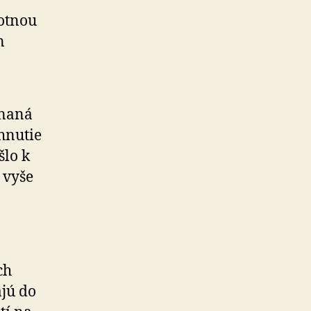
otnou
n
onaná
hnutie
šlo k
 vyše
ch
ajú do