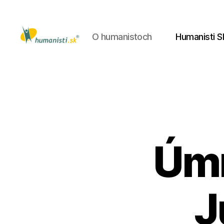
O humanistoch
Humanisti S
Humanisti.sk
Úmr
J