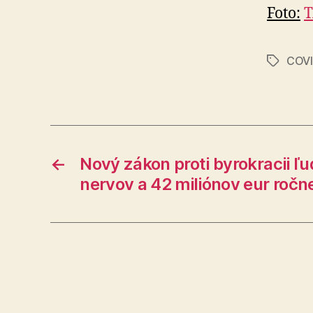
Foto:
T
COVI
Značky
←
Nový zákon proti byrokracii ľu
nervov a 42 miliónov eur ročn