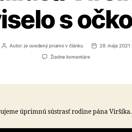
iselo s očk
Autor:
je uvedený priamo v článku
28. mája 2021
Autor
Dátum
článku
článku
na
Žiadne komentáre
Úmrtie
moderátora
Júliusa
Viršíka
nesúviselo
s
očkovaním
ujeme úprimnú sústrasť rodine pána Viršíka.