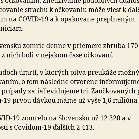
 s očkovaním. Zneužívanie podobných udalos
ovanie strachu k očkovaniu môže viesť k ďa
am na COVID-19 a k opakovane preplneným
niciam.
vensku zomrie denne v priemere zhruba 170 
z nich boli v nejakom čase očkovaní.
adoch úmrtí, v ktorých pitva preukáže možný
vaním, o tom následne otvorene informujeme
 prípady zatiaľ evidujeme tri. Zaočkovaných 
-19 prvou dávkou máme už vyše 1,6 milióna 
ID-19 zomrelo na Slovensku už 12 320 a v
osti s Covidom-19 ďalších 2 413.