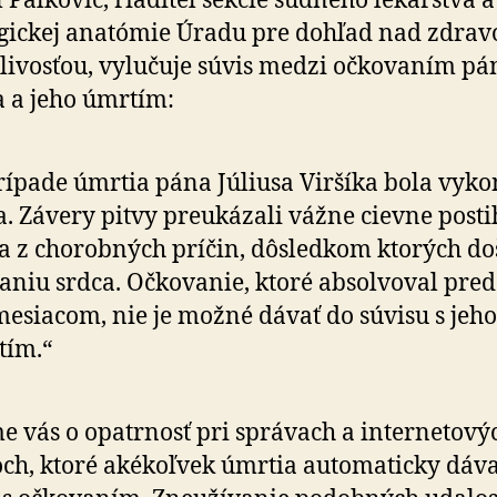
 Palkovič, riaditeľ sekcie súdneho lekárstva a
gickej anatómie Úradu pre dohľad nad zdrav
tlivosťou, vylučuje súvis medzi očkovaním pá
a a jeho úmrtím:
rípade úmrtia pána Júliusa Viršíka bola vyk
a. Závery pitvy preukázali vážne cievne posti
a z chorobných príčin, dôsledkom ktorých do
aniu srdca. Očkovanie, ktoré absolvoval pred
mesiacom, nie je možné dávať do súvisu s jeho
tím.“
e vás o opatrnosť pri správach a internetový
och, ktoré akékoľvek úmrtia automaticky dáv