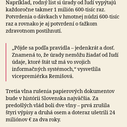
Napríklad, rodný list si úrady od ľudí vypýtajú
každoročne takmer 1 milión 600-tisíc raz.
Potvrdenia o dávkach v hmotnej núdzi 600-tisíc
raz a rovnako je aj potvrdení o ťažkom
zdravotnom postihnutí.
„Pôjde sa podľa pravidla – jedenkrát a dosť.
Znamená to, že úrady nemôžu žiadať od ľudí
údaje, ktoré štát už má vo svojich
informačných systémoch,“ vysvetlila
vicepremiérka Remišová.
Tretia vlna rušenia papierových dokumentov
bude v histórii Slovenska najväčšia. Za
predošlých vlád boli dve vlny – prvá zrušila
štyri výpisy a druhá osem a doteraz ušetrili 24
miliónov € za dva roky.