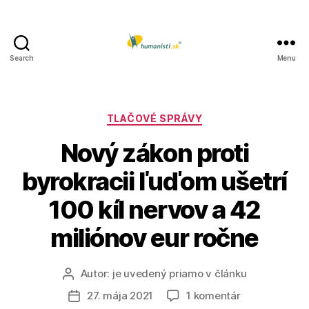
Search
Menu
Humanisti.sk
Kategórie
TLAČOVÉ SPRÁVY
Nový zákon proti
byrokracii ľuďom ušetrí
100 kíl nervov a 42
miliónov eur ročne
Autor:
je uvedený priamo v článku
Autor
článku
na
27. mája 2021
1 komentár
Dátum