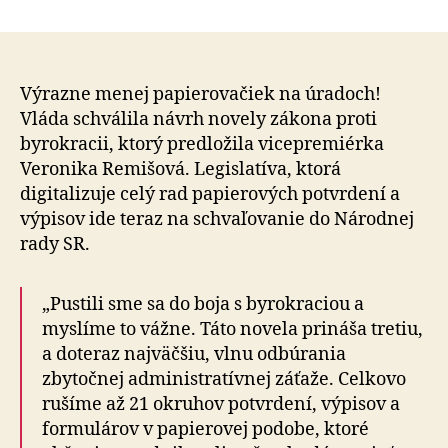
Nový
článku
zákon
proti
byrokracii
ľuďom
Výrazne menej papierovačiek na úradoch!
ušetrí
Vláda schválila návrh novely zákona proti
100
byrokracii, ktorý predložila vicepremiérka
kíl
Veronika Remišová. Legislatíva, ktorá
nervov
digitalizuje celý rad papierových potvrdení a
a
výpisov ide teraz na schvaľovanie do Národnej
42
rady SR.
miliónov
eur
ročne
„Pustili sme sa do boja s byrokraciou a
myslíme to vážne. Táto novela prináša tretiu,
a doteraz najväčšiu, vlnu odbúrania
zbytočnej administratívnej záťaže. Celkovo
rušíme až 21 okruhov potvrdení, výpisov a
formulárov v papierovej podobe, ktoré