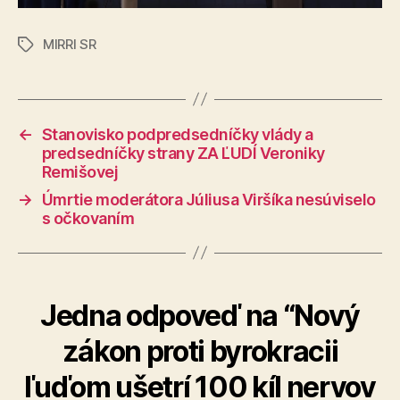
MIRRI SR
Značky
←
Stanovisko podpredsedníčky vlády a
predsedníčky strany ZA ĽUDÍ Veroniky
Remišovej
→
Úmrtie moderátora Júliusa Viršíka nesúviselo
s očkovaním
Jedna odpoveď na “Nový
zákon proti byrokracii
ľuďom ušetrí 100 kíl nervov