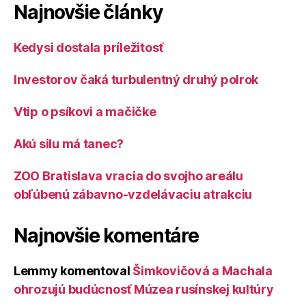
Najnovšie články
Kedysi dostala príležitosť
Investorov čaká turbulentný druhý polrok
Vtip o psíkovi a mačičke
Akú silu má tanec?
ZOO Bratislava vracia do svojho areálu
obľúbenú zábavno-vzdelávaciu atrakciu
Najnovšie komentáre
Lemmy
komentoval
Šimkovičová a Machala
ohrozujú budúcnosť Múzea rusínskej kultúry