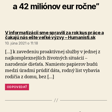
a 42 miliónov eur ročne”
V informatizácii sme spravili za rok kus práce a
hovorí:
čakajú nás ešte veľké výzvy – Humanisti.sk
10. júna 2021 o 11:18
[…] k zavedeniu proaktívnej služby v jednej z
najkomplexnejších životných situácií –
narodenie dieťaťa. Namiesto papierov budú
medzi úradmi prúdiť dáta, rodný list vybavia
rodičia z domu, bez […]
ODPOVEDAŤ