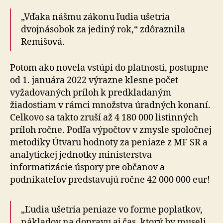
„Vďaka nášmu zákonu ľudia ušetria
dvojnásobok za jediný rok,“ zdôraznila
Remišová.
Potom ako novela vstúpi do platnosti, postupne
od 1. januára 2022 výrazne klesne počet
vyžadovaných príloh k predkladaným
žiadostiam v rámci množstva úradných konaní.
Celkovo sa takto zruší až 4 180 000 listinných
príloh ročne. Podľa výpočtov v zmysle spoločnej
metodiky Útvaru hodnoty za peniaze z MF SR a
analytickej jednotky ministerstva
informatizácie úspory pre občanov a
podnikateľov predstavujú ročne 42 000 000 eur!
„Ľudia ušetria peniaze vo forme poplatkov,
nákladov na dopravu aj čas, ktorý by museli