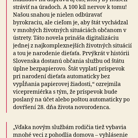
stráviť na úradoch. A 100 kíl nervov k tomu!
Našou snahou je nielen odbúravať
byrokraciu, ale cieľom je, aby štát vychádzal
v mnohých životných situáciách občanom v
ústrety. Táto novela prináša digitalizáciu
jednej z najkomplexnejších životných situácií
a tou je narodenie dieťaťa. Prvýkrát v histórii
Slovenska dostanú občania službu od štátu
úplne bezpapierovo. Štát vyplatí príspevok
pri narodení dieťaťa automaticky bez
vypĺňania papierovej žiadosti,“ ozrejmila
vicepremiérka s tým, že príspevok bude
poslaný na účet alebo poštou automaticky po
dovŕšení 28. dňa života novorodenca.
„Vďaka novým službám rodičia tiež vybavia
mnohé veci z pohodlia domova – vyhlásenie