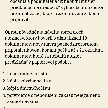
občania a podnikatelia už nebudú musieť
predkladať na úradoch,“ vyhlásila ministerka
informatizácie, ktorej rezort novelu zákona
pripravil.
Oproti pôvodnému návrhu spred troch
mesiacov, ktorý hovoril o digitalizácii 19
dokumentov, nový návrh po medzirezortnom
pripomienkovom konaní počíta až s 21 okruhmi
dokumentov, ktoré sa nebudú musieť
predkladať v papierovej podobe.
kópia rodného listu
kópia sobášneho listu
kópia úmrtného listu
potvrdenie o neporušení zákazu nelegálneho
zamestnávania