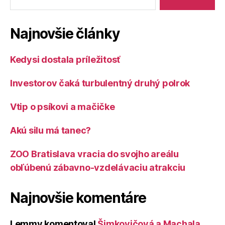
Najnovšie články
Kedysi dostala príležitosť
Investorov čaká turbulentný druhý polrok
Vtip o psíkovi a mačičke
Akú silu má tanec?
ZOO Bratislava vracia do svojho areálu
obľúbenú zábavno-vzdelávaciu atrakciu
Najnovšie komentáre
Lemmy
komentoval
Šimkovičová a Machala