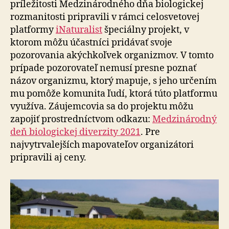
príležitosti Medzinárodného dňa biologickej
rozmanitosti pripravili v rámci celosvetovej
platformy
iNaturalist
špeciálny projekt, v
ktorom môžu účastníci pridávať svoje
pozorovania akýchkoľvek organizmov. V tomto
prípade pozorovateľ nemusí presne poznať
názov organizmu, ktorý mapuje, s jeho určením
mu pomôže komunita ľudí, ktorá túto platformu
využíva. Záujemcovia sa do projektu môžu
zapojiť prostredníctvom odkazu:
Medzinárodný
deň biologickej diverzity 2021
. Pre
najvytrvalejších mapovateľov organizátori
pripravili aj ceny.