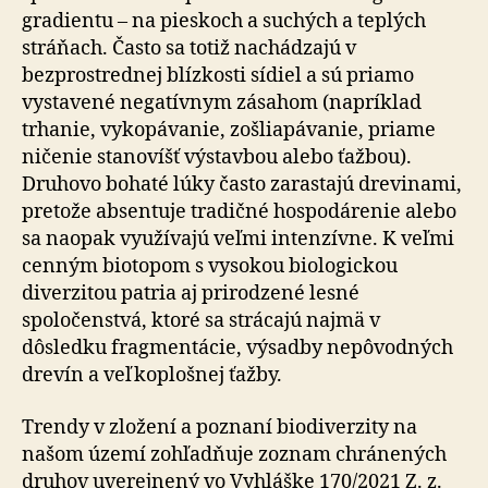
gradientu – na pieskoch a suchých a teplých
stráňach. Často sa totiž nachádzajú v
bezprostrednej blízkosti sídiel a sú priamo
vystavené negatívnym zásahom (napríklad
trhanie, vykopávanie, zošliapávanie, priame
ničenie stanovíšť výstavbou alebo ťažbou).
Druhovo bohaté lúky často zarastajú drevinami,
pretože absentuje tradičné hospodárenie alebo
sa naopak využívajú veľmi intenzívne. K veľmi
cenným biotopom s vysokou biologickou
diverzitou patria aj prirodzené lesné
spoločenstvá, ktoré sa strácajú najmä v
dôsledku fragmentácie, výsadby nepôvodných
drevín a veľkoplošnej ťažby.
Trendy v zložení a poznaní biodiverzity na
našom území zohľadňuje zoznam chránených
druhov uverejnený vo Vyhláške 170/2021 Z. z.