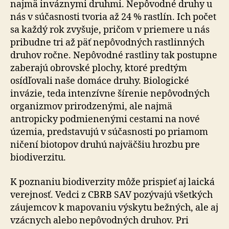
najmä inváznymi druhmi. Nepôvodné druhy u
nás v súčasnosti tvoria až 24 % rastlín. Ich počet
sa každý rok zvyšuje, pričom v priemere u nás
pribudne tri až päť nepôvodných rastlinných
druhov ročne. Nepôvodné rastliny tak postupne
zaberajú obrovské plochy, ktoré predtým
osídľovali naše domáce druhy. Biologické
invázie, teda intenzívne šírenie nepôvodných
organizmov prirodzenými, ale najmä
antropicky podmienenými cestami na nové
územia, predstavujú v súčasnosti po priamom
ničení biotopov druhú najväčšiu hrozbu pre
biodiverzitu.
K poznaniu biodiverzity môže prispieť aj laická
verejnosť. Vedci z CBRB SAV pozývajú všetkých
záujemcov k mapovaniu výskytu bežných, ale aj
vzácnych alebo nepôvodných druhov. Pri