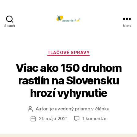
Search
Menu
Humanisti.sk
Kategórie
TLAČOVÉ SPRÁVY
Viac ako 150 druhom
rastlín na Slovensku
hrozí vyhynutie
Autor:
je uvedený priamo v článku
Autor
článku
na
21. mája 2021
1 komentár
Dátum
Viac
článku
ako