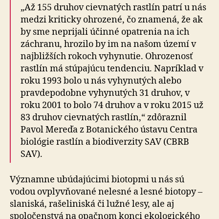
„Až 155 druhov cievnatých rastlín patrí u nás
medzi kriticky ohrozené, čo znamená, že ak
by sme neprijali účinné opatrenia na ich
záchranu, hrozilo by im na našom území v
najbližších rokoch vyhynutie. Ohrozenosť
rastlín má stúpajúcu tendenciu. Napríklad v
roku 1993 bolo u nás vyhynutých alebo
pravdepodobne vyhynutých 31 druhov, v
roku 2001 to bolo 74 druhov a v roku 2015 už
83 druhov cievnatých rastlín,“ zdôraznil
Pavol Mereďa z Botanického ústavu Centra
biológie rastlín a biodiverzity SAV (CBRB
SAV).
Významne ubúdajúcimi biotopmi u nás sú
vodou ovplyvňované nelesné a lesné biotopy –
slaniská, rašeliniská či lužné lesy, ale aj
spoločenstvá na opačnom konci ekologického