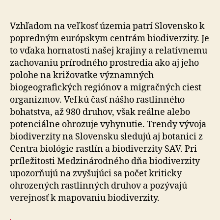
150
druhom
rastlín
Vzhľadom na veľkosť územia patrí Slovensko k
na
popredným európskym centrám biodiverzity. Je
Slovensku
to vďaka hornatosti našej krajiny a relatívnemu
hrozí
zachovaniu prírodného prostredia ako aj jeho
vyhynutie
polohe na križovatke významných
biogeografických regiónov a migračných ciest
organizmov. Veľkú časť nášho rastlinného
bohatstva, až 980 druhov, však reálne alebo
potenciálne ohrozuje vyhynutie. Trendy vývoja
biodiverzity na Slovensku sledujú aj botanici z
Centra biológie rastlín a biodiverzity SAV. Pri
príležitosti Medzinárodného dňa biodiverzity
upozorňujú na zvyšujúci sa počet kriticky
ohrozených rastlinných druhov a pozývajú
verejnosť k mapovaniu biodiverzity.