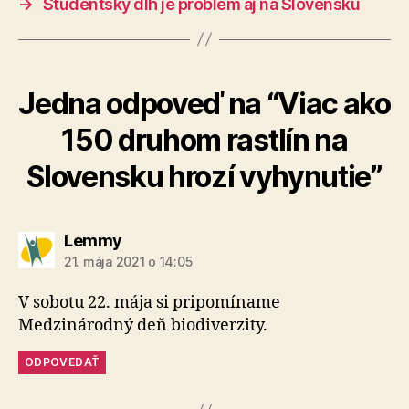
→
Študentský dlh je problém aj na Slovensku
Jedna odpoveď na “Viac ako
150 druhom rastlín na
Slovensku hrozí vyhynutie”
hovorí:
Lemmy
21. mája 2021 o 14:05
V sobotu 22. mája si pripomíname
Medzinárodný deň biodiverzity.
ODPOVEDAŤ