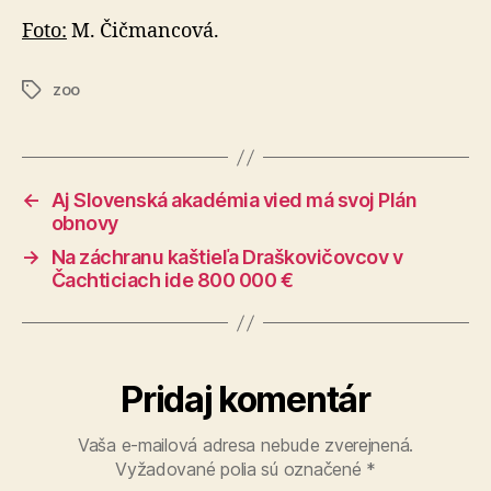
Foto:
M. Čičmancová.
zoo
Značky
←
Aj Slovenská akadémia vied má svoj Plán
obnovy
→
Na záchranu kaštieľa Draškovičovcov v
Čachticiach ide 800 000 €
Pridaj komentár
Vaša e-mailová adresa nebude zverejnená.
Vyžadované polia sú označené
*