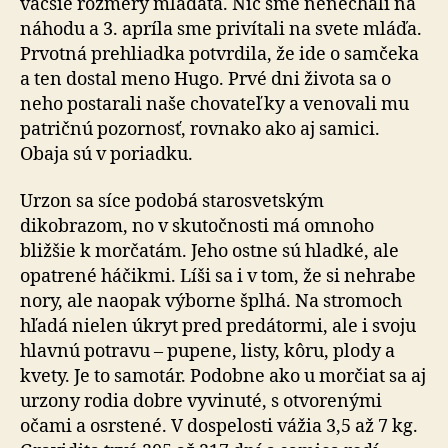
väčšie rozmery mláďaťa. Nič sme nenechali na
náhodu a 3. apríla sme privítali na svete mláďa.
Prvotná prehliadka potvrdila, že ide o samčeka
a ten dostal meno Hugo. Prvé dni života sa o
neho postarali naše chovateľky a venovali mu
patričnú pozornosť, rovnako ako aj samici.
Obaja sú v poriadku.
Urzon sa síce podobá starosvetským
dikobrazom, no v skutočnosti má omnoho
bližšie k morčatám. Jeho ostne sú hladké, ale
opatrené háčikmi. Líši sa i v tom, že si nehrabe
nory, ale naopak výborne šplhá. Na stromoch
hľadá nielen úkryt pred predátormi, ale i svoju
hlavnú potravu – pupene, listy, kôru, plody a
kvety. Je to samotár. Podobne ako u morčiat sa aj
urzony rodia dobre vyvinuté, s otvorenými
očami a osrstené. V dospelosti vážia 3,5 až 7 kg.