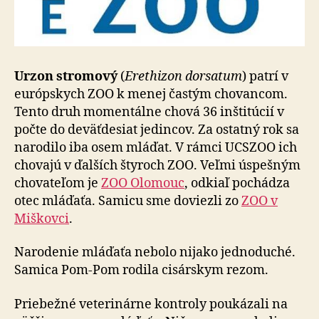
Urzon stromový
(
Erethizon dorsatum
) patrí v
európskych ZOO k menej častým chovancom.
Tento druh momentálne chová 36 inštitúcií v
počte do deväťdesiat jedincov. Za ostatný rok sa
narodilo iba osem mláďat. V rámci UCSZOO ich
chovajú v ďalších štyroch ZOO. Veľmi úspešným
chovateľom je
ZOO Olomouc
, odkiaľ pochádza
otec mláďaťa. Samicu sme doviezli zo
ZOO v
Miškovci
.
Narodenie mláďaťa nebolo nijako jednoduché.
Samica Pom-Pom rodila cisárskym rezom.
Priebežné veterinárne kontroly poukázali na