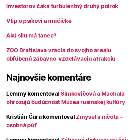
Investorov čaká turbulentný druhý polrok
Vtip o psíkovi a mačičke
Akú silu má tanec?
ZOO Bratislava vracia do svojho areálu
obľúbenú zábavno-vzdelávaciu atrakciu
Najnovšie komentáre
Lemmy
komentoval
Šimkovičová a Machala
ohrozujú budúcnosť Múzea rusínskej kultúry
Kristián Čura
komentoval
Zmysel a ničota –
osobná púť
Lemmy
komentoval
Zábavná diskusia pri čaji