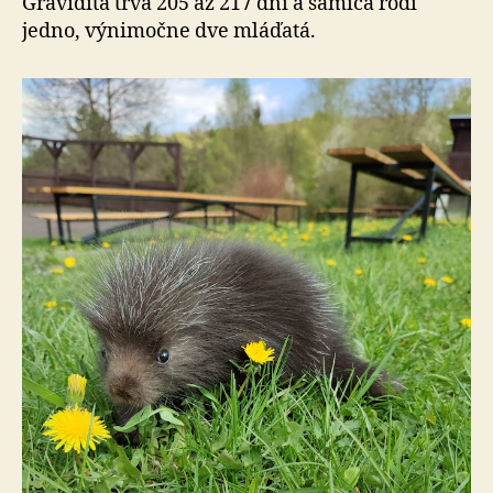
Gravidita trvá 205 až 217 dní a samica rodí
jedno, výnimočne dve mláďatá.