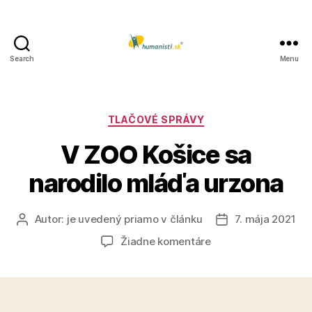
Search
Menu
Humanisti.sk
Kategórie
TLAČOVÉ SPRÁVY
V ZOO Košice sa
narodilo mláďa urzona
Autor:
je uvedený priamo v článku
7. mája 2021
Autor
Dátum
článku
článku
na
Žiadne komentáre
V
ZOO
Košice
sa