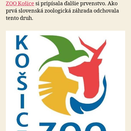
narodilo
ZOO Košice
si pripísala ďalšie prvenstvo. Ako
mláďa
prvá slovenská zoologická záhrada odchovala
urzona
tento druh.