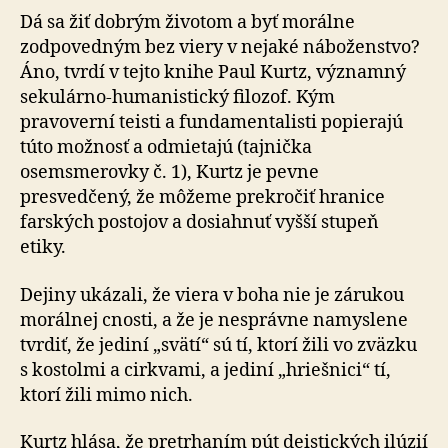
Dá sa žiť dobrým životom a byť morálne
zodpovedným bez viery v nejaké náboženstvo?
Áno, tvrdí v tejto knihe Paul Kurtz, významný
sekulárno-humanistický filozof. Kým
pravoverní teisti a fundamentalisti popierajú
túto možnosť a odmietajú (tajnička
osemsmerovky č. 1), Kurtz je pevne
presvedčený, že môžeme prekročiť hranice
farských postojov a dosiahnuť vyšší stupeň
etiky.
Dejiny ukázali, že viera v boha nie je zárukou
morálnej cnosti, a že je nesprávne namyslene
tvrdiť, že jediní „svätí“ sú tí, ktorí žili vo zväzku
s kostolmi a cirkvami, a jediní „hriešnici“ tí,
ktorí žili mimo nich.
Kurtz hlása, že pretrhaním pút deistických ilúzií