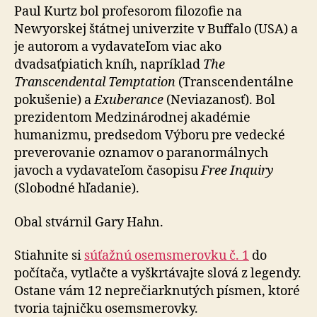
Paul Kurtz bol profesorom filozofie na
Newyorskej štátnej univerzite v Buffalo (USA) a
je autorom a vydavateľom viac ako
dvadsaťpiatich kníh, napríklad
The
Transcendental Temptation
(Transcendentálne
pokušenie) a
Exuberance
(Neviazanosť). Bol
prezidentom Medzinárodnej akadémie
humanizmu, predsedom Výboru pre vedecké
preverovanie oznamov o paranormálnych
javoch a vydavateľom časopisu
Free Inquiry
(Slobodné hľadanie).
Obal stvárnil Gary Hahn.
Stiahnite si
súťažnú osemsmerovku č. 1
do
počítača, vytlačte a vyškrtávajte slová z legendy.
Ostane vám 12 neprečiarknutých písmen, ktoré
tvoria tajničku osemsmerovky.