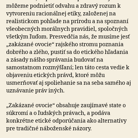
môžeme podnietiť odvahu a zdravý rozum k
vytvoreniu racionálnej etiky, založenej na
realistickom pohľade na prírodu a na spoznaní
všeobecných morálnych pravidiel, spoločných
všetkým ľuďom. Presvedčia nás, že musíme jesť
„zakázané ovocie“ rajského stromu poznania
dobrého a zlého, pustiť sa do etického hľadania
a zásady nášho správania budovať na
samostatnom rozmýšľaní; len táto cesta vedie k
objaveniu etických právd, ktoré môžu
usmerňovať aj spoliehanie sa na seba samého aj
uznávanie práv iných.
„Zakázané ovocie“ obsahuje zaujímavé state o
súkromí a o ľudských právach, a podáva
konkrétne etické odporúčania ako alternatívy
pre tradičné náboženské názory.