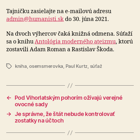
Tajničku zasielajte na e-mailovú adresu
admin@humanisti.sk
do 30. júna 2021.
Na dvoch výhercov čaká knižná odmena. Súťaží
sa o knihu
Antológia moderného ateizmu
, ktorú
zostavili Adam Roman a Rastislav Škoda.
kniha
,
osemsmerovka
,
Paul Kurtz
,
súťaž
Značky
←
Pod Vihorlatským pohorím ožívajú verejné
ovocné sady
→
Je správne, že štát nebude kontrolovať
zostatky na účtoch