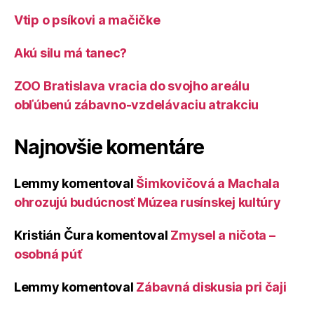
Vtip o psíkovi a mačičke
Akú silu má tanec?
ZOO Bratislava vracia do svojho areálu
obľúbenú zábavno-vzdelávaciu atrakciu
Najnovšie komentáre
Lemmy
komentoval
Šimkovičová a Machala
ohrozujú budúcnosť Múzea rusínskej kultúry
Kristián Čura
komentoval
Zmysel a ničota –
osobná púť
Lemmy
komentoval
Zábavná diskusia pri čaji