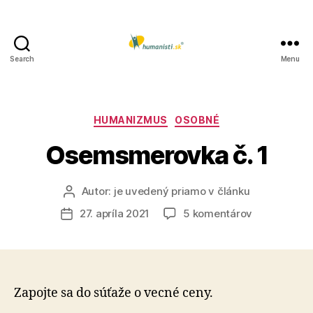
Search
Menu
Humanisti.sk
Kategórie
HUMANIZMUS
OSOBNÉ
Osemsmerovka č. 1
Autor:
je uvedený priamo v článku
Autor
článku
na
27. apríla 2021
5 komentárov
Dátum
Osemsmero
článku
č.
1
Zapojte sa do súťaže o vecné ceny.