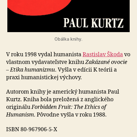
Obálka knihy.
V roku 1998 vydal humanista
Rastislav Škoda
vo
vlastnom vydavateľstve knihu
Zakázané ovocie
– Etika humanizmu
. Vyšla v edícii K teórii a
praxi humanistickej výchovy.
Autorom knihy je americký humanista Paul
Kurtz. Kniha bola preložená z anglického
originálu
Forbidden Fruit: The Ethics of
Humanism
. Pôvodne vyšla v roku 1988.
ISBN 80-967906-5-X