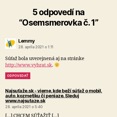
5 odpovedí na
“Osemsmerovka č. 1”
hovorí:
Lemmy
28. apríla 2021 o 1:11
Súťaž bola uverejnená aj na stránke
http://www.vyhrat.sk
.
ODPOVEDAŤ
Najsuťaže.sk - vieme, kde beží súťaž o mobil,
auto, kozmetiku či peniaze. Sleduj
hovorí:
www.najsutaze.sk
28. apríla 2021 o 5:40
[…] CHCEM SÚŤAŽIŤ […]