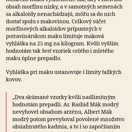
obsah morfínu nízky, a v samotných semenách
sa alkaloidy nenachádzajú, môžu sa do nich
dostať spolu s makovinou. Celkový súčet
morfínových alkaloidov prípustných v
potravinárskom maku limituje maková
vyhláška na 25 mg na kilogram. Kvôli vyšším
hodnotám tak šesť vzoriek celého i mletého
maku úplne prepadlo.
Vyhláška pri maku ustanovuje i limity ťažkých
kovov.
„Dva skúmané vzorky kvôli nadlimitným
hodnotám prepadli. Ar. Rashid Mák modrý
nevyhovel obsahom arzénu, Albert Mák
modrý potom prevyšoval povolené množstvo
obsiahnutého kadmia, a to i so započítaním