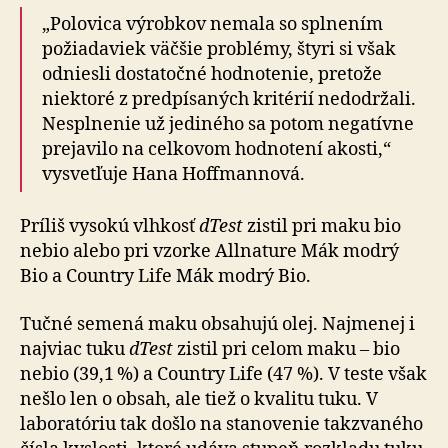
„Polovica výrobkov nemala so splnením
požiadaviek väčšie problémy, štyri si však
odniesli dostatočné hodnotenie, pretože
niektoré z predpísaných kritérií nedodržali.
Nesplnenie už jediného sa potom negatívne
prejavilo na celkovom hodnotení akosti,“
vysvetľuje Hana Hoffmannová.
Príliš vysokú vlhkosť
dTest
zistil pri maku bio
nebio alebo pri vzorke Allnature Mák modrý
Bio a Country Life Mák modrý Bio.
Tučné semená maku obsahujú olej. Najmenej i
najviac tuku
dTest
zistil pri celom maku – bio
nebio (39,1 %) a Country Life (47 %). V teste však
nešlo len o obsah, ale tiež o kvalitu tuku. V
laboratóriu tak došlo na stanovenie takzvaného