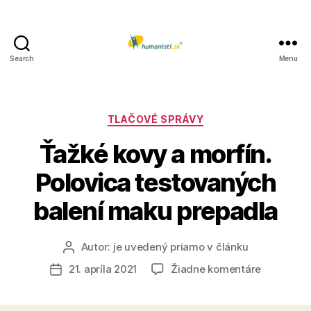
Search
Menu
Humanisti.sk
Kategórie
TLAČOVÉ SPRÁVY
Ťažké kovy a morfín.
Polovica testovaných
balení maku prepadla
Autor:
je uvedený priamo v článku
Autor
článku
na
21. apríla 2021
Žiadne komentáre
Dátum
Ťažké
článku
kovy