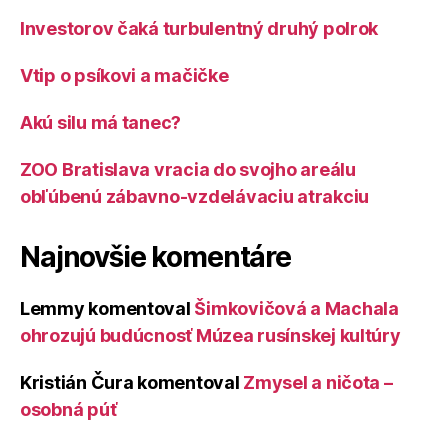
Investorov čaká turbulentný druhý polrok
Vtip o psíkovi a mačičke
Akú silu má tanec?
ZOO Bratislava vracia do svojho areálu
obľúbenú zábavno-vzdelávaciu atrakciu
Najnovšie komentáre
Lemmy
komentoval
Šimkovičová a Machala
ohrozujú budúcnosť Múzea rusínskej kultúry
Kristián Čura
komentoval
Zmysel a ničota –
osobná púť