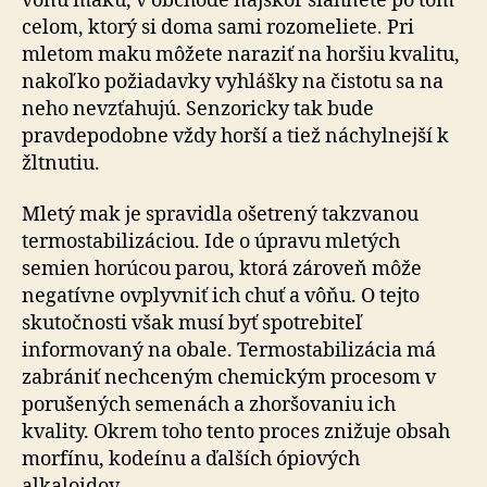
vôňu maku, v obchode najskôr siahnete po tom
celom, ktorý si doma sami rozomeliete. Pri
mletom maku môžete naraziť na horšiu kvalitu,
nakoľko požiadavky vyhlášky na čistotu sa na
neho nevzťahujú. Senzoricky tak bude
pravdepodobne vždy horší a tiež náchylnejší k
žltnutiu.
Mletý mak je spravidla ošetrený takzvanou
termostabilizáciou. Ide o úpravu mletých
semien horúcou parou, ktorá zároveň môže
negatívne ovplyvniť ich chuť a vôňu. O tejto
skutočnosti však musí byť spotrebiteľ
informovaný na obale. Termostabilizácia má
zabrániť nechceným chemickým procesom v
porušených semenách a zhoršovaniu ich
kvality. Okrem toho tento proces znižuje obsah
morfínu, kodeínu a ďalších ópiových
alkaloidov.