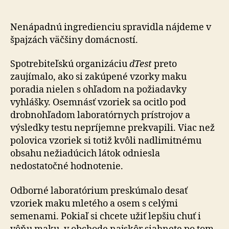
a
morfín.
Polovica
Nenápadnú ingredienciu spravidla nájdeme v
testovan
špajzách väčšiny domácností.
balení
maku
Spotrebiteľskú organizáciu
dTest
preto
prepadla
zaujímalo, ako si zakúpené vzorky maku
poradia nielen s ohľadom na požiadavky
vyhlášky. Osemnásť vzoriek sa ocitlo pod
drobnohľadom laboratórnych prístrojov a
výsledky testu nepríjemne prekvapili. Viac než
polovica vzoriek si totiž kvôli nadlimitnému
obsahu nežiadúcich látok odniesla
nedostatočné hodnotenie.
Odborné laboratórium preskúmalo desať
vzoriek maku mletého a osem s celými
semenami. Pokiaľ si chcete užiť lepšiu chuť i