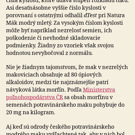
čísla kyslosti, ktoré udáva stupeň rozkladu tuku.
Asi desaťnásobne vyššie číslo kyslosti v
porovnaní s ostatnými odhalil
dTest
pri Natura
Mák modrý mletý. Za vysokým číslom kyslosti
môže byť napríklad nezrelosť semien, ich
poškodenie či nevhodné skladovacie
podmienky. Žiadny zo vzoriek však svojou
hodnotou nevybočoval z normálu.
Nie je žiadnym tajomstvom, že mak v nezrelých
makoviciach obsahuje až 80 ópiových
alkaloidov, medzi tie najznámejšie patrí
návyková látka morfín. Podľa
Ministerstva
poľnohospodárstva ČR
sa obsah morfínu v
semenách potravinárskeho maku pohybuje do
20 mg na kilogram.
Aj keď sú odrody českého potravinárskeho
modrého maku vyšľachtené tak, aby v nich bol