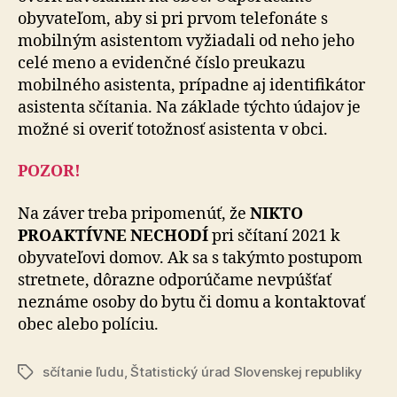
obyvateľom, aby si pri prvom telefonáte s
mobilným asistentom vyžiadali od neho jeho
celé meno a evidenčné číslo preukazu
mobilného asistenta, prípadne aj identifikátor
asistenta sčítania. Na základe týchto údajov je
možné si overiť totožnosť asistenta v obci.
POZOR!
Na záver treba pripomenúť, že
NIKTO
PROAKTÍVNE NECHODÍ
pri sčítaní 2021 k
obyvateľovi domov. Ak sa s takýmto postupom
stretnete, dôrazne odporúčame nevpúšťať
neznáme osoby do bytu či domu a kontaktovať
obec alebo políciu.
sčítanie ľudu
,
Štatistický úrad Slovenskej republiky
Značky