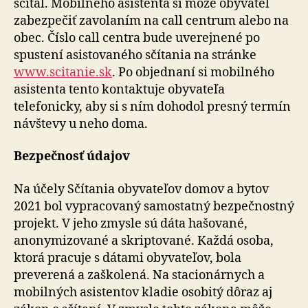
sčítal. Mobilného asistenta si môže obyvateľ
zabezpečiť zavolaním na call centrum alebo na
obec. Číslo call centra bude uverejnené po
spustení asistovaného sčítania na stránke
www.scitanie.sk
. Po objednaní si mobilného
asistenta tento kontaktuje obyvateľa
telefonicky, aby si s ním dohodol presný termín
návštevy u neho doma.
Bezpečnosť údajov
Na účely Sčítania obyvateľov domov a bytov
2021 bol vypracovaný samostatný bezpečnostný
projekt. V jeho zmysle sú dáta hašované,
anonymizované a skriptované. Každá osoba,
ktorá pracuje s dátami obyvateľov, bola
preverená a zaškolená. Na stacionárnych a
mobilných asistentov kladie osobitý dôraz aj