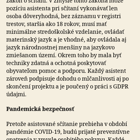
zákon o sčítaní. V zmysle tohto zákona môže
pozíciu asistenta pri sčítaní vykonávať len
osoba dôveryhodná, bez záznamu v registri
trestov, staršia ako 18 rokov, musí mať
minimálne stredoškolské vzdelanie, ovládať
materinský jazyk a je vhodné, aby ovládala aj
jazyk národnostnej menšiny na jazykovo
zmiešanom území. Okrem toho by mala byť
techniky zdatná a ochotná poskytovať
obyvateľom pomoc a podporu. Každý asistent
zároveň podpisuje dohodu o mlčanlivosti aj po
skončení projektu a je poučený o práci s GDPR
údajmi.
Pandemická bezpečnosť
Pretože asistované sčítanie prebieha v období
pandémie COVID-19, budú prijaté preventívne
opatrenia v zmysle osobitého pokynu. Každé