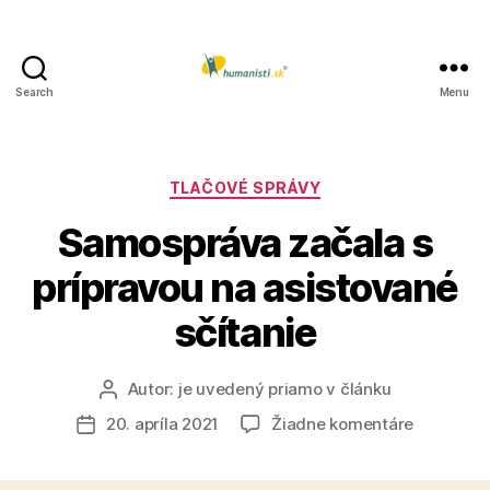
Search
Menu
Humanisti.sk
Kategórie
TLAČOVÉ SPRÁVY
Samospráva začala s
prípravou na asistované
sčítanie
Autor:
je uvedený priamo v článku
Autor
článku
na
20. apríla 2021
Žiadne komentáre
Dátum
Samospr
článku
začala