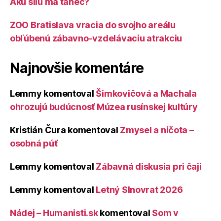
Akú silu má tanec?
ZOO Bratislava vracia do svojho areálu
obľúbenú zábavno-vzdelávaciu atrakciu
Najnovšie komentáre
Lemmy
komentoval
Šimkovičová a Machala
ohrozujú budúcnosť Múzea rusínskej kultúry
Kristián Čura
komentoval
Zmysel a ničota –
osobná púť
Lemmy
komentoval
Zábavná diskusia pri čaji
Lemmy
komentoval
Letný Slnovrat 2026
Nádej – Humanisti.sk
komentoval
Som v