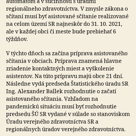
automatom a v súčinnosti s úradmi
regionálneho zdravotníctva. V zmysle zákona o
sčítaní musí byť asistované sčítanie realizované
na celom území SR najneskôr do 31. 10. 2021,
ale v každej obci či meste bude prebiehať 6
týždňov.
V týchto dňoch sa začína príprava asistovaného
sčítania v obciach. Príprava znamená hlavne
zriadenie kontaktných miest a vyškolenie
asistentov. Na túto prípravu majú obce 21 dní.
Následne vydá predseda Štatistického úradu SR
Ing. Alexander Ballek rozhodnutie o začatí
asistovaného sčítania. Vzhľadom na
pandemickú situáciu musí byť rozhodnutie
predsedu ŠÚ SR vydané v súlade so stanoviskom
Úradu verejného zdravotníctva SR a
regionálnych úradov verejného zdravotníctva.