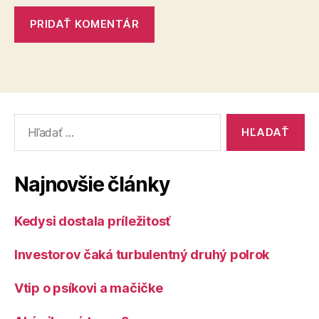
Vyhľadať:
Najnovšie články
Kedysi dostala príležitosť
Investorov čaká turbulentný druhý polrok
Vtip o psíkovi a mačičke