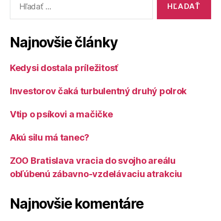
Najnovšie články
Kedysi dostala príležitosť
Investorov čaká turbulentný druhý polrok
Vtip o psíkovi a mačičke
Akú silu má tanec?
ZOO Bratislava vracia do svojho areálu
obľúbenú zábavno-vzdelávaciu atrakciu
Najnovšie komentáre