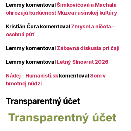
Lemmy
komentoval
Šimkovičová a Machala
ohrozujú budúcnosť Múzea rusínskej kultúry
Kristián Čura
komentoval
Zmysel a ničota –
osobná púť
Lemmy
komentoval
Zábavná diskusia pri čaji
Lemmy
komentoval
Letný Slnovrat 2026
Nádej – Humanisti.sk
komentoval
Som v
hmotnej núdzi
Transparentný účet