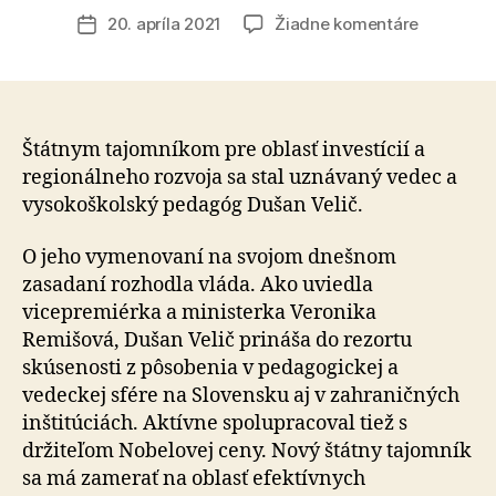
článku
na
20. apríla 2021
Žiadne komentáre
Dátum
Ministers
článku
investícií,
regionáln
rozvoja
a
Štátnym tajomníkom pre oblasť investícií a
informati
regionálneho rozvoja sa stal uznávaný vedec a
SR
vysokoškolský pedagóg Dušan Velič.
má
nového
O jeho vymenovaní na svojom dnešnom
štátneho
zasadaní rozhodla vláda. Ako uviedla
tajomníka
vicepremiérka a ministerka Veronika
Remišová, Dušan Velič prináša do rezortu
skúsenosti z pôsobenia v pedagogickej a
vedeckej sfére na Slovensku aj v zahraničných
inštitúciách. Aktívne spolupracoval tiež s
držiteľom Nobelovej ceny. Nový štátny tajomník
sa má zamerať na oblasť efektívnych