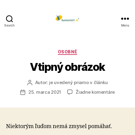
Search
Menu
Humanisti.sk
Kategórie
OSOBNÉ
Vtipný obrázok
Autor:
je uvedený priamo v článku
Autor
článku
na
25. marca 2021
Žiadne komentáre
Dátum
Vtipný
článku
obrázok
Niektorým ľuďom nemá zmysel pomáhať.