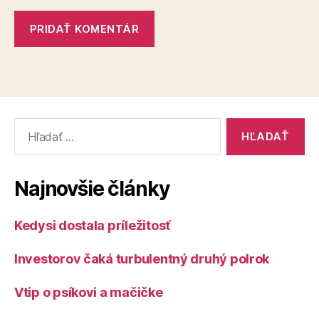
Vyhľadať:
Najnovšie články
Kedysi dostala príležitosť
Investorov čaká turbulentný druhý polrok
Vtip o psíkovi a mačičke