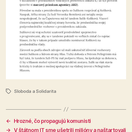
Sloboda a Solidarita
Značky
←
Hrozné, čo propagujú komunisti
→
V štátnom IT sme ušetrili milióny a naštartovali