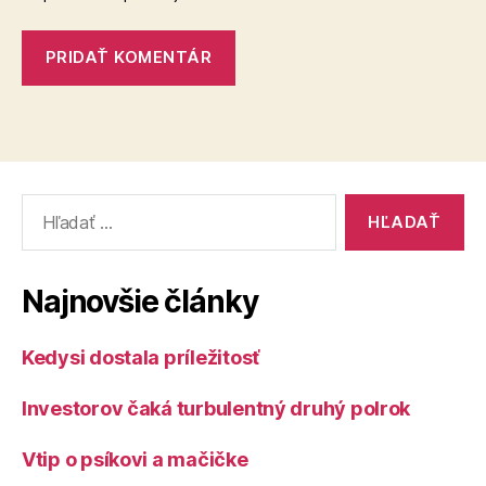
Vyhľadať:
Najnovšie články
Kedysi dostala príležitosť
Investorov čaká turbulentný druhý polrok
Vtip o psíkovi a mačičke