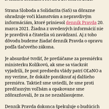
Strana Sloboda a Solidarita (SaS) sa dôrazne
ohradzuje voči klamstvám a nepravdivým
informáciám, ktoré priniesol
denník Pravda
20.
marca 2021. Žiadna z uvedených informácií nie
je pravdivá a čitatelia sú zavádzaní. Aj z toho
dôvodu budeme žiadať denník Pravda o opravu
podľa tlačového zákona.
Je absurdné tvrdiť, že pretláčame za premiérku
ministerku Kolíkovú, ak sme sa viackrát
vyjadrili, že post predsedu vlády patrí OĽaNO a
my veríme, že dokáže ponúknuť aj ďalšieho
premiéra. Taktiež sme uviedli, že sme proti
predčasným voľbám a opakovane sme
zdôrazňovali, že za ne nezahlasujeme.
Denník Pravda dokonca špekuluje o budúcich