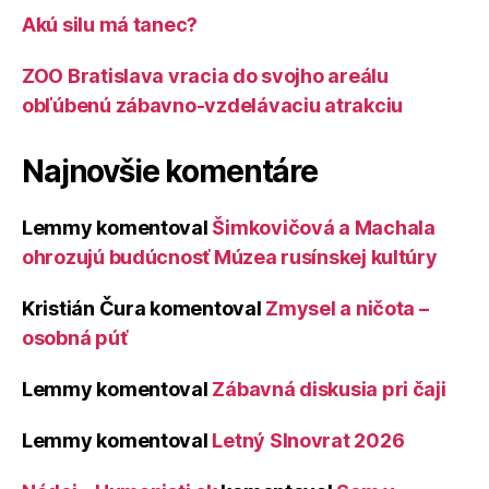
Akú silu má tanec?
ZOO Bratislava vracia do svojho areálu
obľúbenú zábavno-vzdelávaciu atrakciu
Najnovšie komentáre
Lemmy
komentoval
Šimkovičová a Machala
ohrozujú budúcnosť Múzea rusínskej kultúry
Kristián Čura
komentoval
Zmysel a ničota –
osobná púť
Lemmy
komentoval
Zábavná diskusia pri čaji
Lemmy
komentoval
Letný Slnovrat 2026