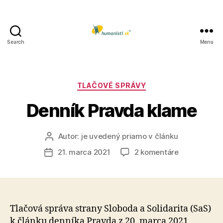
Search
Menu
Humanisti.sk
Kategórie
TLAČOVÉ SPRÁVY
Denník Pravda klame
Autor:
je uvedený priamo v článku
Autor
článku
na
21. marca 2021
2 komentáre
Dátum
Denník
článku
Pravda
klame
Tlačová správa strany Sloboda a Solidarita (SaS)
k článku denníka Pravda z 20. marca 2021.