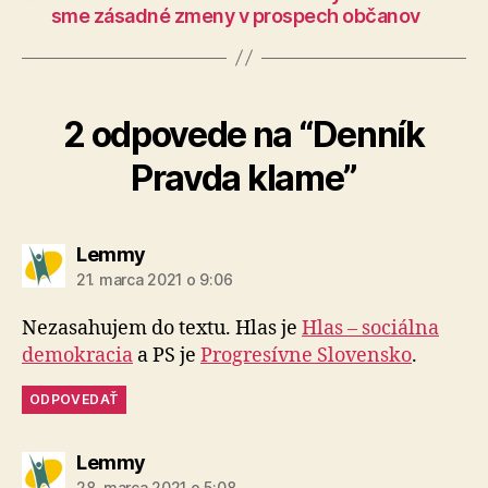
sme zásadné zmeny v prospech občanov
2 odpovede na “Denník
Pravda klame”
hovorí:
Lemmy
21. marca 2021 o 9:06
Nezasahujem do textu. Hlas je
Hlas – sociálna
demokracia
a PS je
Progresívne Slovensko
.
ODPOVEDAŤ
hovorí:
Lemmy
28. marca 2021 o 5:08