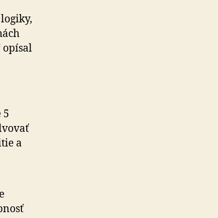
 logiky,
hách
 opísal
 5
lvovať
tie a
e
pnosť