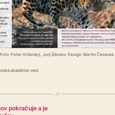
Foto: Peter Vršanský, Jurij Šibniev. Design: Martin Česanek.
enská akadémia vied
ov pokračuje a je