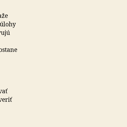
aže
 úlohy
vujú
ostane
vať
veriť