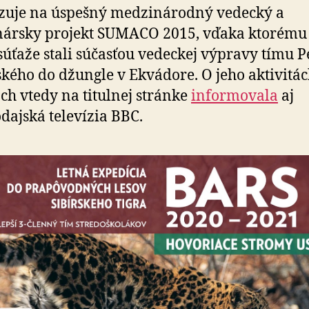
zuje na úspešný medzinárodný vedecký a
ársky projekt SUMACO 2015, vďaka ktorému
 súťaže stali súčasťou vedeckej výpravy tímu P
kého do džungle v Ekvádore. O jeho aktivitác
ch vtedy na titulnej stránke
informovala
aj
dajská televízia BBC.