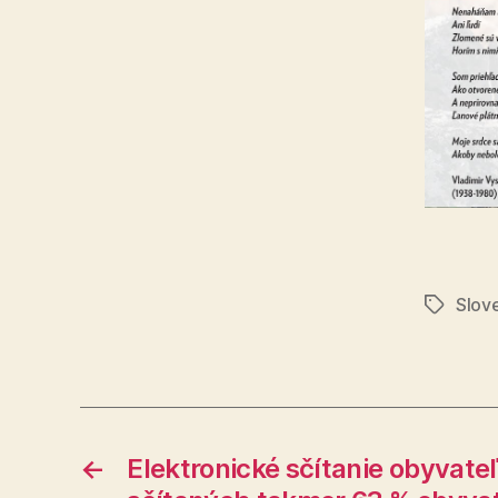
Slov
Značky
←
Elektronické sčítanie obyvateľ