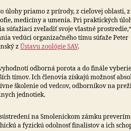
to úlohy priamo z prírody, z cieľovej oblasti, z
zofie, medicíny a umenia. Pri praktických úlo
a súťažiaci zveľadiť svoje vlastné prostredie,“
nia vedúci organizačného tímu súťaže Peter
anský z
Ústavu zoológie SAV
.
vyhodnotí odborná porota a do finále vyberie
ších tímov. Ich členovia získajú možnosť abso
ívne školenie od vedcov, odborníkov na preži
lnych jednotiek.
 sústredení na Smolenickom zámku preverím
hickú a fyzickú odolnosť finalistov a ich scho