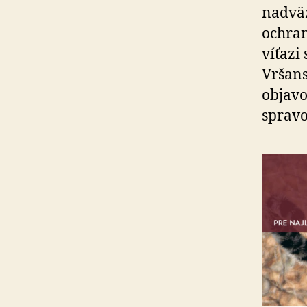
nadvä
ochran
víťazi
Vršans
objavo
spravo