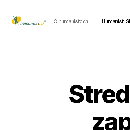
O humanistoch
Humanisti S
Humanisti.sk
Stred
zap