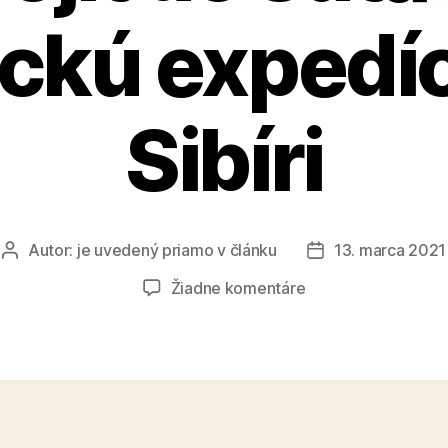
ckú expedíc
Sibíri
Autor:
je uvedený priamo v článku
13. marca 2021
Autor
Dátum
článku
článku
na
Žiadne komentáre
Stredoškoláci
sa
môžu
zapojiť
do
súťaže