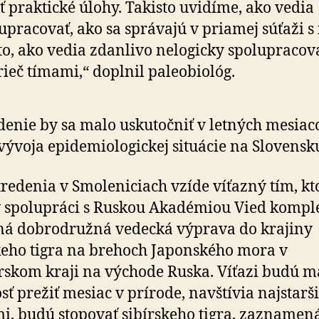
iť praktické úlohy. Takisto uvidíme, ako vedia
upracovať, ako sa správajú v priamej súťaži s
 to, ako vedia zdanlivo nelogicky spolupracov
ieč tímami,“ doplnil paleobiológ.
denie by sa malo uskutočniť v letných mesiac
vývoja epidemiologickej situácie na Slovensk
tredenia v Smoleniciach vzíde víťazný tím, k
 spolupráci s Ruskou Akadémiou Vied kompl
á dobrodružná vedecká výprava do krajiny
keho tigra na brehoch Japonského mora v
skom kraji na východe Ruska. Víťazi budú m
ť prežiť mesiac v prírode, navštívia najstarši
i, budú stopovať sibírskeho tigra, zaznamen