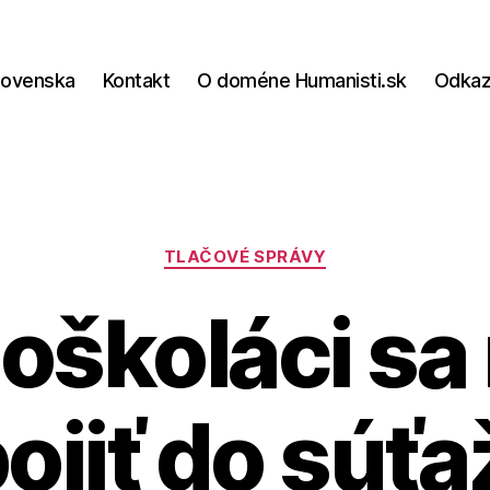
lovenska
Kontakt
O doméne Humanisti.sk
Odka
Kategórie
TLAČOVÉ SPRÁVY
oškoláci s
ojiť do súťa