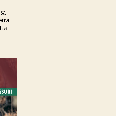
 sa
etra
h a