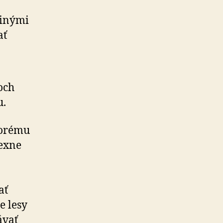
 inými
ať
och
u.
torému
exne
ať
e lesy
ávať