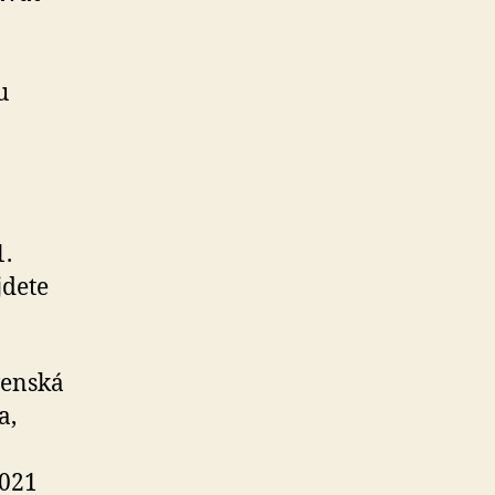
u
1.
jdete
venská
a,
2021