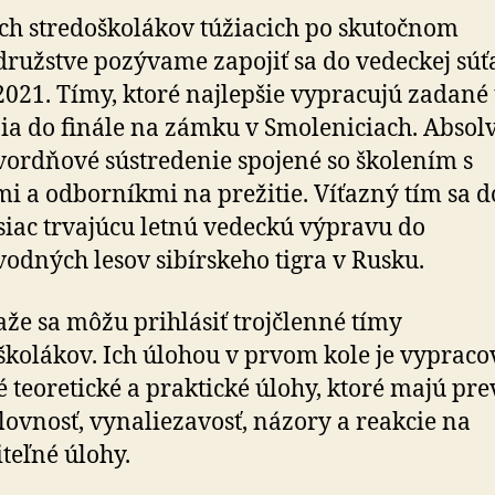
o
ch stredoškolákov túžiacich po skutočnom
vedeckú
ružstve pozývame zapojiť sa do vedeckej súť
expedíciu
na
021. Tímy, ktoré najlepšie vypracujú zadané
Sibíri
ia do finále na zámku v Smoleniciach. Absol
vordňové sústredenie spojené so školením s
i a odborníkmi na prežitie. Víťazný tím sa d
iac trvajúcu letnú vedeckú výpravu do
odných lesov sibírskeho tigra v Rusku.
aže sa môžu prihlásiť trojčlenné tímy
školákov. Ich úlohou v prvom kole je vypraco
é teoretické a praktické úlohy, ktoré majú pre
ilovnosť, vynaliezavosť, názory a reakcie na
iteľné úlohy.