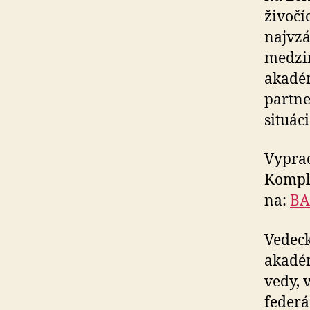
živočí
najvzá
medzi
akadém
partne
situáci
Vyprac
Komple
na:
BA
Vedeck
akadém
vedy, 
federá