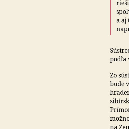
rieš
spol
a aj
napr
Sústre
podľa 
Zo sús
bude v
hraden
sibírs
Prímor
možnos
na Zem