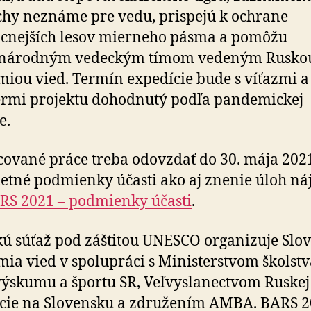
chy neznáme pre vedu, prispejú k ochrane
cnejších lesov mierneho pásma a pomôžu
národným vedeckým tímom vedeným Rusko
iou vied. Termín expedície bude s víťazmi a
rmi projektu dohodnutý podľa pandemickej
e.
ované práce treba odovzdať do 30. mája 202
tné podmienky účasti ako aj znenie úloh ná
RS 2021 – podmienky účasti
.
ú súťaž pod záštitou UNESCO organizuje Slo
ia vied v spolupráci s Ministerstvom školstv
výskumu a športu SR, Veľvyslanectvom Ruskej
cie na Slovensku a združením AMBA. BARS 