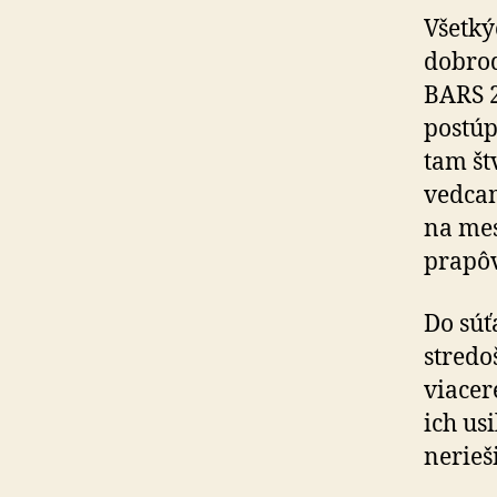
Všetký
dobrod
BARS 2
postúp
tam št
vedcam
na mes
prapôv
Do súť
stredo
viacer
ich us
nerieš