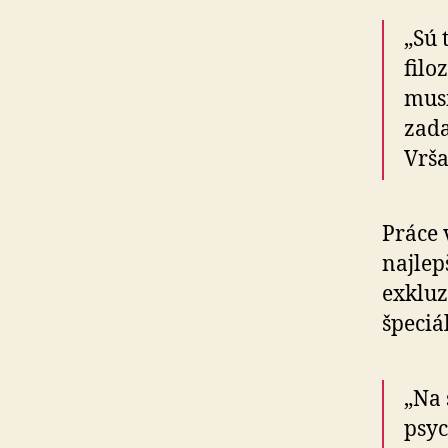
„Sú 
filo
musi
zada
Vrš
Práce 
najlep
exkluz
špeciá
„Na
psyc